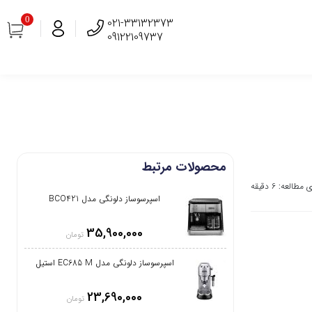
0
021-33132373
09122109737
محصولات مرتبط
العه: 6 دقیقه
اسپرسوساز دلونگی مدل BCO421
35,900,000
تومان
اسپرسوساز دلونگی مدل EC685 M استیل
23,690,000
تومان