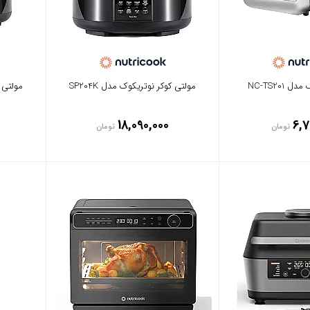
‎NC-TS20
مولتی کوکر نوتریکوک مدل SP204K
مولتی ک
18,090,000
6,7
تومان
تومان