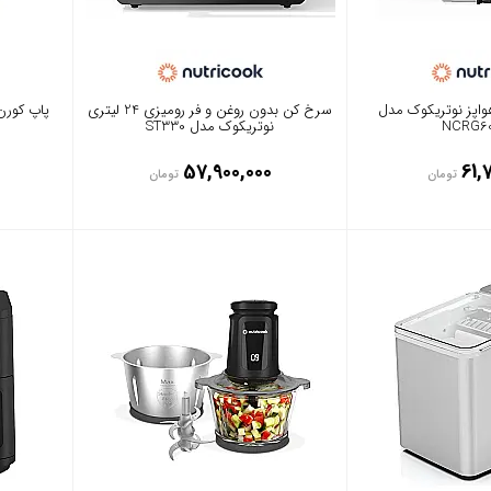
اپز نوتریکوک مدل
سرخ کن بدون روغن و فر رومیزی 24 لیتری
پاپ کورن س
NCRG6
نوتریکوک مدل ST330
57,900,000
61,
تومان
تومان