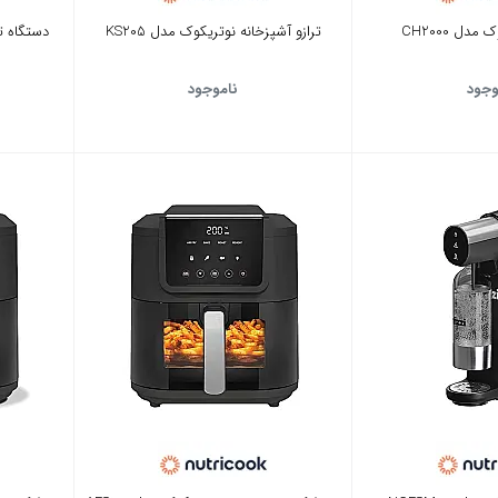
دل CH2000
ترازو آشپزخانه نوتریکوک مدل KS205
دستگاه ت
وجود
ناموجود