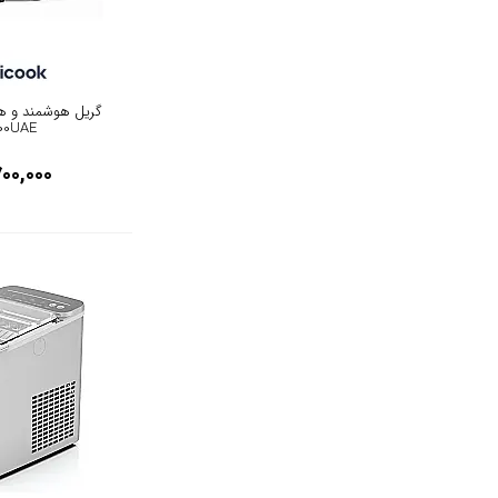
گریل هوشمند و هو
00UAE
700,000