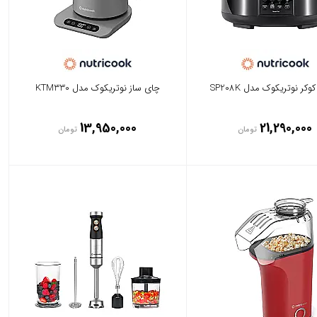
وکر نوتریکوک مدل SP208K
چای ساز نوتریکوک مدل KTM330
13,950,000
21,290,000
تومان
تومان