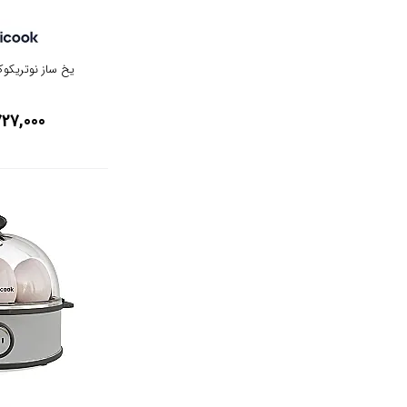
یخ ساز نوتریکوک مدل 
727,000