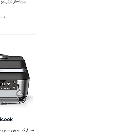
سوداساز نوتریکوک مدل 
نام
سرخ کن بدون روغن نوتری