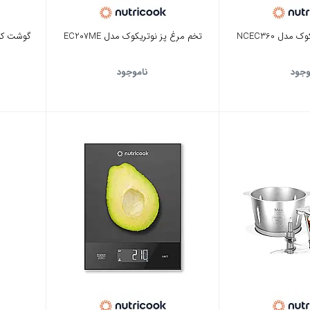
دل NCEC360
تخم مرغ پز نوتریکوک مدل EC207ME
گوشت کوب 
وجود
ناموجود