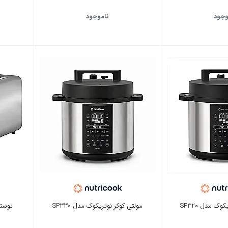
وجود
ناموجود
وک مدل SP320
مولتی کوکر نوتریکوک مدل SP330
توستر 