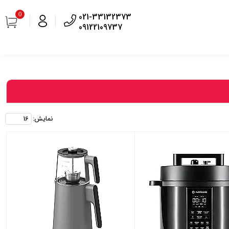
0
021-33132373
09122109737
نمايش: