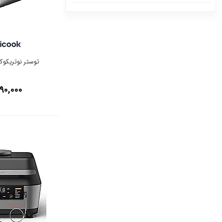
61700000
0
از
تا
توستر نوتریکوک مدل 1
تومان
تومان
90,000
اعمال محدوه قیمت