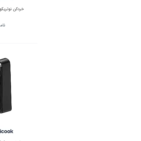
خردکن نوتریکوک م
نام