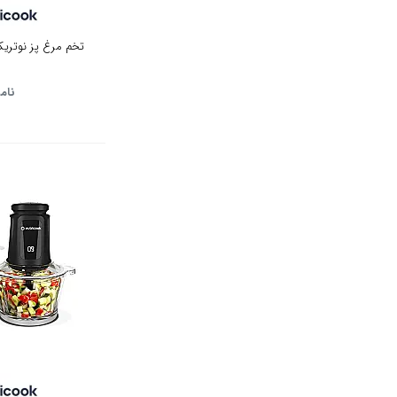
تخم مرغ پز نوتریکوک م
نام