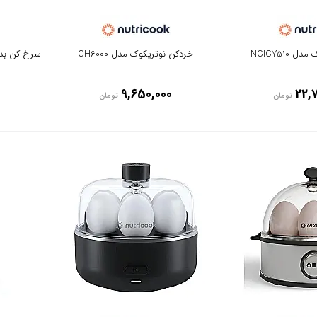
NCICY510
خردکن نوتریکوک مدل CH6000
سرخ کن بدون
9,650,000
22,
تومان
تومان