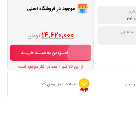
موجود در فروشگاه اصلی
خزن
 لحظه ای
14,620,000
تومان
افــزودن به سبــد خریــد
از این کالا تنها 2 عدد در انبار موجود است
ر محل
ضمانت اصل بودن کالا