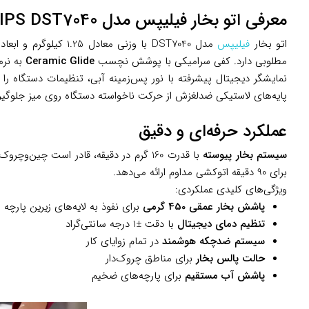
معرفی اتو بخار فیلیپس مدل PHILIPS DST7040
اتو بخار
فیلیپس
مدل DST7040 با وزن
مطلوبی دارد. کفی سرامیکی با پوشش نچسب
Ceramic Glide
به نرم
نمایشگر دیجیتال پیشرفته با نور پس‌زمینه آبی، تنظیمات دستگاه ر
پایه‌های لاستیکی ضدلغزش از حرکت ناخواسته دستگاه روی میز جلوگیر
عملکرد حرفه‌ای و دقیق
سیستم بخار پیوسته
با قدرت 160 گرم در دقیقه، قادر است چین‌وچروک‌های عمیق را در کمترین زمان از بین ببرد.
برای 90 دقیقه اتوکشی مداوم ارائه می‌دهد.
ویژگی‌های کلیدی عملکردی:
پاشش بخار عمقی 450 گرمی
برای نفوذ به لایه‌های زیرین پارچه
تنظیم دمای دیجیتال
با دقت ±1 درجه سانتی‌گراد
سیستم ضدچکه هوشمند
در تمام زوایای کار
حالت پالس بخار
برای مناطق چروک‌دار
پاشش آب مستقیم
برای پارچه‌های ضخیم