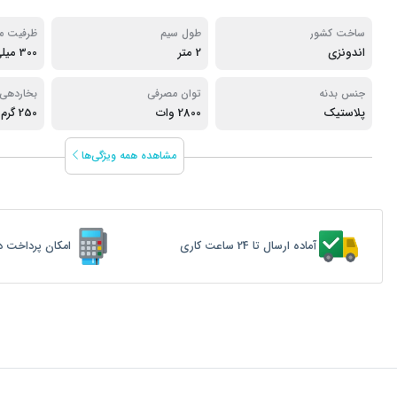
ساخت کشور
طول سیم
ظرفیت م
اندونزی
2 متر
300 میلی لیتر
جنس بدنه
توان مصرفی
بخاردهی
پلاستیک
2800 وات
250 گرم
مشاهده همه ویژگی‌ها
آماده ارسال تا 24 ساعت کاری
امکان پرداخت د