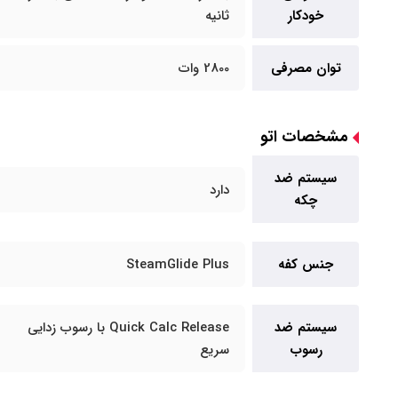
خودکار
ثانیه
توان مصرفی
2800 وات
مشخصات اتو
سیستم ضد
دارد
چکه
جنس کفه
SteamGlide Plus
سیستم ضد
Quick Calc Release با رسوب زدایی
رسوب
سریع