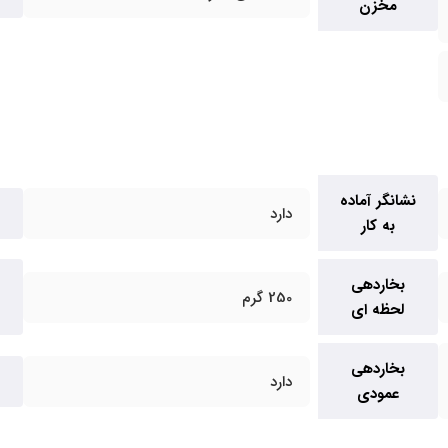
مخزن
نشانگر آماده
دارد
به کار
بخاردهی
250 گرم
لحظه ای
بخاردهی
دارد
عمودی