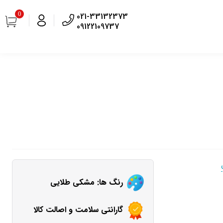
0
021-33132373
09122109737
رنگ ها: مشکی طلایی
گارانتی سلامت و اصالت کالا