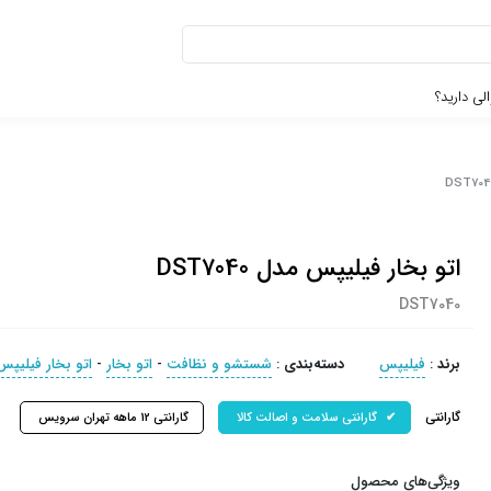
لی دارید؟
اتو بخار فیلیپس مدل DST7040
DST7040
برند
:
فیلیپس
دسته‌بندی
:
شستشو و نظافت
-
اتو بخار
-
اتو بخار فیلیپس
گارانتی
گارانتی سلامت و اصالت کالا
گارانتی 12 ماهه تهران سرویس
ویژگی‌های محصول