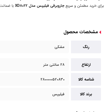
برای خرید مطمئن و سریع
جاروبرقی فیلیپس مدل XD8022
با ضمانت ا
مشخصات محصول
رنگ
مشکی
ارتفاع
28 سانتی متر
شناسه کالا
2800000520830
برند کالا
فیلیپس