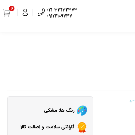
0
021-33132373
09122109737
پس
رنگ ها: مشکی
گارانتی سلامت و اصالت کالا