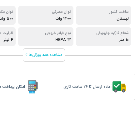
ساخت کشور
توان مصرفی
توان مک
لهستان
2200 وات
500 وات
شعاع کارکرد جاروبرقی
نوع فیلتر خروجی
ظرفیت م
10 متر
13 HEPA
4 لیتر
مشاهده همه ویژگی‌ها
آماده ارسال تا 24 ساعت کاری
امکان پرداخت د