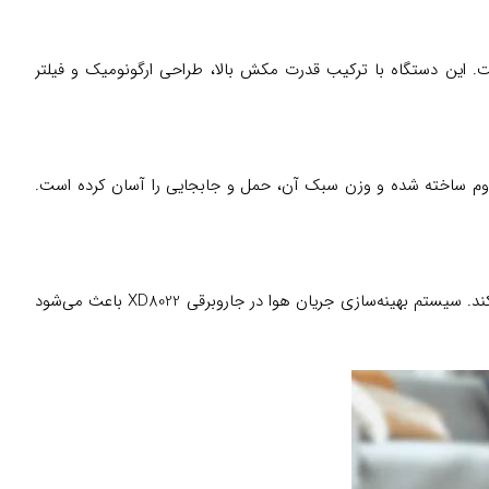
ه است. این دستگاه با ترکیب قدرت مکش بالا، طراحی ارگونومیک و فیلتر
استیک مقاوم ساخته شده و وزن سبک آن، حمل و جابجایی را آسان کرده است.
این مدل از موتوری با توان ۱۸۰۰ وات بهره می‌برد که برای نظافت سطوح مختلف از جمله فرش، موکت و سرامیک، قدرت مکش کافی را فراهم می‌کند. سیستم بهینه‌سازی جریان هوا در جاروبرقی XD8022 باعث می‌شود