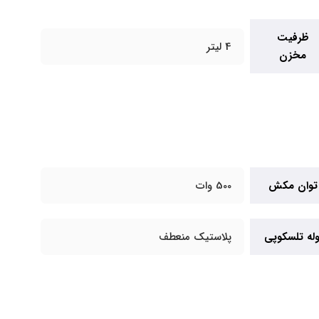
ظرفیت
4 لیتر
مخزن
توان مکش
500 وات
وله تلسکوپی
پلاستیک منعطف