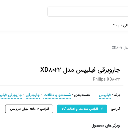
لی دارید؟
XD80
جاروبرقی فیلیپس مدل XD8022
Philips XD8022
برند
:
فیلیپس
دسته‌بندی
:
شستشو و نظافت
-
جاروبرقی
-
جاروبرقی فیلی
گارانتی
گارانتی سلامت و اصالت کالا
گارانتی 12 ماهه تهران سرویس
ویژگی‌های محصول