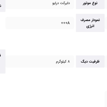
نوع موتور
دایرکت درایو
ن
نمودار مصرف
A+++
انرژی
ق
ظرفیت دیگ
8 کیلوگرم