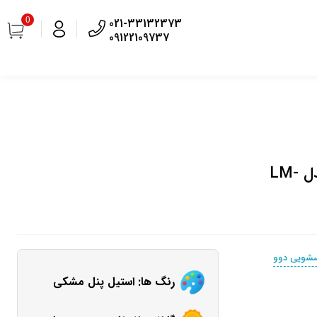
0
021-33132373
09122109737
ماشین لباسشویی دوو سری ذن پرو 8 کیلویی مدل LM-
سشویی دوو
رنگ ها: استیل پنل مشکی