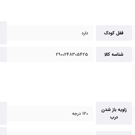
قفل کودک
دارد
شناسه کالا
2900248305425
زاویه باز شدن
120 درجه
درب