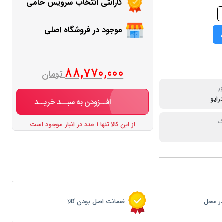
گارانتی انتخاب سرویس حامی
موجود در فروشگاه اصلی
88,770,000
تومان
ر
رایو
افــزودن به سبــد خریــد
ک
از این کالا تنها 1 عدد در انبار موجود است
ر محل
ضمانت اصل بودن کالا