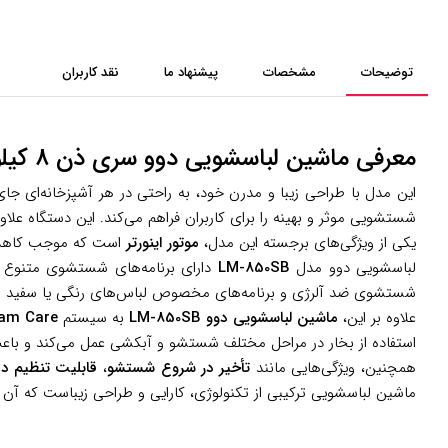
توضیحات
مشخصات
پیشنهاد ما
نقد کاربران
معرفی ماشین لباسشویی دوو سری ذن 8 کیلویی مدل LM-850sb
این مدل با طراحی زیبا و مدرن خود، به راحتی در هر آشپزخانه‌ای
شستشویی موثر و بهینه را برای کاربران فراهم می‌کند. این دستگاه ع
یکی از ویژگی‌های برجسته این مدل،
موتور اینورتر
است که موجب کاهش صد
لباسشویی دوو مدل
LM-850SB
دارای برنامه‌های شستشوی متنوع و
شستشوی ضد آلرژی و برنامه‌های مخصوص لباس‌های رنگی یا سفید اشاره
علاوه بر این،
ماشین لباسشویی دوو LM-850SB
به سیستم
am Care
استفاده از بخار در مراحل مختلف شستشو و آبکشی عمل می‌کند و با
همچنین، ویژگی‌هایی مانند
تأخیر در شروع شستشو
،
قابلیت تنظیم دم
ماشین لباسشویی ترکیبی از تکنولوژی، کارایی و طراحی زیباست که آن را 