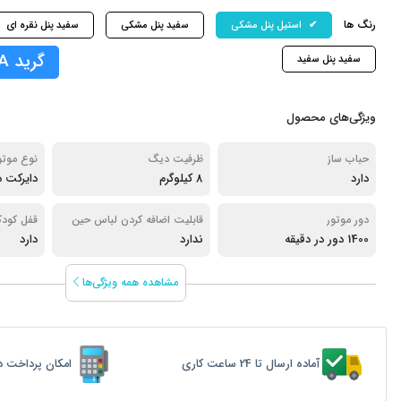
رنگ ها
استیل پنل مشکی
سفید پنل مشکی
سفید پنل نقره ای
گرید A
سفید پنل سفید
ویژگی‌های محصول
حباب ساز
ظرفیت دیگ
نوع موتو
دارد
8 کیلوگرم
دایرکت د
دور موتور
قابلیت اضافه کردن لباس حین
قفل کود
1400 دور در دقیقه
کار
ندارد
دارد
مشاهده همه ویژگی‌ها
آماده ارسال تا 24 ساعت کاری
امکان پرداخت د