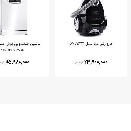
جاروبرقی دوو مدل DVCS221
SMS46NW01B
115,980,000
23,900,000
تومان
توم