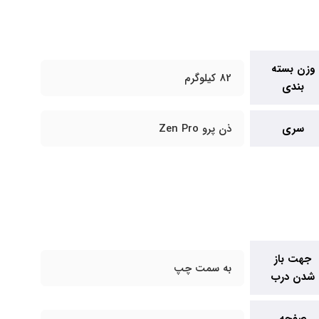
وزن بسته
82 کیلوگرم
بندی
سری
ذن پرو Zen Pro
جهت باز
به سمت چپ
شدن درب