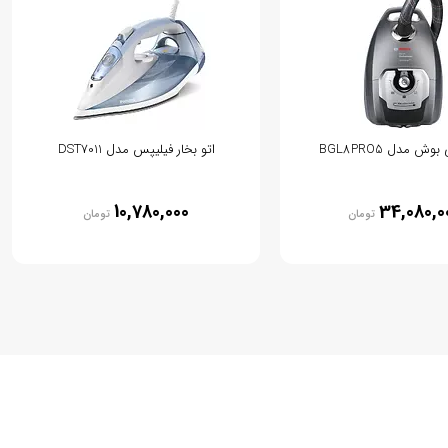
وش مدل BGL8PRO5
اتو بخار فیلیپس مدل DST7011
10,780,000
34,080,0
تومان
تومان