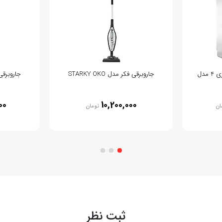
ماشین ظرفشویی بوش سری 4 مدل
جاروبرقی فکر مدل STARKY OKO
جاروبرقی ب
00
10,200,000
ان
تومان
ثبت نظر