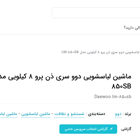
لی دارید؟
ویی دوو سری ذن پرو 8 کیلویی مدل LM-850SB
850SB
Daewoo lm-850sb
برند
:
دوو
دسته‌بندی
:
شستشو و نظافت
-
ماشین لباسشویی
-
ماشین لبا
گارانتی
گارانتی انتخاب سرویس حامی