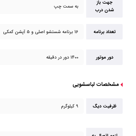
جهت باز
به سمت چپ
شدن درب
تعداد برنامه
16 برنامه شستشو اصلی و 5 آپشن کمکی
دور موتور
1400 دور در دقیقه
مشخصات لباسشویی
ظرفیت دیگ
9 کیلوگرم
لزوم اتصال به