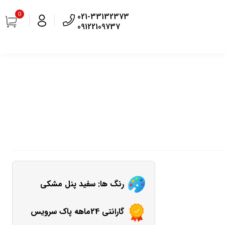
0
021-33132373
09122109737
رنگ ها: سفید پنل مشکی
گارانتی 24ماهه پاک سرویس