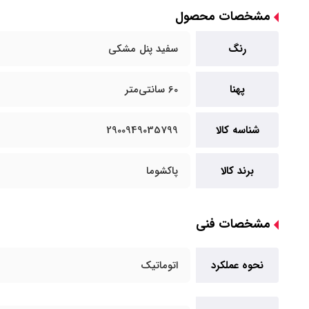
مشخصات محصول
رنگ
سفید پنل مشکی
پهنا
60 سانتی‌متر
شناسه کالا
2900949035799
برند کالا
پاکشوما
مشخصات فنی
نحوه عملکرد
اتوماتیک