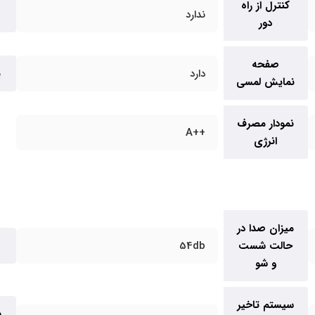
کنترل از راه
ندارد
دور
صفحه
دارد
پ
نمایش لمسی
نمودار مصرف
++A
انرژی
میزان صدا در
حالت شست
54db
و شو
سیستم تاخیر
س