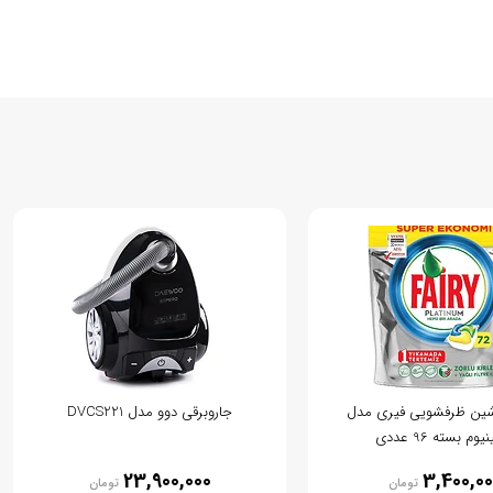
ین ظرفشویی فیری مدل
جاروبرقی دوو مدل DVCS221
یوم بسته 96 عددی
23,900,000
3,400,00
تومان
تومان