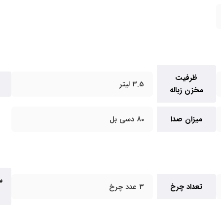
ظرفیت
3.5 لیتر
مخزن زباله
میزان صدا
80 دسی بل
س
تعداد چرخ
3 عدد چرخ