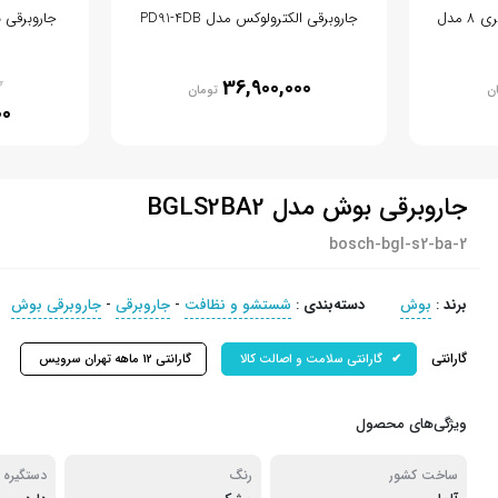
جاروبرقی مخزن دار بوش سری 8 مدل
جاروبرقی الکترولوکس مدل PD91-4DB
جاروبرقی بوش 
0
36,900,000
ن
تومان
00
جاروبرقی بوش مدل BGLS2BA2
bosch-bgl-s2-ba-2
برند
:
بوش
دسته‌بندی
:
شستشو و نظافت
-
جاروبرقی
-
جاروبرقی بوش
گارانتی
گارانتی سلامت و اصالت کالا
گارانتی 12 ماهه تهران سرویس
ویژگی‌های محصول
ساخت کشور
رنگ
دستگیره 