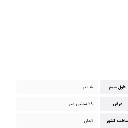
طول سیم
5 متر
عرض
29 سانتی متر
اخت کشور
آلمان