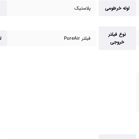
لوله خرطومی
پلاستیک
نوع فیلتر
فیلتر PureAir
ل
خروجی