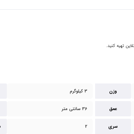
این تهیه کنید.
وزن
3 کیلوگرم
عمق
36 سانتی متر
سری
2
س