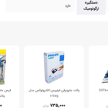
دستگیره
دارد
ارگونومیک
پاکت جاروبرقی فیلیپس-الکترولوکس مدل
قرص ماش
s-bag
پلاتین
0
735,000
ن
تومان