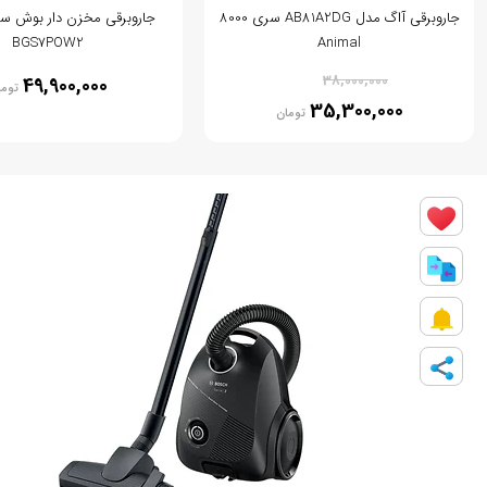
جاروبرقی آاگ مدل AB81A2DG سری 8000
BGS7POW2
Animal
% 7
38,000,000
49,900,000
توما
35,300,000
تومان