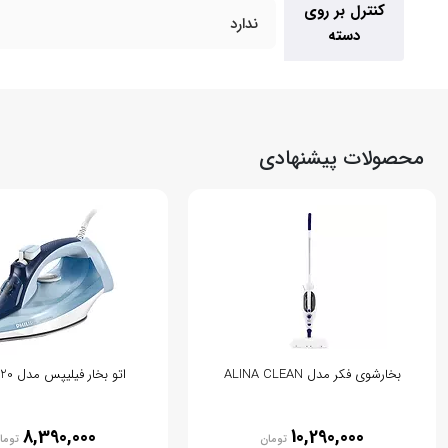
کنترل بر روی
ندارد
دسته
محصولات پیشنهادی
بخارشوی فکر مدل ALINA CLEAN
اتو بخار فیلیپس مدل DST5020
8,390,000
10,290,000
تومان
توما