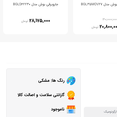
مدل BGL35MOV27
جاروبرقی بوش مدل BGLS42230
% 31
30,000,00
28,175,000
تومان
20,800,0
تومان
رنگ ها: مشکی
گارانتی سلامت و اصالت کالا
ناموجود
ارگونومیک