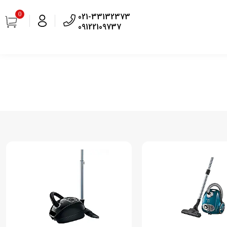
0
021-33132373
09122109737