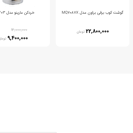
گوشت کوب برقی براون مدل MQ7087X
خردکن مارینو مدل MN 203
% 33
14,000,000
22,800,000
تومان
9,400,000
توما