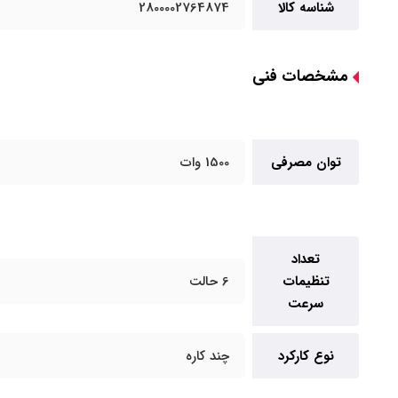
شناسه کالا
2800002764874
مشخصات فنی
توان مصرفی
1500 وات
تعداد
تنظیمات
6 حالت
سرعت
نوع کارکرد
چند کاره