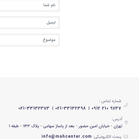
شماره تماس :
021-33132373
021-33132398
0912 210 9737
آدرس:
تهران - خیابان امین حضور - بعد از پاساژ سهامی - پلاک 733 - طبقه 1
info@mahcenter.com
پست الکترونیکی: