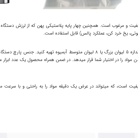
یل ضد زنگ با کیفیت و مرغوب است. همچنین چهار پایه پلاستیکی پهن که از لرزش د
ظرفیت پارچ این دستگاه به حجم 2 الی 2.5 لیتر بوده، که میتوان به اندازه 5 لیوان بزر
 از نوع 6 پره استیل ضد زنگ با کیفیت است، که میتواند در عرض یک دقیقه مواد را به 