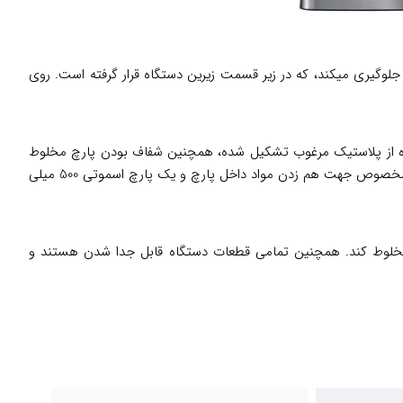
ستگاه جلوگیری میکند، که در زیر قسمت زیرین دستگاه قرار گرفته است. روی
گ یا 8 لیوان متوسط آبمیوه تهیه کنید. جنس پارچ دستگاه از پلاستیک مرغوب تشکیل شده، همچنین شفاف بودن پارچ مخلوط
کن یکی از مزیت این دستگاه است، که امکان مشاهده بهتر مخلوط شدن مواد را در اختیار شما قرار میدهد. در ضمن همراه محصول یک عدد ابزار مخصوص جهت هم زدن مواد داخل پارچ و یک پارچ اسموتی 500 میلی
راحتی و با سرعت مخلوط کند. همچنین تمامی قطعات دستگاه قابل جدا شدن هستند و