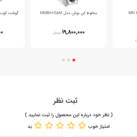
مخلوط کن بوش مدل MMB66G5M
گوشت کوب برقی
00
19,800,000
تومان
ن
ثبت نظر
( نظر خود درباره این محصول را ثبت نمایید )
امتیاز
خوب
بد