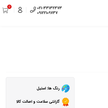
0
021-33132373
09122109737
رنگ ها: استیل
گارانتی سلامت و اصالت کالا