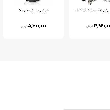
 تفال مدل HB2358TR
خردکن ویلبرگ مدل 400
5,300,000
14,940,0
تومان
تومان