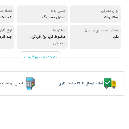
توان مصرفی
جنس بدنه
تعداد تن
1500 وات
استیل ضد زنگ
6 حالت
عملکرد لحظه ای(پالس)
عملکردها
نوع کارکر
دارد
مخلوط کن، یخ خردکن،
چند کاره
اسموتی
مشاهده همه ویژگی‌ها
آماده ارسال تا 24 ساعت کاری
امکان پرداخت د