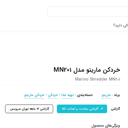
لی دارید؟
خردکن مارینو مدل MN201
Marino Shredder MN201
برند
:
مارینو
دسته‌بندی
:
تهیه غذا
-
خردکن
-
خردکن مارینو
گارانتی
گارانتی سلامت و اصالت کالا
گارانتی 12 ماهه تهران سرویس
ویژگی‌های محصول