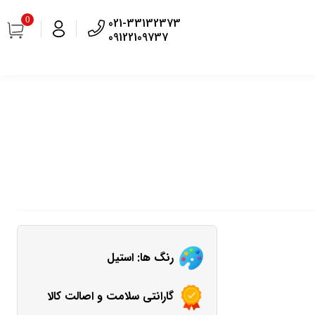
0
021-33132373
09122109737
رنگ ها: استیل
گارانتی سلامت و اصالت کالا