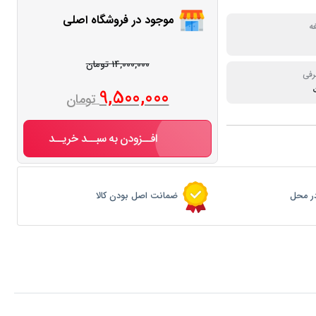
موجود در فروشگاه اصلی
ه
14,000,000 تومان
رفی
9,500,000
تومان
افــزودن به سبــد خریــد
ر محل
ضمانت اصل بودن کالا