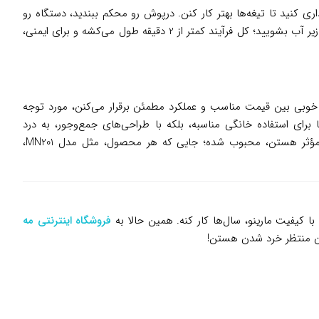
رو داخل ظرف 1.5 لیتری بریزید – از پر کردن بیش از حد خودداری کنید تا تیغه‌ها بهتر کار کنن. درپوش رو محکم ببندید، دستگاه رو
روی پایه قرار بدید و با فشار ملایم روی درپوش، کار رو شروع کنید – برای مواد سفت، چند پالس کوتاه بزنید. بعد از استفاده، ظرف رو جدا کنید و زیر آب بشویید؛ کل فرآیند کمتر از 2 دقیقه طول می‌کشه و برای ایمنی،
عادل خوبی بین قیمت مناسب و عملکرد مطمئن برقرار می‌کنن، مورد توجه
 برای استفاده خانگی مناسبه، بلکه با طراحی‌های جمع‌وجور، به درد
آپارتمان‌های کوچک می‌خوره – و در ایران، مارینو به عنوان گزینه‌ای قابل اعتماد برای کسانی که به دنبال ابزارهای بدون تجملات اضافی اما مؤثر هستن، محبوب شده؛ جایی که هر محصول، مثل مدل MN201،
 کیفیت مارینو، سال‌ها کار کنه. همین حالا به
فروشگاه اینترنتی مه
تون منتظر خرد شدن هستن!