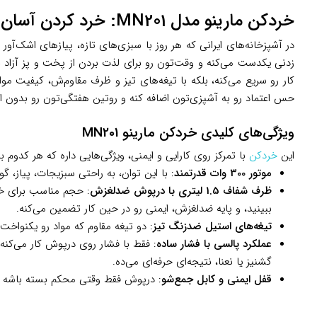
خردکن مارینو مدل MN201: خرد کردن آسان مواد تازه، بدون خستگی دست‌ها
در آشپزخانه‌های ایرانی که هر روز با سبزی‌های تازه، پیازهای اشک‌آور
زدنی یکدست می‌کنه و وقت‌تون رو برای لذت بردن از پخت و پز آزاد ن
کار رو سریع می‌کنه، بلکه با تیغه‌های تیز و ظرف مقاوم‌ش، کیفیت مو
حس اعتماد رو به آشپزی‌تون اضافه کنه و روتین هفتگی‌تون رو بدون 
ویژگی‌های کلیدی خردکن مارینو MN201
این
خردکن
با تمرکز روی کارایی و ایمنی، ویژگی‌هایی داره که هر کدوم ب
موتور 300 وات قدرتمند
: با این توان، به راحتی سبزیجات، پیاز، گ
ظرف شفاف 1.5 لیتری با درپوش ضدلغزش
: حجم مناسب برای خا
ببینید، و پایه ضدلغزش، ایمنی رو در حین کار تضمین می‌کنه.
تیغه‌های استیل ضدزنگ تیز
: دو تیغه مقاوم که مواد رو یکنواخت
عملکرد پالسی با فشار ساده
: فقط با فشار روی درپوش کار می‌کنه
گشنیز یا نعنا، نتیجه‌ای حرفه‌ای می‌ده.
قفل ایمنی و کابل جمع‌شو
: درپوش فقط وقتی محکم بسته باشه کار می‌کنه، و کابل 1 متری جمع‌شو، آشپزخونه رو مرتب نگه می‌داره – جزئیاتی که ایمن