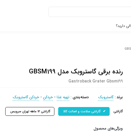
لی دارید؟
رنده برقی گاستروبک مدل GBSM199
Gastroback Grater Gbsm199
برند
:
گاستروبک
دسته‌بندی
:
تهیه غذا
-
خردکن
-
خردکن گاستروبک
گارانتی
گارانتی سلامت و اصالت کالا
گارانتی 12 ماهه تهران سرویس
ویژگی‌های محصول