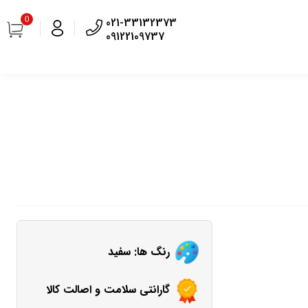
0
021-33132373
09122109737
رنگ ها: سفید
گارانتی سلامت و اصالت کالا