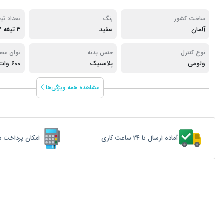
ساخت کشور
رنگ
تعداد تیغ
آلمان
سفید
3 تیغه 2 پره
نوع کنترل
جنس بدنه
توان مص
ولومی
پلاستیک
600 وات
مشاهده همه ویژگی‌ها
آماده ارسال تا 24 ساعت کاری
امکان پرداخت د