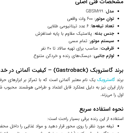
مشخصات فنی اصلی
مدل
: GBSM199
توان موتور
: ۶۰۰ وات واقعی
تعداد تیغه‌ها
: ۶ عدد تیتانیومی طلایی
جنس بدنه
: پلاستیک مقاوم با پایه ضدلغزش
سیستم موتور
: تمام مسی
ظرفیت
: مناسب برای تهیه سالاد تا ۲۰ نفر
لوازم جانبی
: دیسک‌های رنده و خردکن متنوع
برند گاستروبک (Gastroback) – کیفیت آلمانی در خدمت آشپزخانه
برند
گاستروبک
یک نام معتبر آلمانی است که با تمرکز بر ابزارهای حرف
بازار ایران نیز به دلیل عملکرد قابل اعتماد و طراحی هوشمند محبوب 
اول را می‌زند.
نحوه استفاده سریع
استفاده از این رنده برقی بسیار راحت است:
تیغه مورد نظر را روی محور قرار دهید و مواد غذایی را داخل محفظ