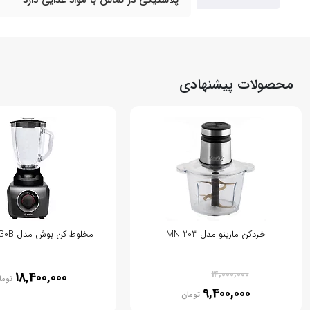
پلاستیکی در تماس با مواد غذایی دارد
محصولات پیشنهادی
خردکن مارینو مدل MN 203
مخلوط کن بوش مدل MMB42G0B
% 33
14,000,000
18,400,000
توما
9,400,000
تومان