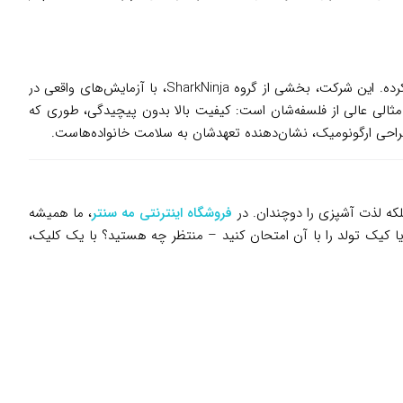
، برندی آمریکایی که از سال ۲۰۰۹ وارد دنیای لوازم خانگی شده، با تمرکز بر ابزارهای چندکاره و قدرتمند، زندگی میلیون‌ها خانواده را آسان‌تر کرده. این شرکت، بخشی از گروه SharkNinja، با آزمایش‌های واقعی در
نه‌های معمولی، محصولاتی می‌سازد که نه تنها کارآمدند، بلکه با نیازهای واقعی مثل صرفه‌جویی در فضا و زمان همخوانی دارند. مدل CI100UK مثالی عالی از فلسفه‌شان است: کیفیت بالا بدون پیچیدگی، طوری که
 بلکه لذت آشپزی را دوچندان. در
فروشگاه اینترنتی مه سنتر
، ما همیشه
 یا کیک تولد را با آن امتحان کنید – منتظر چه هستید؟ با یک کلیک،