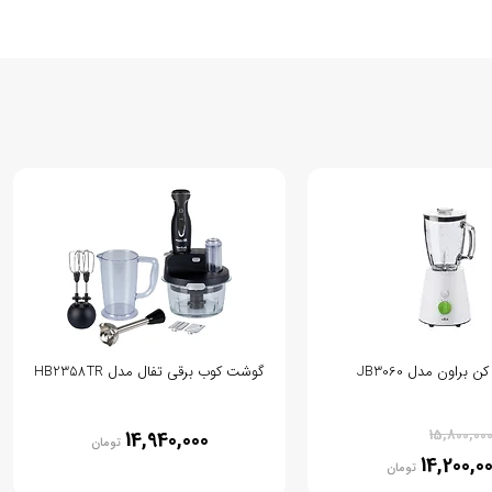
 براون مدل JB3060
گوشت کوب برقی تفال مدل HB2358TR
% 10
15,800,00
14,940,000
تومان
14,200,0
تومان