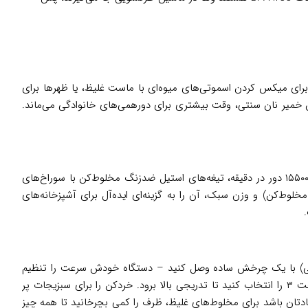
رای میکس کردن اسموتی‌های میوه‌ای با ماست غلیظ، یا ظهرها برای
 خمیر نان سنتی، وقت بیشتری برای دورهمی‌های خانوادگی می‌ماند.
با مشخصات فنی محکم ساخته شده تا سال‌ها همراهتان باشد. قدرت موتور ۸۵۰ وات با سرعت چرخش ۱۵۵۰۰ دور در دقیقه، تیغه‌های استیل ضدزنگ مخلوط‌کن با سوراخ‌های
لی‌لیتری با درب ذخیره‌سازی. ابعاد جمع‌وجور (۴۰.۴ × ۷.۶ × ۶.۹ سانتی‌متر برای حالت مخلوط‌کن) و وزن سبک، آن را به گزینه‌ای ایده‌آل برای آشپزخانه‌های
به خارج کنید ومورد نظر را (مثل مخلوط‌کن دستی) با یک چرخش ساده وصل کنید – دستگاه خودش سرعت را تنظیم
می‌کند. برای سوپ، مواد را در قابلمه بریزید، مخلوط‌کن را غوطه‌ور کنید و از سرعت کم شروع کنید؛ برای خمیر کیک، باتری‌ها را وصل کنید و سرعت ۳ را انتخاب کنید تا تدریجی بالا برود. خردکن را برای سبزیجات پر
ا کنید و در ماشین ظرفشویی بگذارید – کل فرآیند کمتر از ۵ دقیقه طول می‌کشد. فقط یادتان باشد برای مخلوط‌های غلیظ، ظرف را کمی بچرخانید تا همه چیز