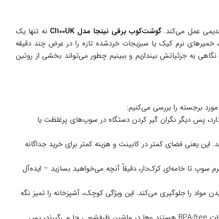
قدیمی عمل می‌کند.
گوشت‌کوب برقی نینجا مدل CI100UK
نه تنها یک
، خمیرهای نرم کیک یا سبزیجات خردشده تازه را در عرض چند دقیقه
 دارید. بیایید نگاهی به جزئیاتش بیندازیم و ببینیم چطور می‌تواند بخشی از روتین
 مورد برجسته را بررسی می‌کنیم:
ارد، پس دیگر نگران گیر کردن دستگاه در سوپ‌های پرغلظت یا
ه خردکن ۷۰۰ میلی‌لیتری)، یک دستگاه سه‌کاره دارید. این یعنی فضای کمتر در کابینت و هزینه کمتر برای خرید جداگانه
ا ۵ با توربو)، به شما اجازه می‌دهد از بافت نرم سوپ تا خامه‌ای کرک‌دار، دقیقاً آنچه می‌خواهید بسازید – ایده‌آل
 مواد را جلوگیری می‌کند. این ویژگی کوچک، آشپزخانه را تمیز نگه
: با وزن متعادل ۱.۹۷ کیلوگرم، دسته ضدلغزش و کابل ۱.۵ متری، استفاده طولانی‌مدت خسته‌کننده نیست. همه قطعات BPA-free هستند وها در ماشین ظرفشویی جا می‌گیرند، پس