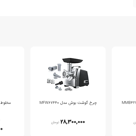
چرخ گوشت بوش مدل MFW67440
مخلوط کن
0
28,300,000
ن
تومان
00