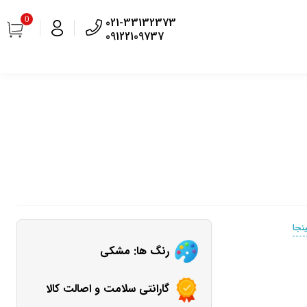
0
021-33132373
09122109737
نجا
رنگ ها: مشکی
گارانتی سلامت و اصالت کالا