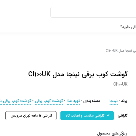
لی دارید؟
جا مدل CI100UK
گوشت کوب برقی نینجا مدل CI100UK
CI100UK
برند
:
نینجا
دسته‌بندی
:
تهیه غذا
-
گوشت کوب برقی
-
گوشت کوب برقی نی
گارانتی
گارانتی سلامت و اصالت کالا
گارانتی 12 ماهه تهران سرویس
ویژگی‌های محصول