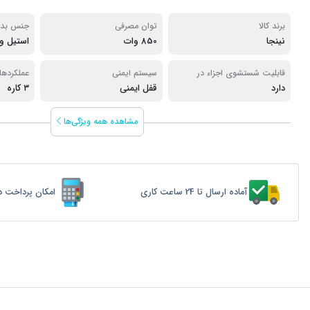
برند کالا
توان مصرفی
جنس بدن
نینجا
850 وات
استیل و
قابلیت شستشوی اجزاء در
سیستم ایمنی
عملکردها
دارد
ماشین ظرفشویی
قفل ایمنی
۳ کاره
مشاهده همه ویژگی‌ها
آماده ارسال تا 24 ساعت کاری
امکان پرداخت د