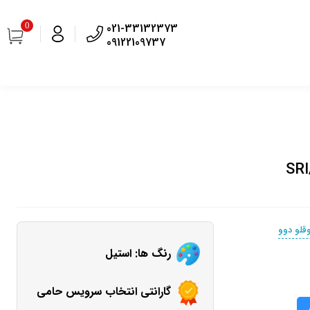
0
021-33132373
09122109737
قلو دوو
رنگ ها: استیل
گارانتی انتخاب سرویس حامی