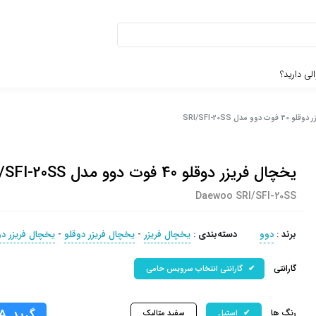
لی دارید؟
وو مدل SRI/SFI-20SS
یخچال فریزر دوقلو 40 فوت دوو مدل SRI/SFI-20SS
Daewoo SRI/SFI-20SS
برند
:
دوو
دسته‌بندی
:
یخچال فریزر
-
یخچال فریزر دوقلو
-
یخچال فریزر دو
گارانتی
گارانتی انتخاب سرویس حامی
گرید A
رنگ ها
استیل
سفید متالیک