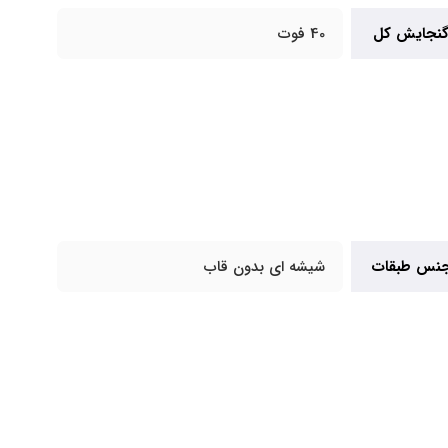
نجایش کل
40 فوت
نس طبقات
شیشه ای بدون قاب