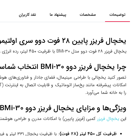
توضیحات
مشخصات
پیشنهاد ما
نقد کاربران
یخچال فریزر پایین ۲۸ فوت دوو سری اولتیمو مدل BMi-30؛ هوشمند، جادار و شیک
یخچال فریزر ۲۸ فوت دوو مدل BMi-30 با ظرفیت ۴۵۰ لیتر، رده انرژی A+، فناوری IOT، یخ‌ساز اتوماتیک و سرمایش دوگانه، انتخابی مدرن برای خانواده‌ها. از مه‌سنتر خرید کنید!
چرا یخچال فریزر دوو BMi-30 انتخاب شماست؟
تصور کنید یخچالی با طراحی مینیمال، فضای جادار و فناوری‌های هوشم
را به خانه شما می‌آورد.
ویژگی‌ها و مزایای یخچال فریزر دوو BMi-30
این
یخچال فریزر
کمبی (فریزر پایین) با امکانات مدرن و طراحی هوشم
ظرفیت کل ۴۵۰ لیتر (۲۸ فوت)
: با ظرفیت یخچال ۳۳۱ لیتر و فریزر ۱۱۹ لیتر، فضای کافی برای ذخیره مواد غذایی تازه و منجمد خانواده‌های ۴ تا ۶ نفره فراهم می‌کند.