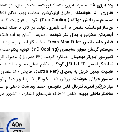
رده انرژی A+
: مصرف انرژی ۵۳۰ کیلووات‌ساعت در سال، هزینه‌های برق را کاهش داده و دوست‌دار محیط‌زیست است.
فناوری IOT هوشمند
: از طریق اپلیکیشن اسمارت بوم، امکان تنظ
سیستم سرمایش دوگانه (Duo Cooling)
: گردش هوای جداگانه بر
یخ‌ساز اتوماتیک متصل به آب شهری
: تولید یخ تازه با فیلتر ت
آبسردکن مخزنی با پدال قفل‌شونده
: دسترسی آسان به آب خنک بد
فیلتر جاذب اتیلن Fresh Max Filter
: جذب گاز اتیلن از میوه‌ها
سیستم گردش هوای سه‌بعدی (3D Cooling)
: توزیع یکنواخت ه
کمپرسور اینورتر دیجیتال
: عملکرد کم‌صدا (۴۳ دسی‌بل)، مصرف انرژی پایین و طول عمر بالا با گاز مبرد R600a.
نمایشگر لمسی LED با قفل کودک
: تنظیم آسان دما و حالت‌ها، 
قابلیت تبدیل فریزر به یخچال (Extra Ref)
: افزایش ۴۰٪ فضای یخچال برای مواقعی که نیاز به ذخیره مواد تازه بیشتری دارید.
سنسور حرکتی هوشمند
: روشن شدن خودکار لامپ آبریز هنگام نزد
نوار درزگیر آنتی‌باکتریال قابل تعویض
: حفظ بهداشت داخلی و جلوگ
ساختار داخلی بهینه
: شامل ۳ طبقه شیشه‌ای نشکن، ۲ کشوی میوه و سبزیجات با تنظیم رطوبت، ۵ قفسه درب در یخچال و ۳ کشوی فریزر.