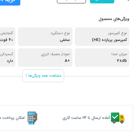
ویژگی‌های محصول
نوع کمپرسور
نوع دستگیره
گنجایش 
کمپرسور پربازده (HE)
مخفی
40 فوت
میزان صدا
نمودار مصرف انرژی
آبسردکن
38db
+A
دارد
مشاهده همه ویژگی‌ها
آماده ارسال تا 24 ساعت کاری
امکان پرداخت د