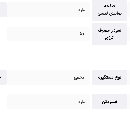
صفحه
دارد
گ
نمایش لمسی
نمودار مصرف
+A
انرژی
نوع دستگیره
مخفی
ج
آبسردکن
دارد