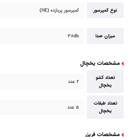
نوع کمپرسور
کمپرسور پربازده (HE)
میزان صدا
38db
مشخصات یخچال
تعداد کشو
2 عدد
یخچال
تعداد طبقات
5 عدد
یخچال
مشخصات فریزر