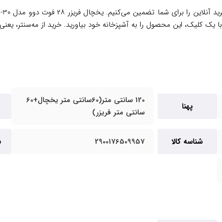
 یک کلیک، این محصول را به آشپزخانه خود بیاورید. خرید از مه‌سنتر، یعنی
120 سانتی متر(60سانتی متر یخچال+60
پهنا
سانتی متر فریزر)
شناسه کالا
2900176509957
س