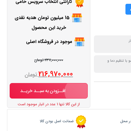
گارانتی انتخاب سرویس حامی
15 میلیون تومان هدیه نقدی
خرید این محصول
موجود در فروشگاه اصلی
ر
237,000,000 تومان
 با تنظیم دما و
216,970,000
تومان
افــزودن به سبــد خریــد
از این کالا تنها 1 عدد در انبار موجود است
ر محل
ضمانت اصل بودن کالا