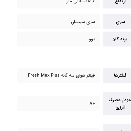
ارتفاع
181.6 سانتی متر
سری
سری سینسان
برند کالا
دوو
فیلترها
فیلتر هوای سه گانه Fresh Max Plus
مودار مصرف
+A
انرژی