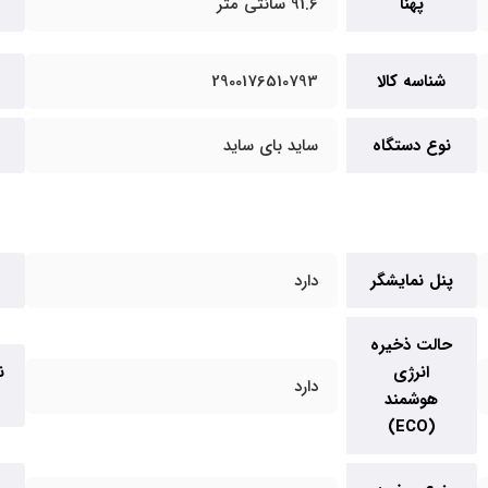
پهنا
91.6 سانتی متر
شناسه کالا
2900176510793
نوع دستگاه
ساید بای ساید
پنل نمایشگر
دارد
حالت ذخیره
انرژی
ن
دارد
هوشمند
(ECO)