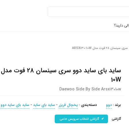
لی دارید؟
28 فوت مدل ARSXi30-10W
10W
Daewoo Side By Side Arsxi3010w
برند
:
دوو
دسته‌بندی
:
یخچال فریزر
-
ساید بای ساید
-
ساید بای ساید دوو
گارانتی
گارانتی انتخاب سرویس حامی