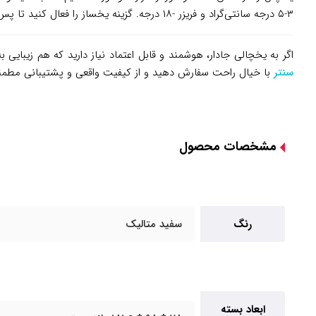
۳-۵ درجه سانتی‌گراد و فریزر -۱۸ درجه. گزینه یخساز را فعال کنید تا پس از چند ساعت یخ تولید شود. نوارهای درزگیر را چک کنید تا کاملاً محکم باشند و درب‌ها خوب بسته شوند.
اگر به یخچالی جادار، هوشمند و قابل اعتماد نیاز دارید که هم زیبایی 
سنتر
با خیال راحت سفارش دهید و از کیفیت واقعی و پشتیبانی مطمئن به
مشخصات محصول
رنگ
سفید متالیک
ابعاد بسته