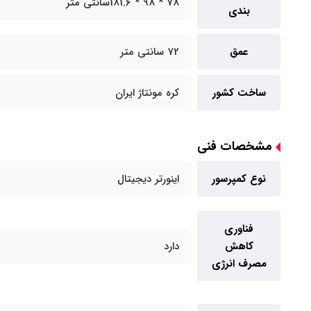
78 * 98 * 181.6سانتی متر
بندی
عمق
72 سانتی متر
ساخت کشور
کره مونتاژ ایران
مشخصات فنی
نوع کمپرسور
اینورتر دیجیتال
فناوری
کاهش
دارد
مصرف انرژی