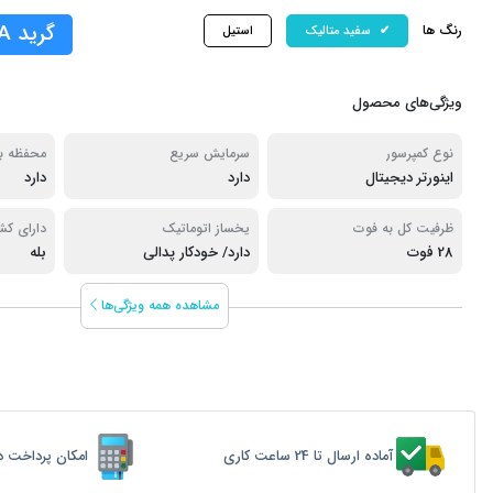
گرید A
رنگ ها
سفید متالیک
استیل
ویژگی‌های محصول
نوع کمپرسور
سرمایش سریع
محفظه با
اینورتر دیجیتال
دارد
دارد
ظرفیت کل به فوت
یخساز اتوماتیک
دارای کشو
28 فوت
دارد/ خودکار پدالی
بله
رطوبت
مشاهده همه ویژگی‌ها
آماده ارسال تا 24 ساعت کاری
امکان پرداخت د