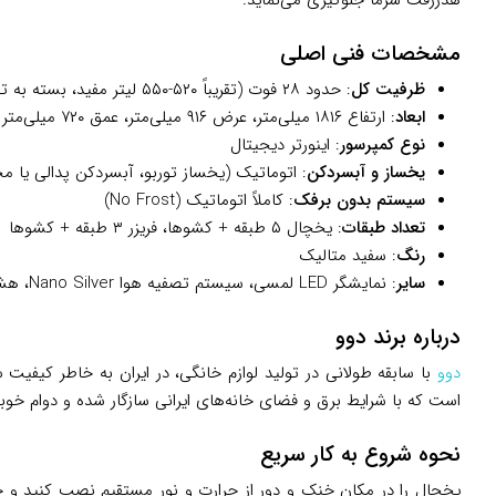
هدررفت سرما جلوگیری می‌نماید.
مشخصات فنی اصلی
ظرفیت کل
: حدود ۲۸ فوت (تقریباً ۵۲۰-۵۵۰ لیتر مفید، بسته به تقسیم‌بندی داخلی)
ابعاد
: ارتفاع ۱۸۱۶ میلی‌متر، عرض ۹۱۶ میلی‌متر، عمق ۷۲۰ میلی‌متر
نوع کمپرسور
: اینورتر دیجیتال
یخساز و آبسردکن
: اتوماتیک (یخساز توربو، آبسردکن پدالی یا م
سیستم بدون برفک
: کاملاً اتوماتیک (No Frost)
تعداد طبقات
: یخچال ۵ طبقه + کشوها، فریزر ۳ طبقه + کشوها
رنگ
: سفید متالیک
سایر
: نمایشگر LED لمسی، سیستم تصفیه هوا Nano Silver، هشدار باز ماندن درب
درباره برند دوو
دوو
با سابقه طولانی در تولید لوازم خانگی، در ایران به خاطر کیف
است که با شرایط برق و فضای خانه‌های ایرانی سازگار شده و دوام خوبی
نحوه شروع به کار سریع