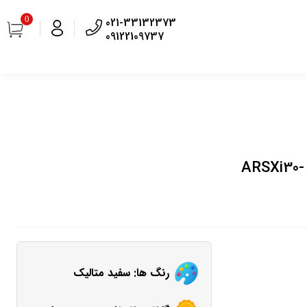
0
021-33132373
09122109737
ساید بای ساید دوو سری سینسان 28 فوت مدل ARSXi30-
رنگ ها: سفید متالیک