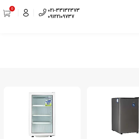
0
021-33132373
09122109737