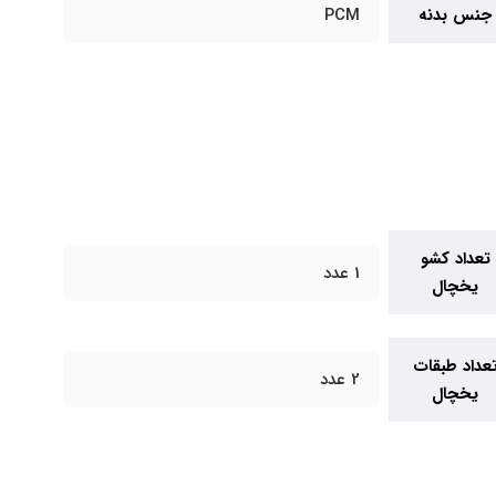
جنس بدنه
PCM
تعداد کشو
1 عدد
یخچال
عداد طبقات
2 عدد
یخچال