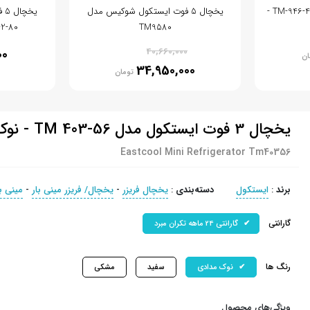
فریزر 6 فوت ایستکول مدل TM-946-4D -
یخچال 5 فوت ایستکول شوکیس مدل
یخ
TM9580
MB-642-80
% 14
40,660,000
00
ان
34,950,000
تومان
یخچال 3 فوت ایستکول مدل TM 403-56 - نوک مدادی
Eastcool Mini Refrigerator Tm40356
برند
:
ایستکول
دسته‌بندی
:
یخچال فریزر
-
یخچال/ فریزر مینی بار
-
مینی ب
گارانتی
گارانتی 24 ماهه تکران مبرد
رنگ ها
نوک مدادی
سفید
مشکی
ویژگی‌های محصول