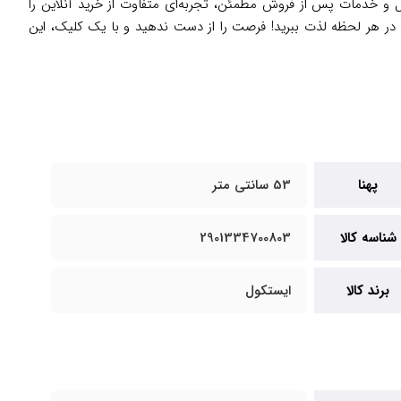
 و خدمات پس از فروش مطمئن، تجربه‌ای متفاوت از خرید آنلاین را
خنکی و تازگی مواد غذایی خود در هر لحظه لذت ببرید! فرصت را از دست ندهید و با یک کلیک، این
پهنا
53 سانتی متر
شناسه کالا
2901334700803
برند کالا
ایستکول