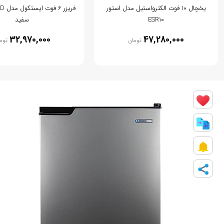
یخچال 10 فوت الکترواستیل مدل استور
ESR10
سفید
32,970,000
47,280,000
تومان
توم