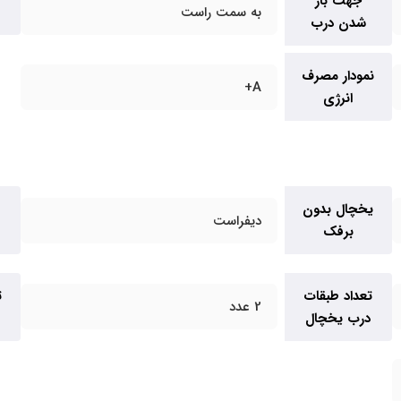
جهت باز
به سمت راست
شدن درب
نمودار مصرف
A+
انرژی
یخچال بدون
دیفراست
برفک
تعداد طبقات
ت
2 عدد
درب یخچال