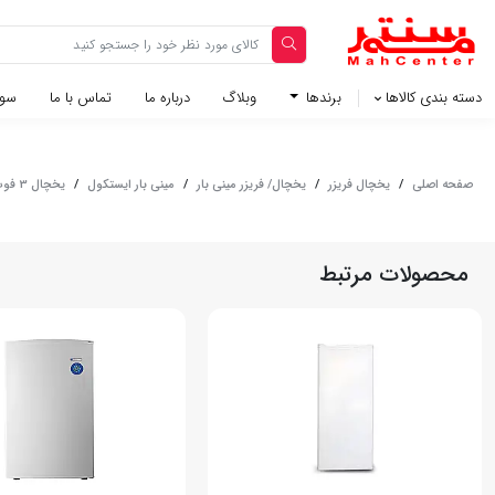
دسته بندی کالاها
برندها
وبلاگ‌
درباره ما
تماس با ما
سوا
صفحه اصلی
/
یخچال فریزر
/
یخچال/ فریزر مینی بار
/
مینی بار ایستکول
/
یخچال 3 فوت ایستکول مدل TM 403-56 - نوک مدادی
محصولات مرتبط