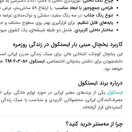
چراغ LED داخلی
: نورپردازی داخلی با لامپ LED، دسترسی به مواد غذایی را در شب آسان‌تر می‌کند و جلوه‌ای مدرن به یخچال می‌بخشد.
طراحی جمع‌وجور با ابعاد مناسب
: با ارتفاع ۵۹ سانتی‌متر، عرض ۴۵ سانتی‌متر و عمق ۵۳ سانتی‌متر، به‌راحتی زیر کابینت یا در گوشه‌ای از اتاق جا می‌شود.
تنوع رنگ جذاب
: در سه رنگ سفید، مشکی و نوک‌مدادی عرضه می
پایه‌های قابل تنظیم
: برای قرارگیری بهتر روی سطوح مختلف و حف
ساختار داخلی کاربردی
: شامل دو طبقه شیشه‌ای، یک کشوی میوه 
کاربرد یخچال مینی بار ایستکول در زندگی روزمره
این یخچال کوچک، انتخابی عالی برای سبک زندگی مدرن ایرانی است.
دانشجویان برای داشتن یخچالی اختصاصی،
ایستکول TM-403-56
خواهد بود.
درباره برند ایستکول
ایستکول
یکی از برندهای معتبر ایرانی در حوزه لوازم خانگی برقی ا
گسترده‌ای قرار گرفته‌اند.
چرا از مه‌سنتر خرید کنید؟