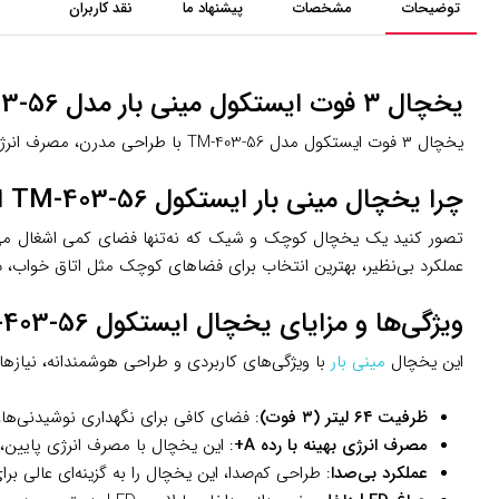
توضیحات
مشخصات
پیشنهاد ما
نقد کاربران
یخچال ۳ فوت ایستکول مینی بار مدل TM-403-56؛ کوچک، کاربردی و شیک برای هر فضا
یخچال ۳ فوت ایستکول مدل TM-403-56 با طراحی مدرن، مصرف انرژی A+ و ظرفیت ۶۴ لیتر، انتخابی ایده‌آل برای هتل، دفتر کار و خانه. همین حالا از مه‌سنتر بخرید!
چرا یخچال مینی بار ایستکول TM-403-56 انتخاب شماست؟
تصور کنید یک یخچال کوچک و شیک که نه‌تنها فضای کمی اشغال می‌کن
عملکرد بی‌نظیر، بهترین انتخاب برای فضاهای کوچک مثل اتاق خواب، د
ویژگی‌ها و مزایای یخچال ایستکول TM-403-56
این یخچال
مینی بار
با ویژگی‌های کاربردی و طراحی هوشمندانه، نیازهای
ظرفیت ۶۴ لیتر (۳ فوت)
: فضای کافی برای نگهداری نوشیدنی‌ها،
مصرف انرژی بهینه با رده A+
: این یخچال با مصرف انرژی پایین
عملکرد بی‌صدا
: طراحی کم‌صدا، این یخچال را به گزینه‌ای عالی ب