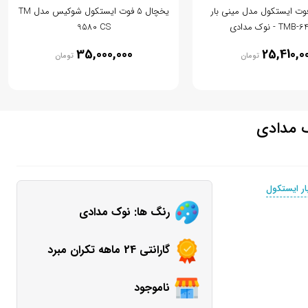
چال 5 فوت ایستکول مدل مینی بار
یخچال 5 فوت ایستکول شوکیس مدل TM
T - نوک مدادی
9580 CS
35,000,000
25,410,0
تومان
تومان
ار ایستکول
رنگ ها: نوک مدادی
گارانتی 24 ماهه تکران مبرد
ناموجود