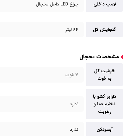
لامپ داخلی
چراغ LED داخل یخچال
گنجایش کل
64 لیتر
مشخصات یخچال
ظرفیت کل
3 فوت
به فوت
دارای کشو با
تنظیم دما و
ندارد
رطوبت
آبسردکن
ندارد