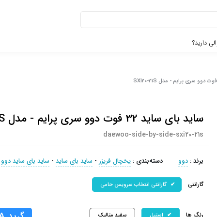
لی دارید؟
ساید بای ساید 32 فوت دوو سری پرایم - مدل SXI20-21S
daewoo-side-by-side-sxi20-21s
برند
:
دوو
دسته‌بندی
:
یخچال فریزر
-
ساید بای ساید
-
ساید بای ساید دوو
گارانتی
گارانتی انتخاب سرویس حامی
گرید A
رنگ ها
استیل
سفید متالیک