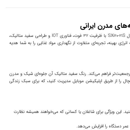
آیا به دنبال یخچالی هستید که هم جادار باشد، هم هوشمند و هم با طراحی شیک، آشپزخانه‌تان را زیباتر کند؟ ساید بای ساید دوو سری پرایم مدل SXi20-21S با ظرفیت 32 فوت، فناوری IOT و طراحی سفید متالیک،
انرژی بهینه، تجربه‌ای متفاوت از نگهداری مواد غذایی را به شما هدیه
یخچال و 244 لیتر فریزر) فضای کافی برای ذخیره مواد غذایی خانواده‌های 3 تا 5 نفره یا حتی پرجمعیت‌تر فراهم می‌کند. رنگ سفید متالیک آن جلوه‌ای شیک و مدرن
ی را آسان‌تر می‌کند. فناوری IOT این مدل به شما امکان می‌دهد یخچال را از طریق اپلیکیشن موبایل مدیریت کنید، که برای سبک زندگی
ید. این ویژگی برای شاغلان یا کسانی که می‌خواهند همیشه نظارت