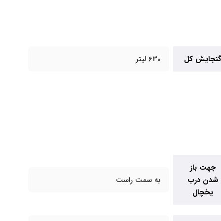
نجایش کل
630 لیتر
جهت باز
شدن درب
به سمت راست
یخچال