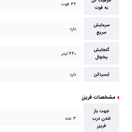
ظرفیت کل
32 فوت
به فوت
سرمایش
دارد
سریع
گنجایش
440 لیتر
یخچال
آبسردکن
دارد
مشخصات فریزر
جهت باز
شدن درب
3 عدد
فریزر