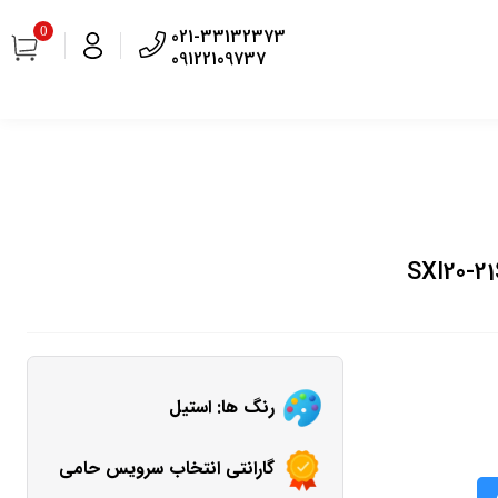
0
021-33132373
09122109737
رنگ ها: استیل
گارانتی انتخاب سرویس حامی