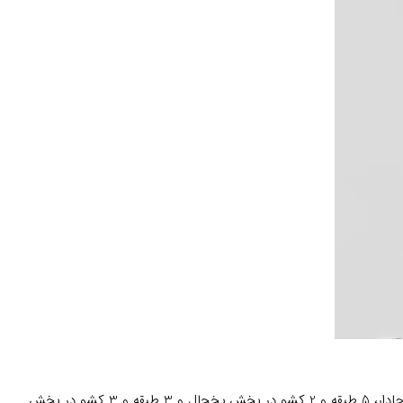
دوو SXi20-21S برای خانواده‌های ایرانی که عاشق دورهمی‌های خانوادگی و آشپزی‌های مفصل هستند، طراحی شده است. با فضای جادار، 5 طبقه و 2 کشو در بخش یخچال و 3 طبقه و 3 کشو در بخش