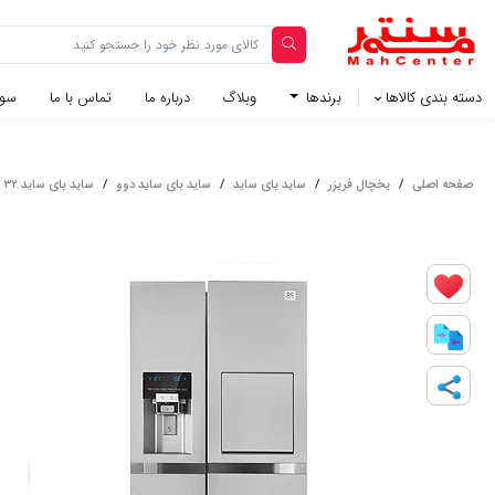
دسته بندی کالاها
برندها
وبلاگ‌
درباره ما
تماس با ما
سوا
صفحه اصلی
/
یخچال فریزر
/
ساید بای ساید
/
ساید بای ساید دوو
/
ساید بای ساید 32 فوت دوو سری پرایم - مدل SXI20-21S