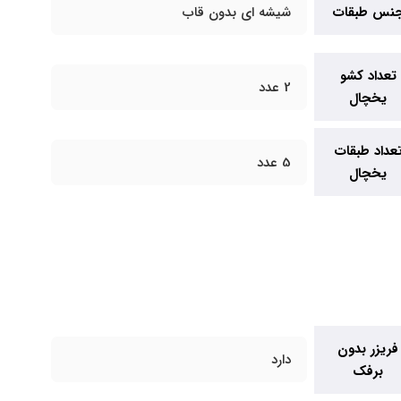
نس طبقات
شیشه ای بدون قاب
تعداد کشو
2 عدد
یخچال
عداد طبقات
5 عدد
یخچال
فریزر بدون
دارد
برفک