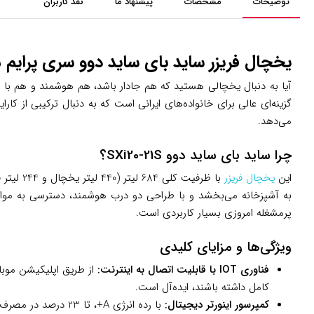
توضیحات
مشخصات
پیشنهاد ما
نقد کاربران
یخچال فریزر ساید بای ساید دوو سری پرایم مدل SXi20-21S: انتخابی هوشمند برای آشپزخانه‌های م
گزینه‌ای عالی برای خانواده‌های ایرانی است که به دنبال ترکیبی از کا
می‌دهد.
چرا ساید بای ساید دوو SXi20-21S؟
این
یخچال فریزر
پرمشغله امروزی بسیار کاربردی است.
ویژگی‌ها و مزایای کلیدی
فناوری IOT با قابلیت اتصال به اینترنت:
از طریق اپلیکیشن موبا
کامل داشته باشند، ایده‌آل است.
کمپرسور اینورتر دیجیتال:
با رده انرژی A+، تا 23 درصد در مصرف برق صرفه‌جویی می‌کند، صدای کم (حدود 38 دسی‌بل) تولید می‌کند و طول عمر دستگاه را افزایش می‌دهد.