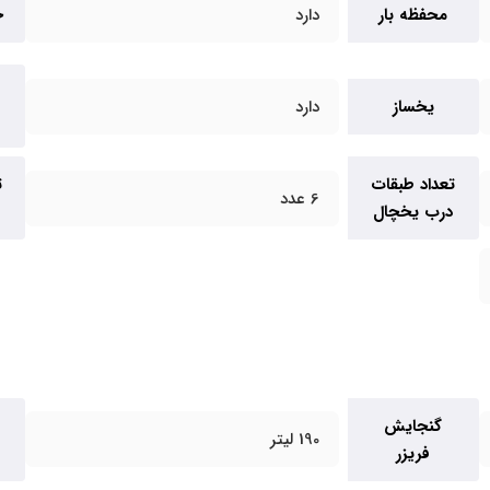
محفظه بار
دارد
ج
یخساز
دارد
تعداد طبقات
ت
6 عدد
درب یخچال
گنجایش
190 لیتر
فریزر