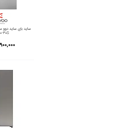
24 فوت
مشکی
29 فوت
مشکی براق
26 فوت
0-30S
نوک مدادی
900,000
27 فوت
مشکی رزگلد
28 فوت
سیلور
30 فوت
مشکی نقره ای
31 فوت
سفید و آبی
32 فوت
مشکی پنل سفید
33 فوت
سبز آبی
34 فوت
خاکستری