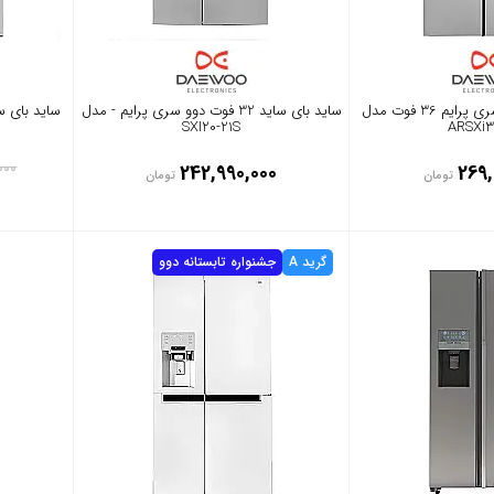
ساید بای ساید دوو سری پرایم 36 فوت مدل
ساید بای ساید 32 فوت دوو سری پرایم - مدل
SXI20-21S
ARSXi3
000
242,990,000
269,
تومان
تومان
0
گرید A
جشنواره تابستانه دوو