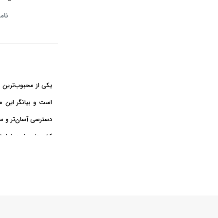
نام
یکی از محبوب‌ترین م
است و بیانگر این م
دسترسی
کشوها، صفحه نمایش ل
فریزر ساید بای ساید
اگر به مدلی از یخچال
انواع یخچال ساید
یخچال‌های ساید در مد