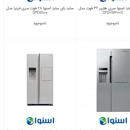
سايد بای سايد اسنوا سری هايپر 32 فوت مدل
ساید بای ساید اسنوا 28 فوت سری فرنیا مدل
S3DiS100
S2DI-M210-S
ناموجود
ناموجود