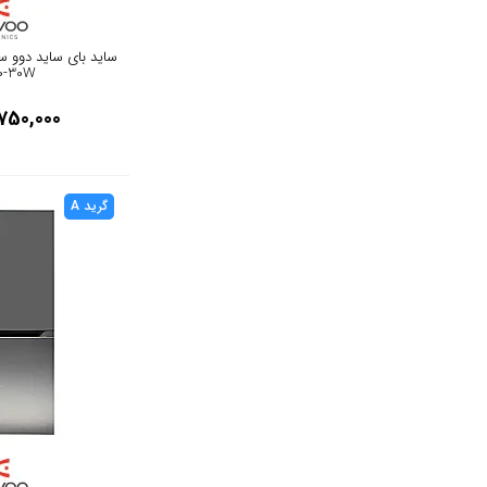
مشکی مات
0-30W
بژ
750,000
قرمز
سفید سبز
گرید A
شرابی
سفید صدفی
طوسی
نارنجی
طلایی
دودی