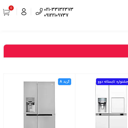
0
021-33132373
09122109737
جشنواره تابستانه دوو
گرید A