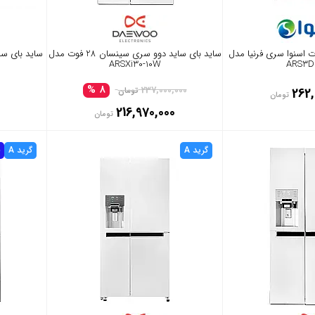
بای ساید 35 فوت اسنوا سری فرنیا مدل
ساید بای ساید دوو سری سینسان 28 فوت مدل
ARSXi30-10W
ARS3D
8 %
237,000,000
262,
تومان
تومان
216,970,000
تومان
گرید A
گرید A