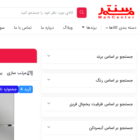
دسته بندی کالاها
برندها
وبلاگ‌
درباره ما
تماس با ما
سوا
جستجو بر اساس برند
دوو
مرتب سازی
پر
جستجو بر اساس رنگ
بوش
گرید A
جشنواره تاب
سفید
اسنوا
جستجو بر اساس ظرفیت یخچال فریزر
سفید متالیک
ال جی
3 فوت
سفید براق
جی پلاس
جستجو بر اساس آبسردکن
5 فوت
سفید چرم