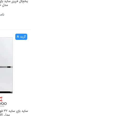
مدل RDP530
سبز
نام
زرد
سبز فسفری
گرید A
فیلی
ساید
مدل SXI20-20W