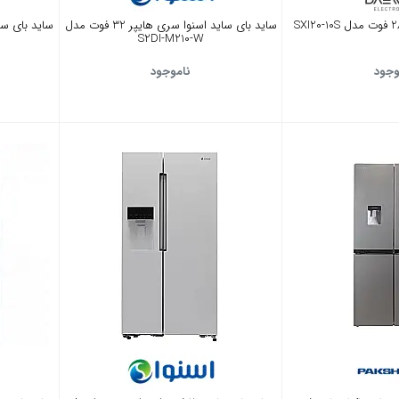
سايد بای سايد اسنوا سری هايپر 32 فوت مدل
S2DI-M210-W
وجود
ناموجود