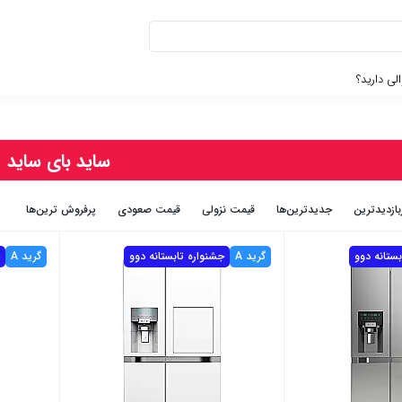
لی دارید؟
ساید بای ساید
بازديدترين
جديدترين‌ها
قيمت نزولی
قيمت صعودی
پرفروش ترین‌ها
ستانه دوو
گرید A
جشنواره تابستانه دوو
گرید A