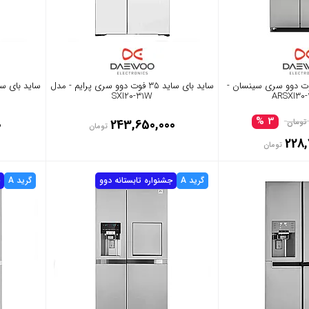
 بای ساید 28 فوت دوو سری سینسان -
ساید بای ساید 35 فوت دوو سری پرایم - مدل
SXI20-31W
3 %
0
243,650,000
تومان
تومان
228,
تومان
گرید A
جشنواره تابستانه دوو
گرید A