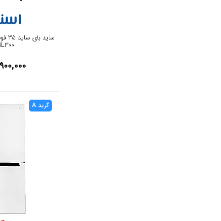
35 فوت
کرم
36 فوت
ساید 
قهوه ای
iL300
40 فوت
قهوه ای تیره
900,000
مشکی آبی
گرید A
یاسی
زرشکی
كروم
لیمویی
شیری
رز گلد