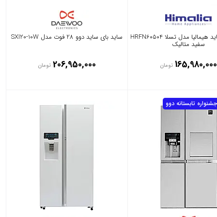
ساید بای ساید هیمالیا مدل تسلا HRFN60504
ساید بای ساید دوو 28 فوت مدل SXI20-10W
سفید متالیک
206,950,000
165,980,000
تومان
تومان
جشنواره تابستانه دوو