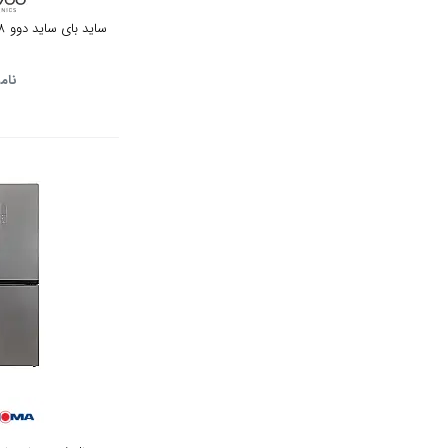
ساید بای ساید دوو 28 فوت مدل SXI20-10S
بنفش
نام
آبی
آبی روشن
سرمه ای
آبی تیره
نقره ای آبی
فیروزه ای
صورتی
یشمی
مسی