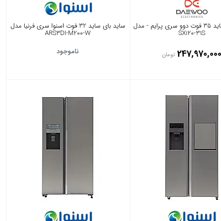
ساید بای ساید 35 فوت دوو سری پرایم - مدل
ساید بای ساید 32 فوت اسنوا سری فرنیا مدل
ARS3DI-M200-W
SXi20-31S
ناموجود
247,970,00
تومان