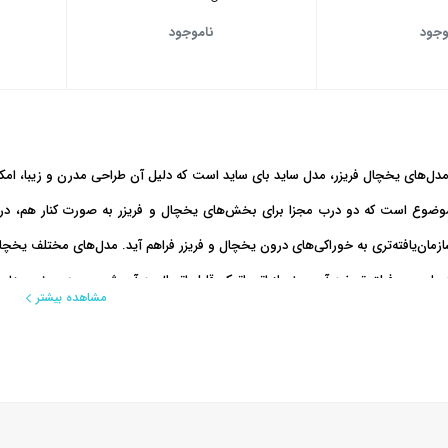
وجود
ناموجود
دل‌های یخچال فریزر، مدل ساید بای ساید است که دلیل آن طراحی مدرن و زیبا، امکانا
وضوع است که دو درب مجزا برای بخش‌های یخچال و فریزر به صورت کنار هم، در ای
 آسان‎‌تر و سازمان‌یافته‌تری به خوراکی‌های درون یخچال و فریزر فراهم آید. مدل‌های مختل
مسی، فیلتر تصفیه آب، یخساز اتوماتیک قابل اتصال به آب شهری و در برخی مدل‌ها ق
مشاهده بیشتر
 باعث می‌شود این یخچال‌ها به راحتی در آشپزخانه‌های مدرن جای بگیرند و برای خان
 و فریزر نیاز دارید که از نظر ظاهری شبیه به ساید باشد اما جادارتر باشد، مدل
یخچال 
ل‌ها و سایزهای مختلفی تولید می‌شوند که هر کدام از نظر ویژگی‌ها و قابلیت‌ها تقریب