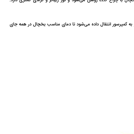
سری پارامو 32 فوت و به رنگ استیل است. 181 سانتیمتر ارتفاع دارد و عرض آن نیز 91 سانتیمتر است. فضای داخل یخچال با چراغ LED روشن می‌شود و نور زیباتر و گرمای کمتری دارد.
و به کمپرسور انتقال داده می‌شود تا دمای مناسب یخچال در همه جای