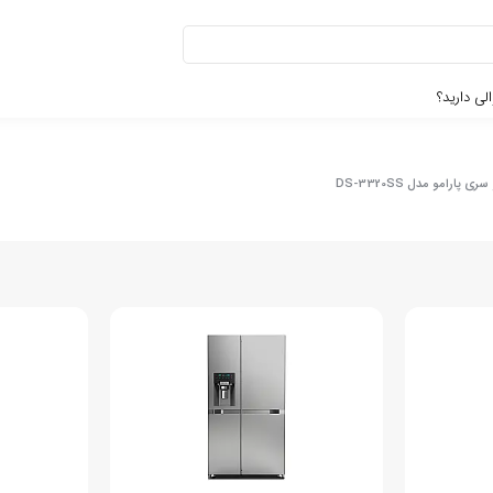
لی دارید؟
پارامو مدل DS-3320SS