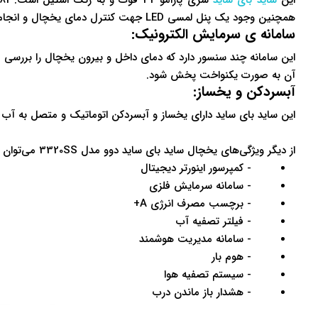
این
ساید بای ساید
همچنین وجود یک پنل لمسی LED جهت کنترل دمای یخچال و انجام تنظیمات ساده بر زیبایی این وسیله افزوده است.
سامانه ی سرمایش الکترونیک:
این سامانه چند سنسور دارد که دمای داخل و بیرون یخچال را بررسی م
آن به صورت یکنواخت پخش شود.
آبسردکن و یخساز:
این ساید بای ساید دارای یخساز و آبسردکن اتوماتیک و متصل به آب 
از دیگر ویژگی‌های یخچال ساید بای ساید دوو مدل 3320SS می‌توان به موارد زیر اشاره کرد:
- کمپرسور اینورتر دیجیتال
- سامانه سرمایش فلزی
- برچسب مصرف انرژی A+
-
فیلتر تصفیه آب
-
سامانه مدیریت هوشمند
-
هوم بار
- سیستم تصفیه هوا
- هشدار باز ماندن درب