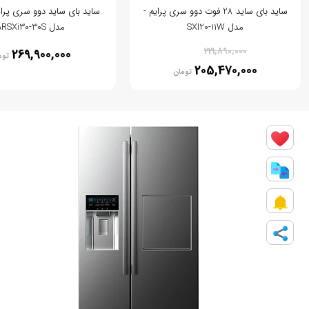
ساید بای ساید 28 فوت دوو سری پرایم -
مدل SXI20-11W
مدل ARSXi30-30S
% 7
221,890,000
269,900,000
توم
205,470,000
تومان