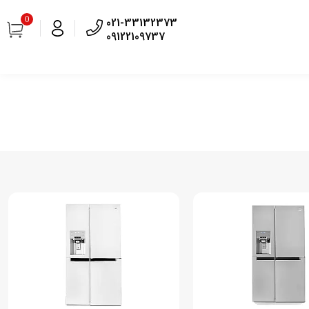
0
021-33132373
09122109737