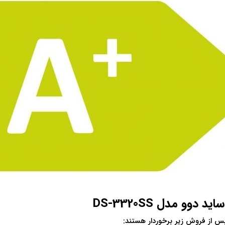
و مدل DS-3320SS
 از فروش زیر برخوردار هستند: