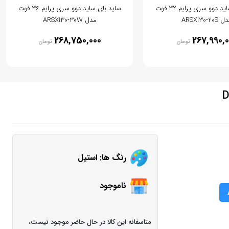
ساید بای ساید دوو سری پرایم 32 فوت
ساید بای ساید دوو سری پرایم 36 فوت
ARSXi30-20S
مدل ARSXi30-30W
268,750,000
267,990,0
تومان
تومان
رنگ ها: استیل
ناموجود
متاسفانه این کالا در حال حاضر موجود نیست،