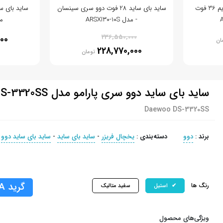
ساید بای ساید دوو سری پرایم 36 فوت
ساید بای ساید 28 فوت دوو سری سینسان
- مدل ARSXI30-10S
مدل 
% 3
236,550,000
00
ان
228,770,000
تومان
ساید بای ساید دوو سری پارامو مدل DS-3320SS
Daewoo DS-3320SS
برند
:
دوو
دسته‌بندی
:
یخچال فریزر
-
ساید بای ساید
-
ساید بای ساید دوو
گرید A
رنگ ها
استیل
سفید متالیک
ویژگی‌های محصول