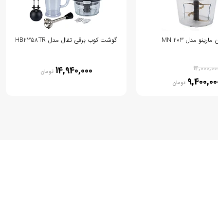
ارینو مدل MN 203
گوشت کوب برقی تفال مدل HB2358TR
% 33
14,000,00
14,940,000
تومان
9,400,00
تومان