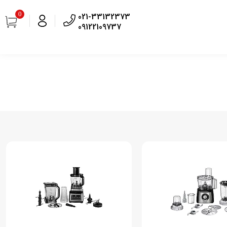
0
021-33132373
09122109737