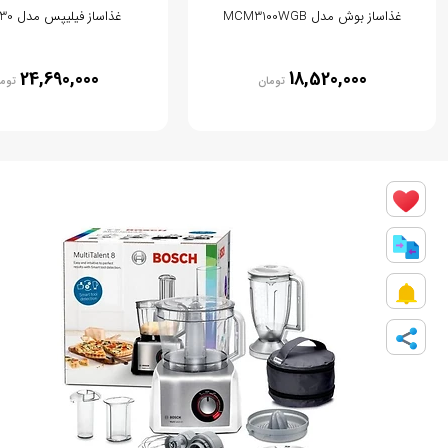
غذاساز بوش مدل MCM3100WGB
غذاساز فیلیپس مدل HR7530
24,690,000
18,520,000
تومان
توم