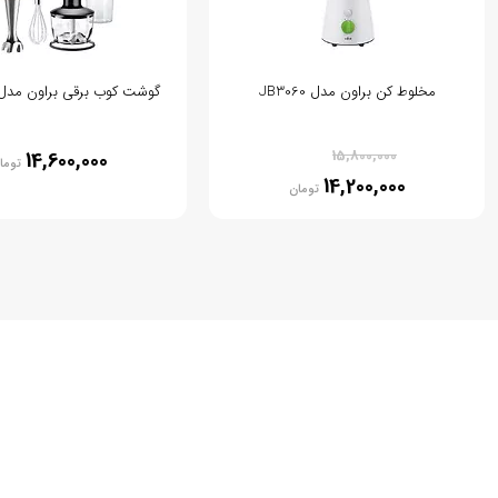
مخلوط کن براون مدل JB3060
گوشت کوب برقی براون مدل Q7035
% 10
15,800,000
14,600,000
توما
14,200,000
تومان