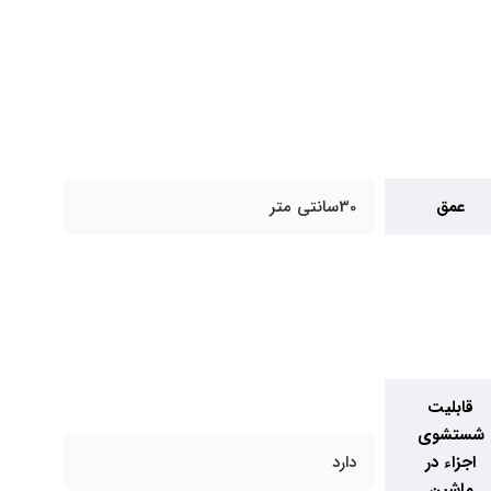
عمق
30سانتی متر
قابلیت
شستشوی
اجزاء در
دارد
ماشین