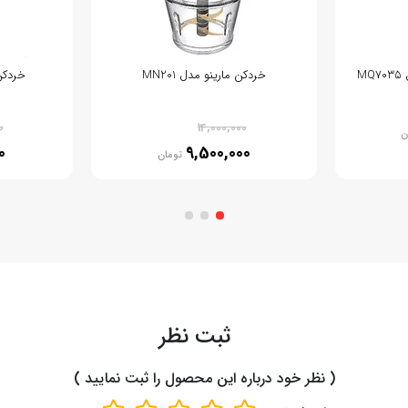
M
خردکن مارینو مدل MN201
خردکن م
% 32
0
14,000,000
ن
0
9,500,000
تومان
ثبت نظر
( نظر خود درباره این محصول را ثبت نمایید )