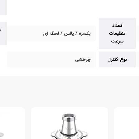
تعداد
ع
تنظیمات
یکسره / پالس / لحظه ای
سرعت
نوع کنترل
چرخشی