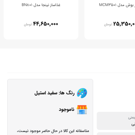
وش مدل MCM3501
غذاساز نینجا مدل BN801
44,650,000
25,350,0
تومان
تومان
رنگ ها: سفید استیل
ناموجود
منی
ی
متاسفانه این کالا در حال حاضر موجود نیست،