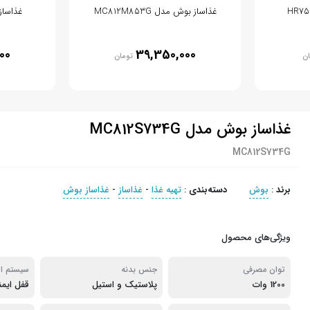
غذاساز بوش مدل MC812M853G
غذاساز ب
00
39,350,000
ان
تومان
غذاساز بوش مدل MC812S734G
MC812S734G
برند
:
بوش
دسته‌بندی
:
تهیه غذا
-
غذاساز
-
غذاساز بوش
ویژگی‌های محصول
توان مصرفی
جنس بدنه
سیستم ای
1200 وات
پلاستیک و استیل
قفل ایمن