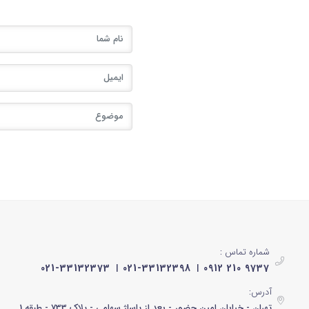
شماره تماس :
021-33132373
021-33132398
0912 210 9737
آدرس:
تهران - خیابان امین حضور - بعد از پاساژ سهامی - پلاک 733 - طبقه 1