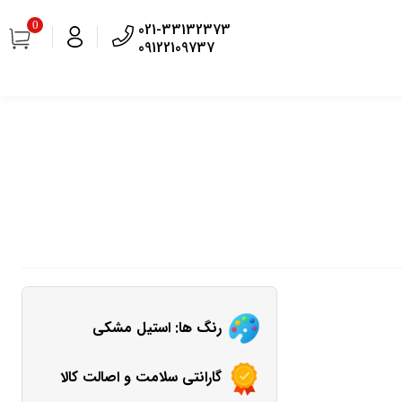
0
021-33132373
09122109737
رنگ ها: استیل مشکی
گارانتی سلامت و اصالت کالا