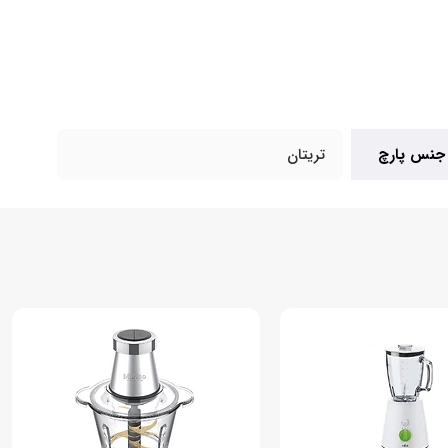
جنس پارچ
تریتان