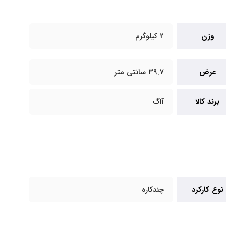
وزن
2 کیلوگرم
عرض
39.7 سانتی متر
برند کالا
آاگ
نوع کارکرد
چندکاره