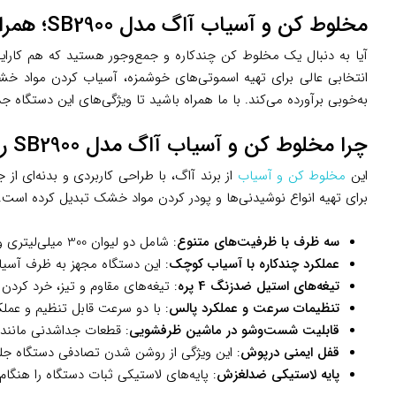
مخلوط کن و آسیاب آاگ مدل SB2900؛ همراهی کاربردی برای آشپزخانه‌های مدرن
آیا به دنبال یک مخلوط کن چندکاره و جمع‌وجور هستید که هم کارایی
انتخابی عالی برای تهیه اسموتی‌های خوشمزه، آسیاب کردن مواد خشک
به‌خوبی برآورده می‌کند. با ما همراه باشید تا ویژگی‌های این دستگاه ج
چرا مخلوط کن و آسیاب آاگ مدل SB2900 را انتخاب کنیم؟
این
مخلوط کن و آسیاب
برای تهیه انواع نوشیدنی‌ها و پودر کردن مواد خشک تبدیل کرده است. 
سه ظرف با ظرفیت‌های متنوع
: شامل دو لیوان 300 میلی‌لیتری و یک لیوان 600 میلی‌لیتری از جنس تریتان بدون BPA، مناسب برای تهیه اسموتی‌های تک‌نفره یا خانوادگی.
عملکرد چندکاره با آسیاب کوچک
: این دستگاه مجهز به ظرف آسیاب
تیغه‌های استیل ضدزنگ 4 پره
: تیغه‌های مقاوم و تیز، خرد کرد
تنظیمات سرعت و عملکرد پالس
: با دو سرعت قابل تنظیم و عملک
قابلیت شست‌وشو در ماشین ظرفشویی
: قطعات جداشدنی مانند ل
قفل ایمنی درپوش
: این ویژگی از روشن شدن تصادفی دستگاه جلوگ
پایه لاستیکی ضدلغزش
: پایه‌های لاستیکی ثبات دستگاه را هنگام