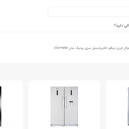
لی دارید؟
ال فریزر دوقلو الکترواستیل سری یونیک مدل ES23MW