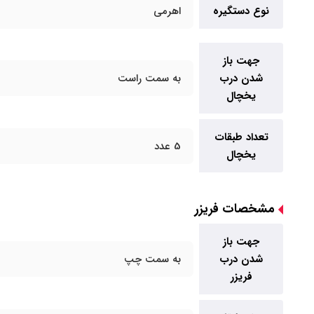
نوع دستگیره
اهرمی
جهت باز
شدن درب
به سمت راست
یخچال
تعداد طبقات
5 عدد
یخچال
مشخصات فریزر
جهت باز
شدن درب
به سمت چپ
فریزر