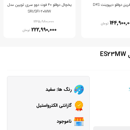
یزر دوقلو دیپوینت D4S
یخچال دوقلو 40 فوت دوو سری تویین مدل
SRI/SFI-20MW
% 6
235,980,000
144,900,0
تومان
222,990,000
تومان
E
رنگ ها: سفید
گارانتی الکترواستیل
ناموجود