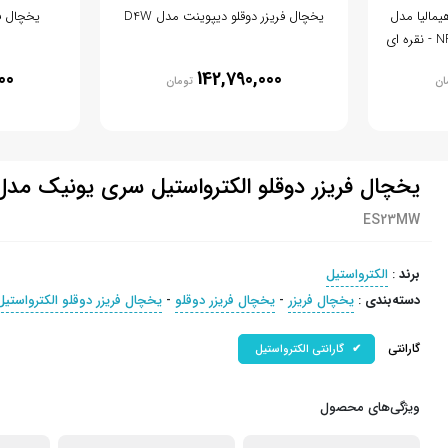
قلو 34 فوت هیمالیا مدل
یخچال فریزر دوقلو دیپوینت مدل D4W
یخچال فر
00
142,790,000
ان
تومان
یخچال فریزر دوقلو الکترواستیل سری یونیک مدل S23MW
ES23MW
برند
:
الکترواستیل
دسته‌بندی
:
یخچال فریزر
-
یخچال فریزر دوقلو
-
یخچال فریزر دوقلو الکترواستیل
گارانتی
گارانتی الکترواستیل
ویژگی‌های محصول