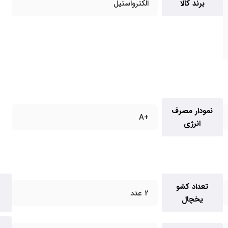
برند کالا
الکترواستیل
نمودار مصرف
+A
انرژی
تعداد کشو
2 عدد
یخچال