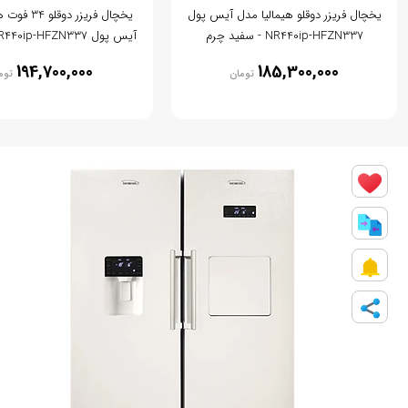
یخچال فریزر دوقلو هیمالیا مدل آیس پول
یخچال فریزر دو
NR440ip-HFZN337 - سفید چرم
آیس پول NR440ip-HFZN337 - نقره ای
194,700,000
185,300,000
تومان
توم