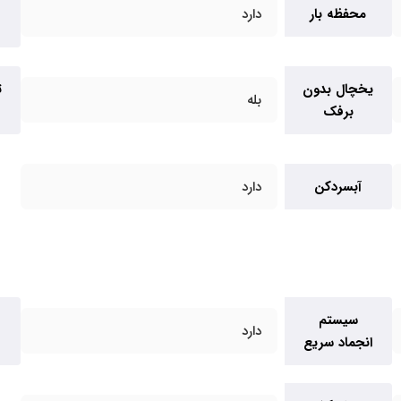
محفظه بار
دارد
یخچال بدون
ت
بله
برفک
آبسردکن
دارد
سیستم
دارد
انجماد سریع