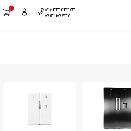
0
021-33132373
09122109737