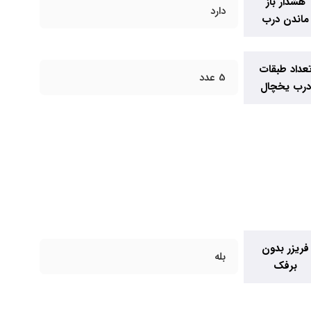
هشدار باز
دارد
ماندن درب
عداد طبقات
5 عدد
درب یخچال
فریزر بدون
بله
برفک