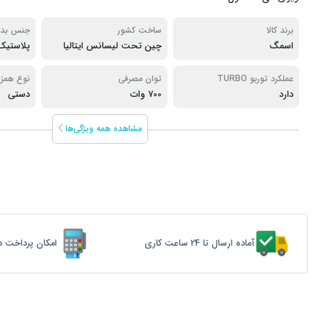
برند کالا
ساخت کشور
جنس بدن
اسمگ
چین تحت لیسانس ایتالیا
پلاستیک
عملکرد توربو TURBO
توان مصرفی
نوع همز
دارد
700 وات
دستی
مشاهده همه ویژگی‌ها
آماده ارسال تا 24 ساعت کاری
امکان پرداخت د