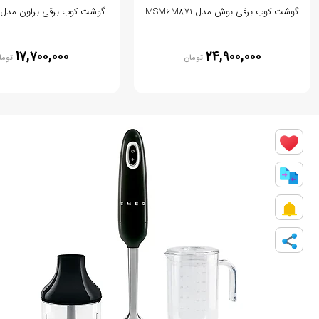
گوشت کوب برقی بوش مدل MSM6M871
گوشت کوب برقی براون مدل MQ7075X
17,700,000
24,900,000
تومان
توما