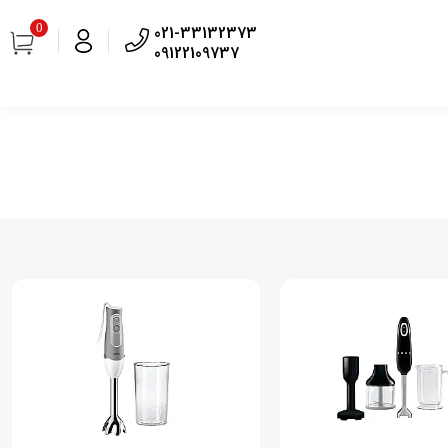
0
021-33132373
09122109737