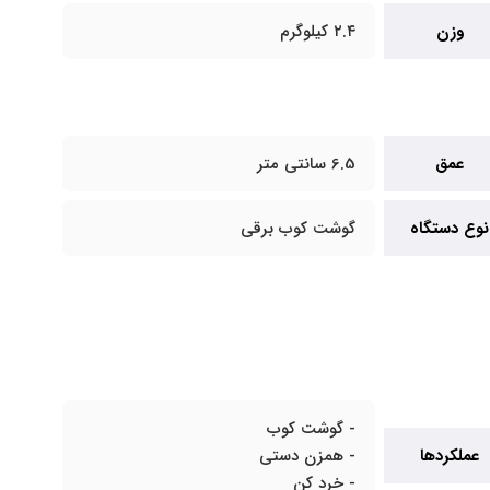
وزن
۲.۴ کیلوگرم
عمق
6.5 سانتی متر
نوع دستگاه
گوشت کوب برقی
- گوشت کوب
عملکردها
- همزن دستی
- خرد کن