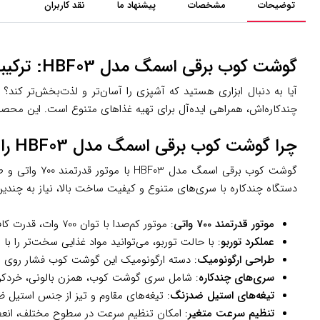
توضیحات
مشخصات
پیشنهاد ما
نقد کاربران
گوشت کوب برقی اسمگ مدل HBF03: ترکیبی از زیبایی و کارایی در آشپزخانه شما
آیا به دنبال ابزاری هستید که آشپزی را آسان‌تر و لذت‌بخش‌تر کند؟
چندکاره‌اش، همراهی ایده‌آل برای تهیه غذاهای متنوع است. این محصول ا
چرا گوشت کوب برقی اسمگ مدل HBF03 را انتخاب کنیم؟
گوشت کوب برق
دستگاه چندکاره با سری‌های متنوع و کیفیت ساخت بالا، نیاز به چندین 
موتور قدرتمند 700 واتی
: موتور کم‌صدا با توان 700 وات، قدرت کافی برای خرد کردن، پوره کردن و هم زدن انواع مواد غذایی از گوشت و سبزیجات تا میوه‌ها و آجیل را فراهم می‌کند.
عملکرد توربو
: با حالت توربو، می‌توانید مواد غذایی سخت‌تر را 
طراحی ارگونومیک
: دسته ارگونومیک این گوشت کوب فشار روی مچ 
سری‌های چندکاره
: شامل سری گوشت کوب، همزن بالونی، خردکن
تیغه‌های استیل ضدزنگ
: تیغه‌های مقاوم و تیز از جنس استیل ض
تنظیم سرعت متغیر
: امکان تنظیم سرعت در سطوح مختلف، انعطاف