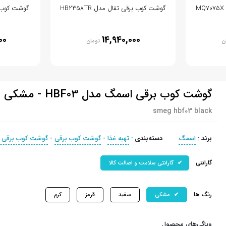
گوشت کوب برقی تفال مدل HB2358TR
00
14,940,000
ن
تومان
گوشت کوب برقی اسمگ مدل HBF03 - مشکی
smeg hbf03 black
برند
:
اسمگ
دسته‌بندی
:
تهیه غذا
-
گوشت کوب برقی
-
گوشت کوب برقی 
گارانتی
گارانتی سلامت و اصالت کالا
رنگ ها
مشکی
سفید
قرمز
کرم
ویژگی‌های محصول