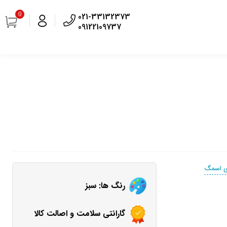
0
021-33132373
09122109737
ری اسمگ
رنگ ها: سبز
گارانتی سلامت و اصالت کالا