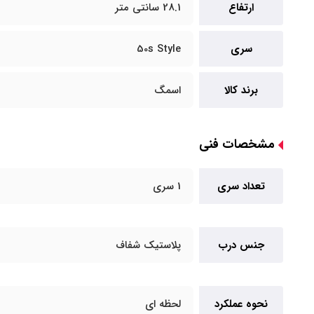
ارتفاع
28.1 سانتی متر
سری
50s Style
برند کالا
اسمگ
مشخصات فنی
تعداد سری
1 سری
جنس درب
پلاستیک شفاف
نحوه عملکرد
لحظه ای