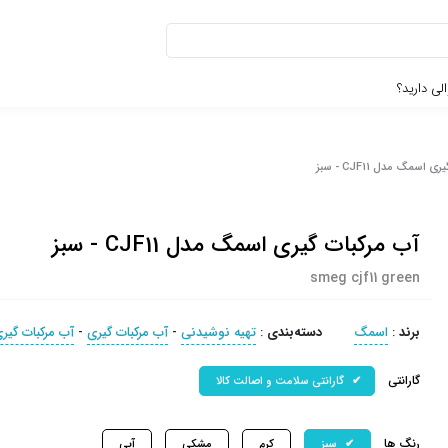
لی دارید؟
اسمگ مدل CJF11 - سبز
آب مرکبات گیری اسمگ مدل CJF11 - سبز
smeg cjf11 green
برند
:
اسمگ
دسته‌بندی
:
تهیه نوشیدنی
-
آب مرکبات گيری
-
آب مرکبات گی
گارانتی
گارانتی سلامت و اصالت کالا
رنگ ها
سبز
کرم
مشکی
آبی