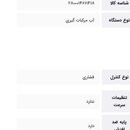
شناسه کالا
2800014611418
نوع دستگاه
آب مرکبات گیری
نوع کنترل
فشاری
تنظیمات
ندارد
سرعت
پایه ضد
دارد
لغزش