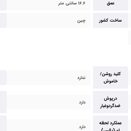
عمق
16.6 سانتی متر
ساخت کشور
چین
کلید روشن/
ندارد
خاموش
درپوش
دارد
ضدگردوغبار
عملکرد لحظه
دارد
ای(پالس)