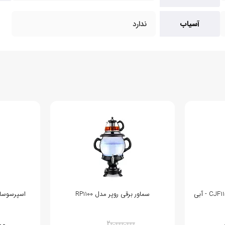
آسیاب
ندارد
سماور برقی روپر مدل RP1100
اسپرسوساز
% 21
20,000,000