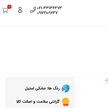
0
021-33132373
09122109737
رگ
رنگ ها: مشکی استیل
گارانتی سلامت و اصالت کالا