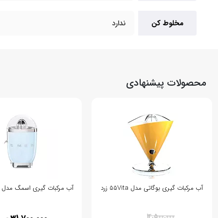
مخلوط کن
ندارد
محصولات پیشنهادی
آب مرکبات گیری بوگاتی مدل 55Vita زرد
آب مرکبات گیری اسمگ مدل CJF11 - آبی
% 29
14,500,000