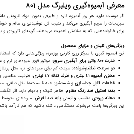
معرفی آبمیوه‌گیری ویلبرگ مدل 801
اگر دوست دارید هر روز آبمیوه تازه و طبیعی بدون مواد افزودنی دا
سبزیجات را سریع آبگیری می‌کند و نتیجه‌اش نوشیدنی‌ای سالم و خ
برای خانواده‌هایی که به سلامتی اهمیت می‌دهند، گزینه‌ای کاربردی و ب
ویژگی‌های کلیدی و مزایای محصول
این آبمیوه گیری با تمرکز روی کارایی روزمره، ویژگی‌هایی دارد که استفا
قدرت ۸۰۰ واتی برای آبگیری سریع
: موتور قوی میوه‌های نرم و
دو سرعت تنظیم‌شونده
: سرعت کم برای میوه‌های نرم مثل پرتقال
مخزن آبمیوه ۱.۱ لیتری و ظرف تفاله ۱.۷ لیتری
: ظرفیت مناسبی برای ۴-۵ لیوان آبمیوه دارد؛ بدون نیاز به خالی کردن مداوم، می‌توانید برای کل خانواده آبمیوه بگیرید و 
قطعات قابل جداسازی و شستشو
: همه قسمت‌ها مثل صافی، مخزن
بدنه استیل ضد زنگ مقاوم
: ظاهر شیک و بادوام دارد، اثر انگشت
دهانه ورودی مناسب و ایمنی پایه ضد لغزش
: میوه‌های متوسط ر
این ویژگی‌ها باعث می‌شوند دستگاهی داشته باشید که هم کارآمد باشد ه