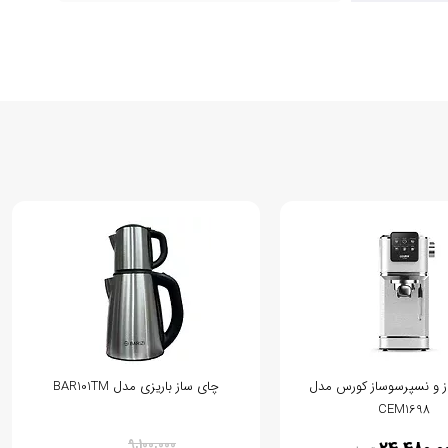
 و نسپرسوساز کورس مدل
چای ساز باریزی مدل BAR101TM
CEM1698
% 10
9,100,000