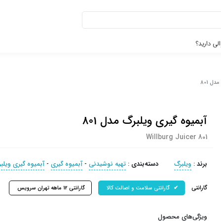
لی دارید؟
ل 801
آبمیوه گیری ویلبرگ مدل 801
Willburg Juicer 801
برند
:
ویلبرگ
دسته‌بندی
:
تهیه نوشیدنی
-
آبمیوه گیری
-
آبمیوه گیری ویلب
گارانتی
گارانتی سلامت و اصالت کالا
گارانتی 12 ماهه تهران سرویس
ویژگی‌های محصول