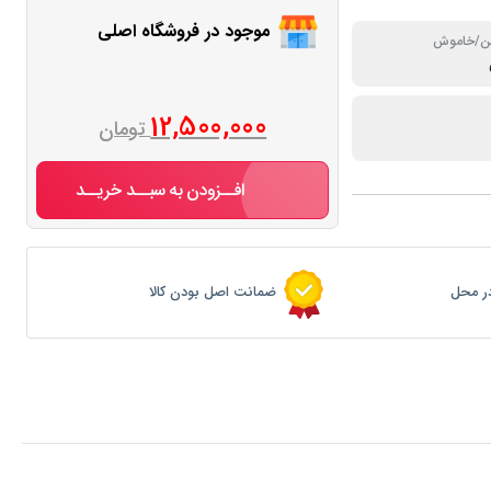
موجود در فروشگاه اصلی
شن/خاموش
12,500,000
تومان
افــزودن به سبــد خریــد
ر محل
ضمانت اصل بودن کالا