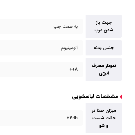
جهت باز
به سمت چپ
شدن درب
جنس بدنه
آلومینیوم
نمودار مصرف
A++
انرژی
مشخصات لباسشویی
میزان صدا در
حالت شست
54db
و شو