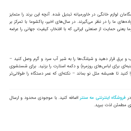
اسشویی نیمه‌اتوماتیک پا به عرصه گذاشت، حالا بعد از بیش از ۴۵ سال، به یکی از پیشگامان لوازم خانگی در خاورمیانه تبدیل شده. آنچه این برند را متمایز
‌های ما را در نظر می‌گیرند. در سال‌های اخیر، پاکشوما با تمرکز بر
ما یعنی حمایت از صنعتی ایرانی که با افتخار، کیفیت جهانی را عرضه
 و برق قرار دهید و شیلنگ‌ها را به شیر آب سرد و گرم وصل کنید –
س‌ها را تا حداکثر ۸ کیلو داخل دیگ بریزید، برنامه دلخواه را از نمایشگر LED انتخاب کنید (مثل پنبه‌ای برای لباس‌های روزمره) و دکمه استارت را بزنید. برای شستشوی
کار اجرا کنید تا همیشه مثل نو بماند – نکته‌ای که عمر دستگاه را طولانی‌تر
در
فروشگاه اینترنتی مه سنتر
اضافه کنید. با موجودی محدود و ارسال
ی مطمئن لذت ببرید.