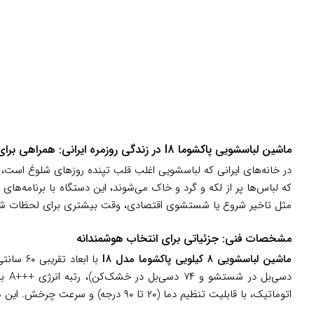
ماشین لباسشویی پاکشوما I8 در زندگی روزمره ایرانی: همراهی برای خانواده‌های پویا
در خانه‌های ایرانی که لباسشویی اغلب قلب تپنده روزهای شلوغ است،
که لباس‌ها پر از لکه و گرد و خاک می‌شوند، این دستگاه با برنامه‌ها
مثل تاخیر شروع یا شستشوی اقتصادی، وقت بیشتری برای لحظات شیرین
مشخصات فنی: جزئیاتی برای انتخاب هوشمندانه
ماشین لباسشویی ۸ کیلویی پاکشوما مدل I8
اتوماتیک، با قابلیت تنظیم دما (۲۰ تا ۹۰ درجه) و سرعت چرخش. این مدل ساخت ایران است و استانداردهای ملی کیفیت را پاس کرده، با وزن خالص ۶۲ کیلوگرم برای نصب آسان.