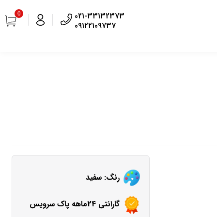
0
021-33132373
09122109737
رنگ: سفید
گارانتی 24ماهه پاک سرویس