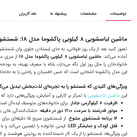
توضیحات
مشخصات
پیشنهاد ما
نقد کاربران
ماشین لباسشویی ۸ کیلویی پاکشوما مدل I8: شستشویی آرام و کارآمد برای روزهای پرمشغله
تصور کنید بعد از یک روز طولانی، به جای ایستادن جلوی وان شستشو، ف
آماده می‌کند.
ماشین لباسشویی ۸ کیلویی پاکشوما مدل I8
از سری محص
خانواده‌تان را مثل روز اول نگه می‌دارد، بلکه با مصرف بهینه، به بو
این مدل پاکشوما انتخابی است که حس اطمینان و راحتی را به خانه‌تان
ویژگی‌های کلیدی که شستشو را به تجربه‌ای لذت‌بخش تبدیل می‌کن
این
ماشین لباسشویی
با تمرکز بر کارایی و آسایش، ویژگی‌هایی دارد که 
ظرفیت ۸ کیلوگرمی جادار
: برای خانواده‌های متوسط، ایده‌آل اس
موتور قدرتمند با سرعت 1200 دور در دقیقه
: خشک‌کنندگی عالی بد
۱۶ برنامه شستشوی متنوع
: از شستشوی سریع ۱۵ دقیقه‌ای برای لباس‌های روزمره تا برنامه‌های ویژه برای لباس‌های ورزشی، بچه‌ها یا ملحفه‌ها، هر نیازی را پوشش می‌دهد.
قفل کودک و نمایشگر LED
: ایمنی خانواده را تضمین می‌کند و با
این ویژگی‌ها، شستشو را از یک کار خسته‌کننده به روتینی هوشمند و کم