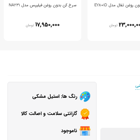
روغن تفال مدل EY801D
سرخ کن بدون روغن فیلیپس مدل NA231
17,950,000
23,000,0
تومان
تومان
شی
رنگ ها: استیل مشکی
گارانتی سلامت و اصالت کالا
ناموجود