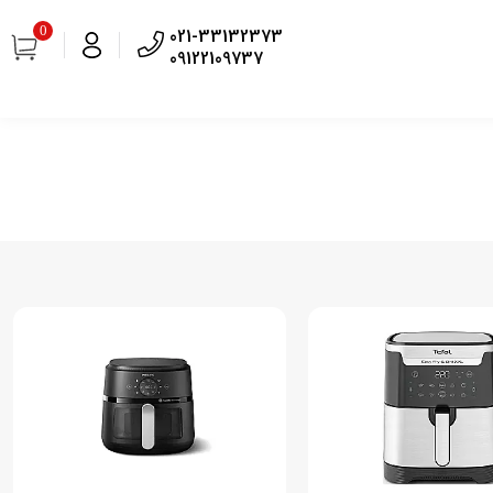
0
021-33132373
09122109737