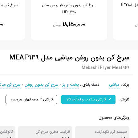
KF2
سرخ کن بدون روغن فیلیپس مدل
سرخ کن بدون 
HD9270
00
18,150,000
ن
تومان
سرخ کن بدون روغن مباشی مدل MEAF949
Mebashi Fryer Meaf949
برند
:
مباشی
دسته‌بندی
:
پخت و پز
-
سرخ کن بدون روغن
-
سرخ کن مبا
گارانتی
گارانتی سلامت و اصالت کالا
گارانتی 12 ماهه تهران سرویس
ویژگی‌های محصول
سیستم گرم نگهدارنده
ظرفیت مخزن سرخ کن
کانوکشن