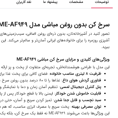
توضیحات
مشخصات
پیشنهاد ما
نقد کاربران
سرخ کن بدون روغن مباشی مدل ME-AF949
تصور کنید در آشپزخانه‌تان، بدون ذره‌ای روغن اضافی، سیب‌زمینی‌های
آشپزی روزمره را برای خانواده‌های ایرانی آسان‌تر و سالم‌تر می‌کند. 
ببرید.
ویژگی‌های کلیدی و مزایای سرخ کن مباشی ME-AF949
این مدل با طراحی هوشمندانه‌اش، تجربه‌ای متفاوت از پخت و پز ارائه م
ظرفیت ۸ لیتری مناسب خانواده
: فضای کافی برای پخت غذا برای ۴ تا ۶ نفر، ایده‌آل برای وعده‌های خانوادگی یا مهمانی‌های کوچک بدون نیاز به چند مرح
فناوری گردش هوای داغ
: غذاها را تا ۸۰ درصد بدون روغن سرخ می‌کند، که یعنی غذاهای ترد و کم‌کالری بدون نگرانی از چربی اضافی.
پنل کنترل دیجیتال لمسی
: تنظیم آسان زمان و دما با نمایشگر و
قابلیت خاموش شدن خودکار
: ایمنی بالا با قطع خودکار پس از 
سبد نچسب و قابل جدا شدن
: تمیز کردن سریع و آسان، حتی در
توان مصرفی بهینه
: پخت سریع با مصرف انرژی مناسب، که هم در 
این ویژگی‌ها باعث می‌شوند ME-AF949 نه فقط یک سرخ کن، بلکه یک همراه واقعی در آشپزخانه باشد.