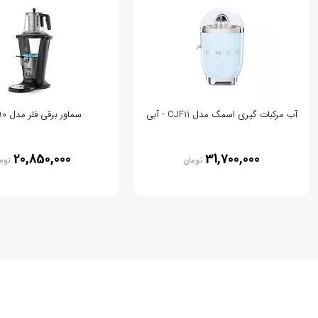
آب مرکبات گیری اسمگ مدل CJF11 - آبی
سماور برقی فلر مدل TS390
20,850,000
31,700,000
تومان
توم