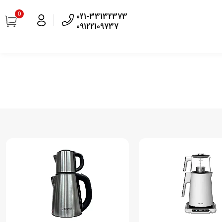
0
021-33132373
09122109737