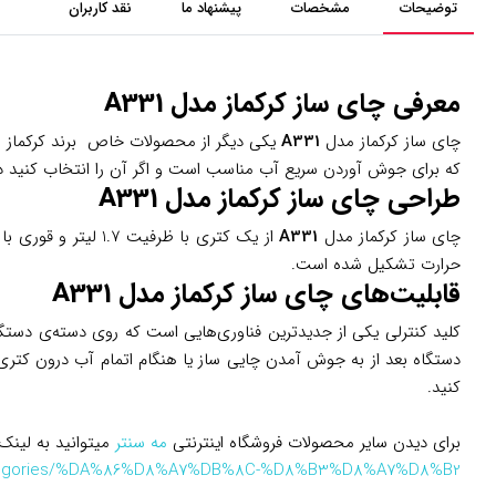
توضیحات
مشخصات
پیشنهاد ما
نقد کاربران
معرفی چای ساز کرکماز مدل
A331
چای ساز کرکماز مدل
A331
که برای جوش آوردن سریع آب مناسب است و اگر آن را انتخاب کنید د
طراحی چای ساز کرکماز مدل
A331
چای ساز کرکماز مدل
A331
حرارت تشکیل شده است.
قابلیت‌های چای ساز کرکماز مدل
A331
کلید کنترلی یکی از جدیدترین فناوری‌هایی است که روی دسته‌ی دستگ
دستگاه بعد از به جوش آمدن چایی ساز یا هنگام اتمام آب درون کتری م
کنید.
برای دیدن سایر محصولات فروشگاه اینترنتی
مه سنتر
میتوانید به لینک 
categories/%DA%86%D8%A7%DB%8C-%D8%B3%D8%A7%D8%B2