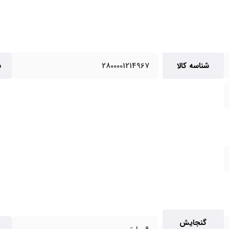
شناسه کالا
2800001214967
س
گنجایش