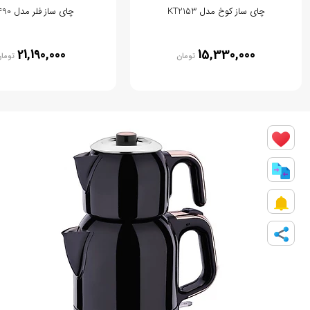
چای ساز کوخ مدل KT2153
چای ساز فلر مدل TS490
21,190,000
15,330,000
تومان
توما