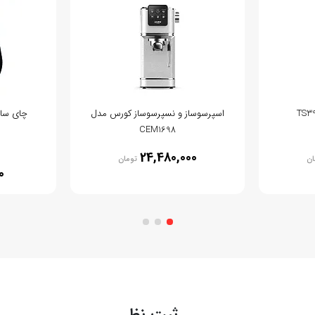
اسپرسوساز و نسپرسوساز کورس مدل
چای ساز با
CEM1698
24,480,000
ان
تومان
0