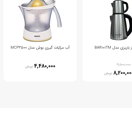
ریزی مدل BAR101TM
آب مرکبات گیری بوش مدل MCP3500
% 10
9,100,000
4,480,000
تومان
8,200,00
تومان