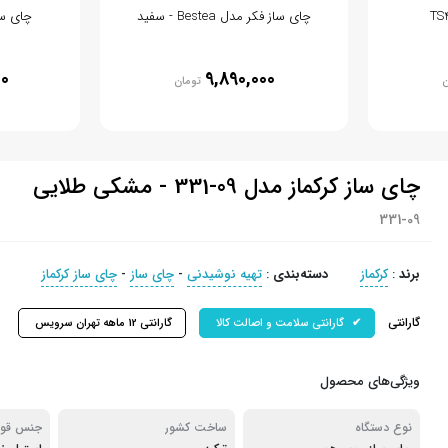
چای ساز فکر مدل Bestea - سفید
چای ساز 
00
9,890,000
ن
تومان
چای ساز کرکماز مدل 09-331 - مشکی طلایی
331-09
برند
:
کرکماز
دسته‌بندی
:
تهیه نوشیدنی
-
چای ساز
-
چای ساز کرکماز
گارانتی
گارانتی سلامت و اصالت کالا
گارانتی 12 ماهه تهران سرویس
ویژگی‌های محصول
نوع دستگاه
ساخت کشور
جنس قو