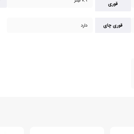
0.9 لیتر
قوری
قوری چای
دارد