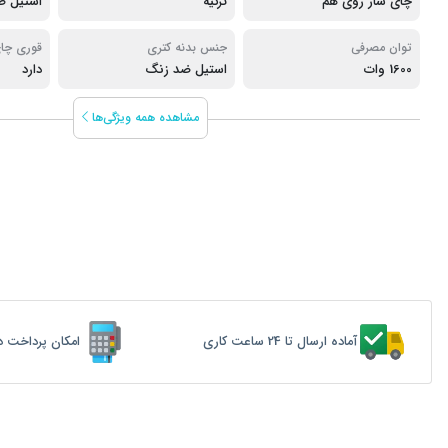
چای ساز روی هم
ترکیه
استیل ض
توان مصرفی
جنس بدنه کتری
قوری چا
1600 وات
استیل ضد زنگ
دارد
مشاهده همه ویژگی‌ها
آماده ارسال تا 24 ساعت کاری
امکان پرداخت د