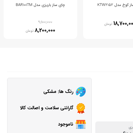
کوخ مدل KTW2152
چای ساز باریزی مدل BAR101TM
% 10
9,100,000
18,700,0
تومان
8,200,000
تومان
رنگ ها: مشکی
گارانتی سلامت و اصالت کالا
ناموجود
ری