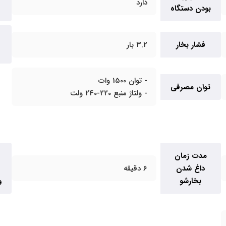
دارد
بودن دستگاه
فشار بخار
3.2 بار
- توان 1500 وات
توان مصرفی
- ولتاژ منبع 220-240 ولت
مدت زمان
داغ شدن
6 دقیقه
بخارشو
و