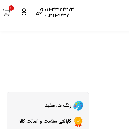
0
021-33132373
09122109737
رنگ ها: سفید
گارانتی سلامت و اصالت کالا