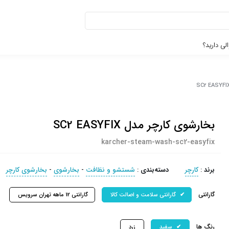
لی دارید؟
بخارشوی کارچر مدل SC2 EASYFIX
karcher-steam-wash-sc2-easyfix
برند
:
کارچر
دسته‌بندی
:
شستشو و نظافت
-
بخارشوی
-
بخارشوی کارچر
گارانتی
گارانتی سلامت و اصالت کالا
گارانتی 12 ماهه تهران سرویس
رنگ ها
سفید
زرد