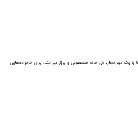
نیم، SC2 مثل یک دستیار همه‌فن‌حریف است. پنجشنبه‌ها با یک دور بخار، کل خانه ضدعفونی و برق می‌افتد. برای خانواده‌هایی