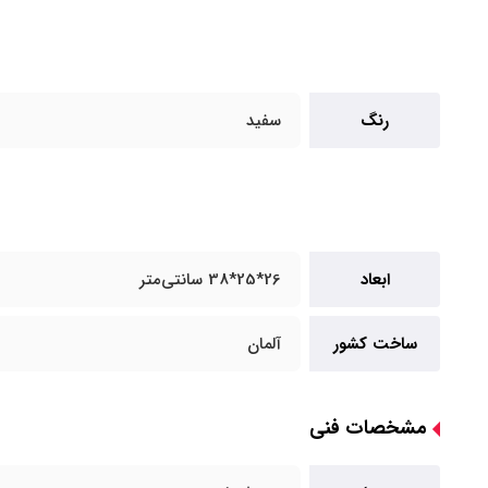
رنگ
سفید
ابعاد
26*25*38 سانتی‌متر
ساخت کشور
آلمان
مشخصات فنی