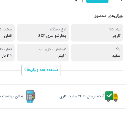
ویژگی‌های محصول
برند کالا
نوع دستگاه
ساخت کش
کارچر
بخارشو سری SC2
آلمان
رنگ
گنجایش مخزن آب
فشار بخار
سفید
1 لیتر
3.2 بار
مشاهده همه ویژگی‌ها
آماده ارسال تا 24 ساعت کاری
امکان پرداخت د