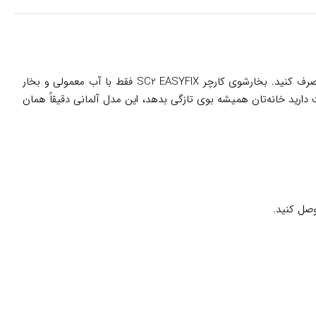
دیگر لازم نیست برای برق انداختن کف سرامیک، شستن پرده، تمیز کردن گاز یا حتی ضدعفونی کردن اسباب‌بازی بچه‌ها کلی شوینده شیمیایی مصرف کنید. بخارشوی کارچر SC2 EASYFIX فقط با آب معمولی و بخار
ط دوست دارید خانه‌تان همیشه بوی تازگی بدهد، این مدل آلمانی دقیقاً همان
صل کنید.