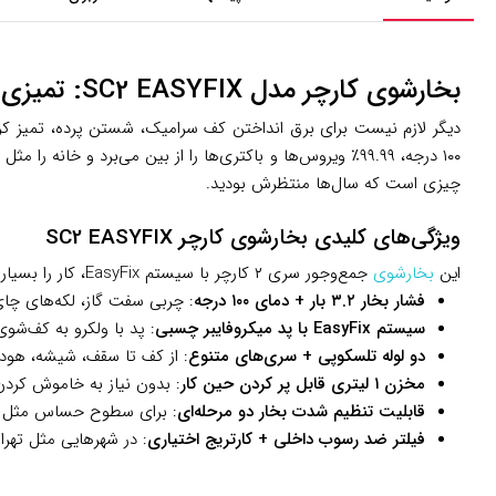
بخارشوی کارچر مدل SC2 EASYFIX: تمیزی عمیق و بدون مواد شیمیایی در خانه ایرانی
۱۰۰ درجه، ۹۹.۹۹٪ ویروس‌ها و باکتری‌ها را از بین می‌برد 
چیزی است که سال‌ها منتظرش بودید.
ویژگی‌های کلیدی بخارشوی کارچر SC2 EASYFIX
این
بخارشوی
جمع‌وجور سری ۲ کارچر با سیستم EasyFix، کار را بسیار راحت کرده:
فشار بخار ۳.۲ بار + دمای ۱۰۰ درجه
: چربی سفت گاز، لکه‌های چا
سیستم EasyFix با پد میکروفایبر چسبی
: پد با ولکرو به کف‌ش
دو لوله تلسکوپی + سری‌های متنوع
: از کف تا سقف، شیشه، هود
مخزن ۱ لیتری قابل پر کردن حین کار
: بدون نیاز به خاموش کردن،
قابلیت تنظیم شدت بخار دو مرحله‌ای
: برای سطوح حساس مثل پ
فیلتر ضد رسوب داخلی + کارتریج اختیاری
: در شهرهایی مثل تهرا