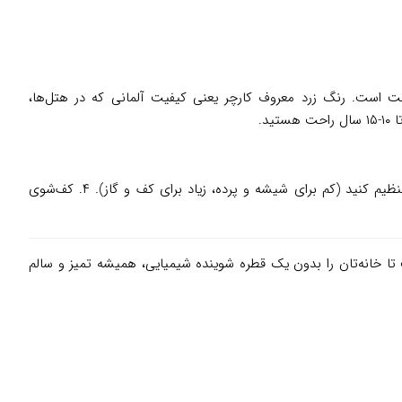
ترجت است. رنگ زرد معروف کارچر یعنی کیفیت آلمانی که در هتل‌ها،
د.
۱. مخزن را با آب ولرم پر کنید (تا خط حداکثر). ۲. دستگاه را روشن کنید؛ بعد از ۶.۵ دقیقه چراغ سبز می‌شود و آماده است. ۳. شدت بخار را تنظیم کنید (کم برای شیشه و پرده، زیاد برای کف و گاز). ۴. کف‌شوی
 خانه‌تان را بدون یک قطره شوینده شیمیایی، همیشه تمیز و سالم