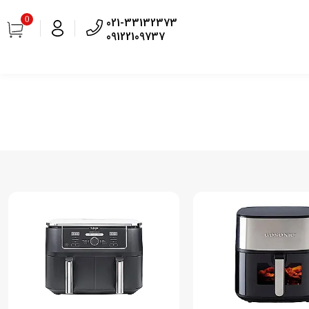
0
021-33132373
09122109737