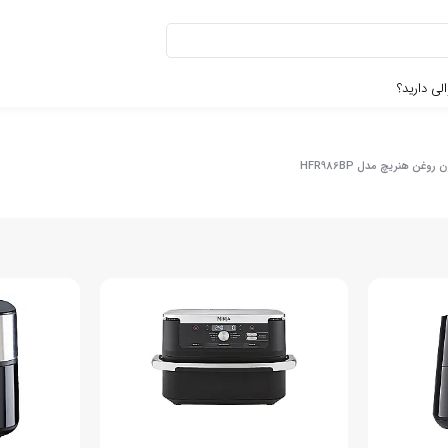
لی دارید؟
غن هنریچ مدل HFR986BP