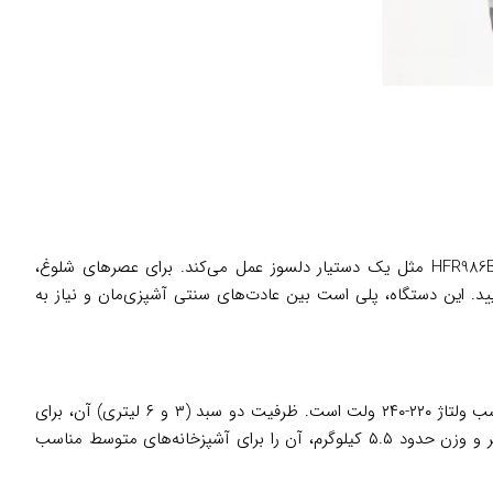
در خانه‌های ایرانی، جایی که غذاهای سرخ‌کرده مثل ناگت یا سیب‌زمینی جزء جدایی‌ناپذیر جمع‌های خانوادگی است، سرخ کن دوقلو هنریچ HFR986BP مثل یک دستیار دلسوز عمل می‌کند. برای عصرهای شلوغ،
ایید. این دستگاه، پلی است بین عادت‌های سنتی آشپزی‌مان و نیاز به
، گرمایش سریع و یکنواخت را در محدوده دمایی ۸۰-۲۰۰ درجه سانتی‌گراد فراهم می‌کند و مناسب ولتاژ ۲۲۰-۲۴۰ ولت است. ظرفیت دو سبد (۳ و ۶ لیتری) آن، برای
خانواده‌های ۴-۶ نفره ایده‌آل است و بدنه استیل ضدزنگ با پایه‌های ضدلغزش، ایمنی و دوام را تضمین می‌کند. ابعاد تقریبی ۳۵x۳۰x۳۵ سانتی‌متر و وزن حدود ۵.۵ کیلوگرم، آن را برای آشپزخانه‌های متوسط مناسب