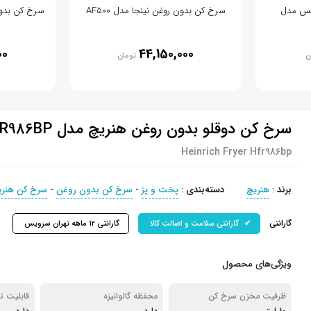
پس مدل
سرخ کن بدون روغن نینجا مدل AF500
00
44,150,000
ن
تومان
سرخ کن دوقلو بدون روغن هنریچ مدل HFR986BP
Heinrich Fryer Hfr986bp
برند
:
هنریچ
دسته‌بندی
:
پخت و پز
-
سرخ کن بدون روغن
-
سرخ کن هنری
گارانتی
گارانتی سلامت و اصالت کالا
گارانتی 12 ماهه تهران سرویس
ویژگی‌های محصول
ظرفیت مخزن سرخ کن
محفظه گالوانیزه
قابلیت ت
دو مخزن