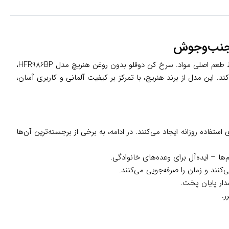
تصور کنید در آشپزخانه‌تان، بدون دود و بوی تند روغن، سیب‌زمینی‌های ترد و مرغ کبابی لذیذ آماده می‌کنید – همه این‌ها با کمترین چربی و حفظ طعم اصلی مواد. سرخ کن دوقلو بدون روغن هنریچ مدل HFR986BP،
 این مدل از برند هنریچ، با تمرکز بر کیفیت آلمانی و کاربری آسان،
ام، مزیت‌های عملی برای استفاده روزانه ایجاد می‌کنند. در ادامه، به برخی از برجسته‌ترین آن‌ها
– ایده‌آل برای وعده‌های خانوادگی.
دار پایان پخت.
ر.