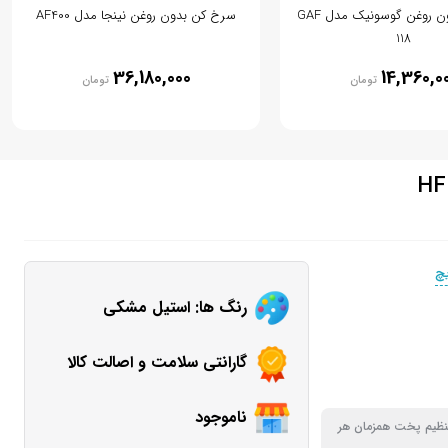
سرخ کن بدون روغن گوسونیک مدل GAF
سرخ کن بدون روغن نینجا مدل AF400
118
36,180,000
14,360,0
تومان
تومان
چ
رنگ ها: استیل مشکی
گارانتی سلامت و اصالت کالا
ناموجود
نظیم پخت همزمان هر