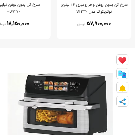
سرخ کن بدون روغن و فر رومیزی 24 لیتری
سرخ کن بدون روغن فیلی
نوتریکوک مدل ST330
HD9270
18,150,000
57,900,000
تومان
توما