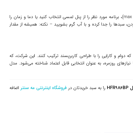
استفاده از سرخ کن هنریچ HFR986BP، آن‌قدر ساده است که در عرض چند دقیقه مسلط می‌شوید. ابتدا سبدها را با مواد پر کنید (حداکثر تا خط max)، برنامه مورد نظر را از پنل لمسی انتخاب کنید یا دما و زمان را
ن، سبدها را جدا کرده و با آب گرم بشویید – نکته: همیشه از مقدار
که دوام و کارایی را با طراحی کاربرپسند ترکیب کنند. این شرکت، که
اری با نیازهای روزمره، به عنوان انتخابی قابل اعتماد شناخته می‌شود. مدل
HF
را به سبد خریدتان در
فروشگاه اینترنتی مه سنتر
اضافه