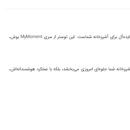
با طراحی شیک و عملکرد بی‌نقص، همراهی ایده‌آل برای آشپزخانه شماست. این توستر از سری MyMoment بوش،
نها به آشپزخانه شما جلوه‌ای امروزی می‌بخشد، بلکه با عملکرد هوشمندانه‌اش،