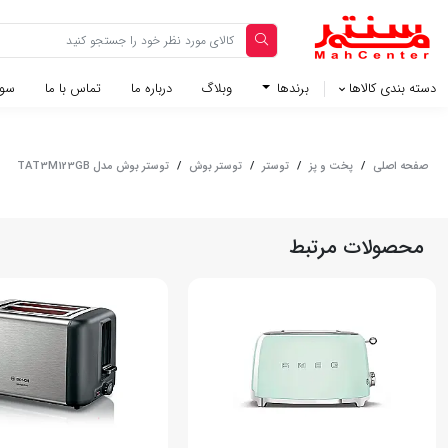
دسته بندی کالاها
برندها
وبلاگ‌
درباره ما
تماس با ما
سوا
صفحه اصلی
/
پخت و پز
/
توستر
/
توستر بوش
/
توستر بوش مدل TAT3M123GB
محصولات مرتبط