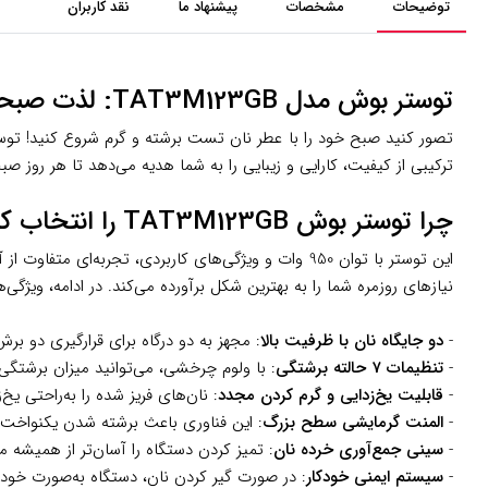
توضیحات
مشخصات
پیشنهاد ما
نقد کاربران
توستر بوش مدل TAT3M123GB: لذت صبحانه‌ای ترد و خوشمزه
تصور کنید صبح خود را با عطر نان تست برشته و گرم شروع کنید! ت
ترکیبی از کیفیت، کارایی و زیبایی را به شما هدیه می‌دهد تا هر روز صبح
چرا توستر بوش TAT3M123GB را انتخاب کنیم؟
این توستر با توان 950 وات و ویژگی‌های کاربردی، تجر
نیازهای روزمره شما را به بهترین شکل برآورده می‌کند. در ادامه، ویژگ
-
دو جایگاه نان با ظرفیت بالا
: مجهز به دو درگاه برای قرارگیری دو بر
-
تنظیمات 7 حالته برشتگی
: با ولوم چرخشی، می‌توانید میزان برشتگی ن
-
قابلیت یخ‌زدایی و گرم کردن مجدد
: نان‌های فریز شده را به‌راحتی ی
-
المنت گرمایشی سطح بزرگ
: این فناوری باعث برشته شدن یکنواخت ن
-
سینی جمع‌آوری خرده نان
: تمیز کردن دستگاه را آسان‌تر از همیشه می
-
سیستم ایمنی خودکار
: در صورت گیر کردن نان، دستگاه به‌صورت خود