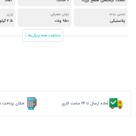
المنت گرمایشی سطح بزرگ
7 حالت
2عدد
جنس بدنه
توان مصرفی
وزن
پلاستیکی
950 وات
2.5 کیلوگرم
مشاهده همه ویژگی‌ها
آماده ارسال تا 24 ساعت کاری
امکان پرداخت د