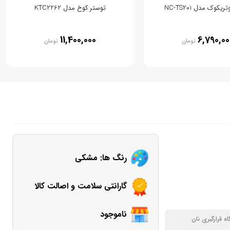
یکوک مدل ‎NC-TS201
توستر کوخ مدل KTC2262
11,400,000
6,790,00
تومان
تومان
رنگ ها: مشکی
گارانتی سلامت و اصالت کالا
ناموجود
اه قرارگیری نان