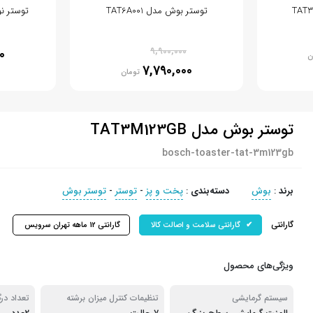
توستر بوش مدل TAT6A001
توستر نوتر
% 21
9,900,000
0
ن
7,790,000
تومان
توستر بوش مدل TAT3M123GB
bosch-toaster-tat-3m123gb
برند
:
بوش
دسته‌بندی
:
پخت و پز
-
توستر
-
توستر بوش
گارانتی
گارانتی سلامت و اصالت کالا
گارانتی 12 ماهه تهران سرویس
ویژگی‌های محصول
سیستم گرمایشی
تنظیمات کنترل میزان برشته
تعداد درگ
شدن نان