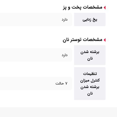
مشخصات پخت و پز
یخ زدایی
دارد
مشخصات توستر نان
برشته شدن
دارد
نان
تنظیمات
کنترل میزان
7 حالت
برشته شدن
نان