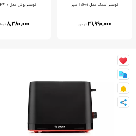
توستر اسمگ مدل TSF01 سبز
توستر بوش مدل TAT3P420
8,380,000
31,990,000
تومان
توما