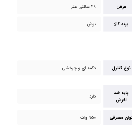
عرض
29 سانتی متر
برند کالا
بوش
نوع کنترل
دکمه ای و چرخشی
پایه ضد
دارد
لغزش
وان مصرفی
950 وات