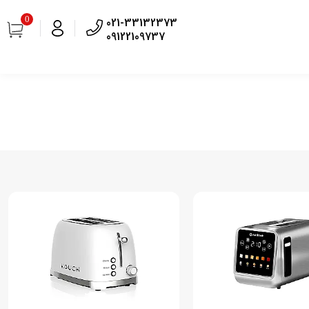
0
021-33132373
09122109737