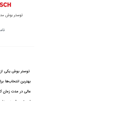
بژ
توستر بوش مدل 3M123GB
قرمز
سفید سبز
نام
شرابی
سفید صدفی
طوسی
توستر بوش یکی از ب
نارنجی
بهترین انتخاب‌ها بر
عالی در مدت زمان کو
طلایی
توستر بوش در مدل‌ها
دودی
راهنمای خرید
بنفش
در هنگام خرید توست