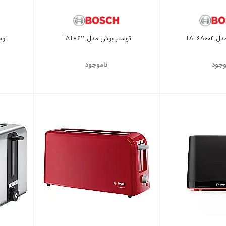
TAT6A
توستر بوش مدل TAT8611
توست
وجود
ناموجود