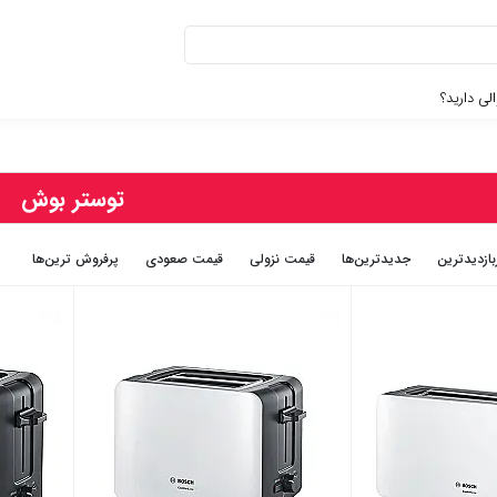
لی دارید؟
توستر بوش
بازديدترين
جديدترين‌ها
قيمت نزولی
قيمت صعودی
پرفروش ترین‌ها