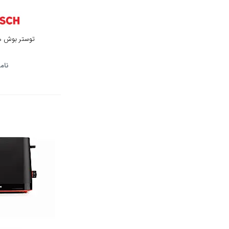
قهوه ای
قهوه ای تیره
توستر بوش مدل 004
مشکی آبی
نام
یاسی
زرشکی
كروم
لیمویی
شیری
رز گلد
مشکی مات