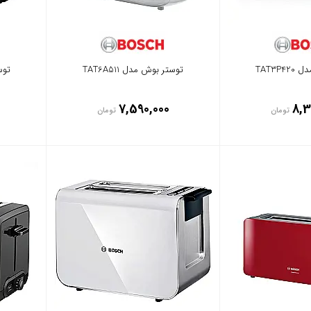
TAT3P
توستر بوش مدل TAT6A511
توست
7,590,000
8,3
تومان
تومان