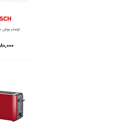
مشکی براق
نوک مدادی
مشکی رزگلد
توستر بوش مدل 420
سیلور
80,000
مشکی نقره ای
سفید و آبی
مشکی پنل سفید
سبز آبی
خاکستری
کرم