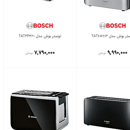
ر بوش مدل TAT6A913
توستر بوش مدل TAT3P421
7,790,000
9,990,000
تومان
تومان