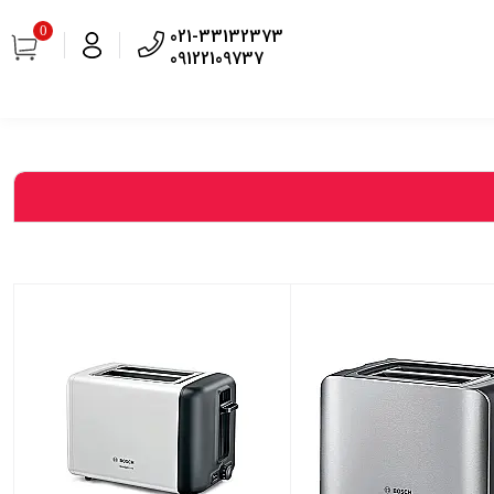
0
021-33132373
09122109737