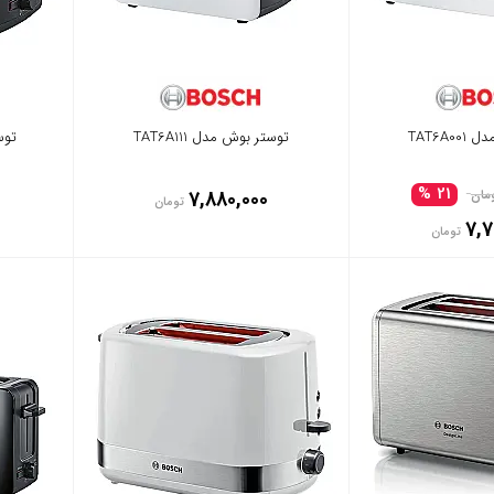
TAT6A0
توستر بوش مدل TAT6A111
توست
21 %
7,880,000
مان
تومان
7,7
تومان