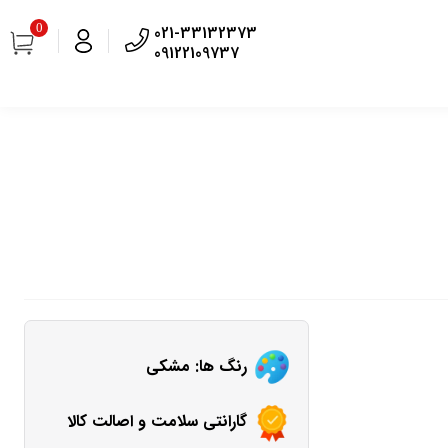
0
021-33132373
09122109737
رنگ ها: مشکی
گارانتی سلامت و اصالت کالا