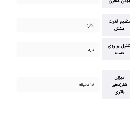
ودن مخزن
نظیم قدرت
ندارد
مکش
نترل بر روی
دارد
دسته
میزان
شارژدهی
18 دقیقه
باتری