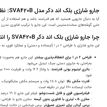
جارو شارژی بلک اند دکر مدل SVA420B: نظافتی آسان و سریع برای خانه شما
آیا به دنبال جارویی هستید که هم قدرتمند باشد و هم استفاده از آن
حتی گوشه‌های سخت‌دسترس است. این جارو با ترکیب فناوری مدرن و ا
چرا جارو شارژی بلک اند دکر SVA420B را انتخاب کنیم؟
این جارو شارژی با طراحی 2 در 1 (ایستاده و دستی) و عملکرد قوی، به شما کمک می‌کند تا در کمترین زمان، خانه‌ای تمیز و مرتب داشته باشید. در ادامه، ویژگی‌های کلیدی این محصول را بررسی می‌کنیم:
طراحی 2 در 1 برای انعطاف‌پذیری بیشتر
: این جارو هم به‌صورت ا
به‌راحتی به جاروی دستی سبک تبدیل می‌شود.
-
باتری لیتیوم یونی قدرتمند
شود.
-
قدرت مکش بالا
حالت ایستاده 660 لیتر در دقیقه است.
-
فیلتراسیون قوی و قابل شست‌وشو
: فیلتر این جارو تا 99 درصد ذرات گردوغبار را جذب می‌کند و به دلیل قابلیت شست‌وشو، نگهداری آن بسیار آسان است.
-
مخزن 0.5 لیتری با فناوری بدون کیسه
: مخزن جارو با طراحی س
-
برس گردان برای تمیزی عمیق‌تر
: برس چرخشی در حالت ایستاده