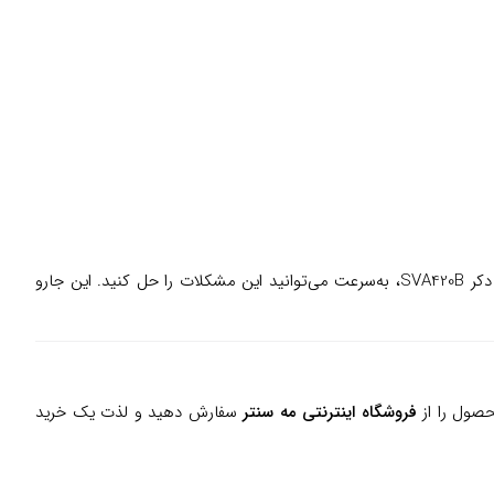
تصور کنید هنگام صرف صبحانه، مقداری شکر روی زمین می‌ریزد یا موهای حیوان خانگی‌تان روی مبل پخش شده است. با جارو شارژی بلک اند دکر SVA420B، به‌سرعت می‌توانید این مشکلات را حل کنید. این جارو
فروشگاه اینترنتی مه سنتر
سفارش دهید و لذت یک خرید