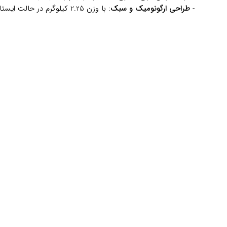
-
طراحی ارگونومیک و سبک
: با وزن 2.25 کیلوگرم در حالت ایستاده و 980 گرم در حالت دستی، استفاده از این جارو حتی در طولانی‌مدت راحت و بدون خستگی است.