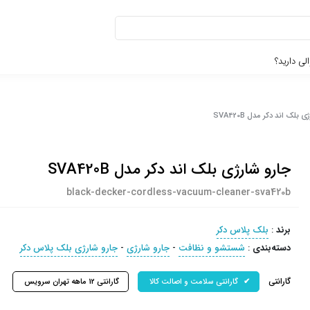
لی دارید؟
بلک اند دکر مدل SVA420B
جارو شارژی بلک اند دکر مدل SVA420B
black-decker-cordless-vacuum-cleaner-sva420b
برند
:
بلک پلاس دکر
دسته‌بندی
:
شستشو و نظافت
-
جارو شارژی
-
جارو شارژی بلک پلاس دکر
گارانتی
گارانتی سلامت و اصالت کالا
گارانتی 12 ماهه تهران سرویس