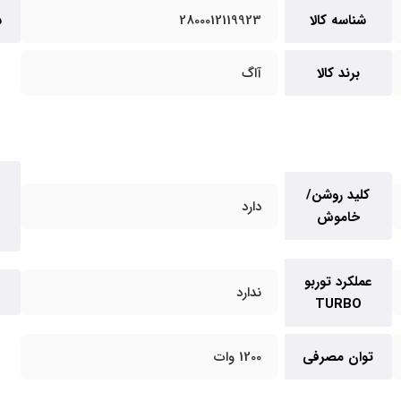
شناسه کالا
2800012119923
س
برند کالا
آاگ
کلید روشن/
دارد
خاموش
عملکرد توربو
ندارد
TURBO
توان مصرفی
1200 وات