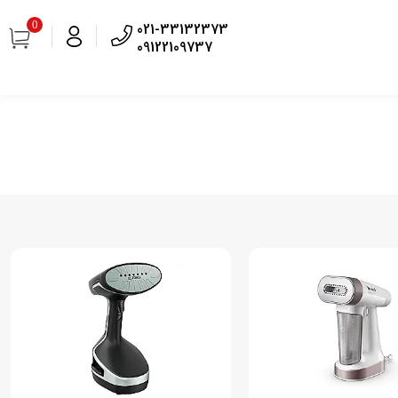
0
021-33132373
09122109737