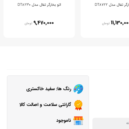
گر تفال مدل DT8722
اتو بخارگر تفال مدل DT8230
9,470,000
11,130,00
تومان
تومان
رنگ ها: سفید خاکستری
گارانتی سلامت و اصالت کالا
ناموجود
ه