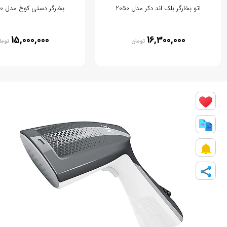
اتو بخارگر بلک اند دکر مدل 2050
بخارگر دستی کوخ مدل KSI2070
15,000,000
16,300,000
تومان
توما