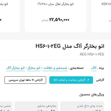
اتو بخارگر تفال مدل IT8480
اتو بخار
0
22,590,000
ن
تومان
اتو بخارگر آاگ مدل HS6-1-2EG
AEG HS6-1-2EG
برند
:
آاگ
دسته‌بندی
:
شستشو و نظافت
-
اتو بخارگر
-
اتو بخارگر آاگ
گارانتی
گارانتی سلامت و اصالت کالا
گارانتی 12 ماهه تهران سرویس
ویژگی‌های محصول
مدت زمان داغ شدن
بخاردهی مداوم
جنس بدن