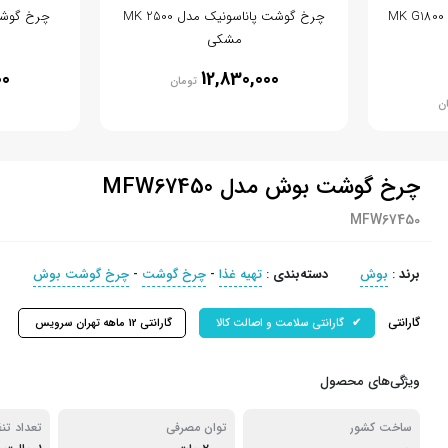
چرخ گوشت پاناسونیک مدل MK 2500
چرخ گوشت ب
مشکی
00
12,830,000
تومان
ن
چرخ گوشت بوش مدل MFW67450
MFW67450
برند
:
بوش
دسته‌بندی
:
تهیه غذا
-
چرخ گوشت
-
چرخ گوشت بوش
گارانتی
گارانتی سلامت و اصالت کالا
گارانتی 12 ماهه تهران سرویس
ویژگی‌های محصول
ساخت کشور
توان مصرفی
تعداد تن