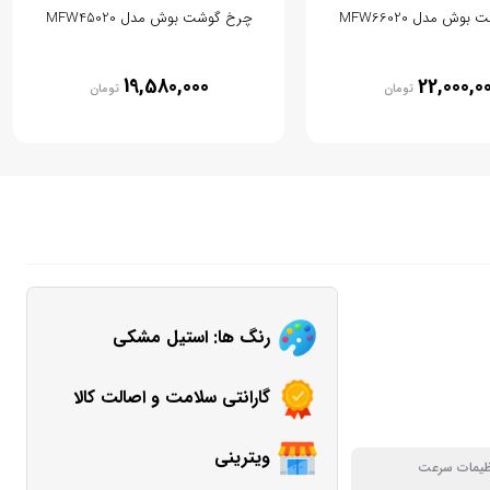
وش مدل MFW66020
چرخ گوشت بوش مدل MFW45020
19,580,000
22,000,0
تومان
تومان
رنگ ها: استیل مشکی
گارانتی سلامت و اصالت کالا
ویترینی
ظیمات سرعت