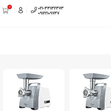
0
021-33132373
09122109737