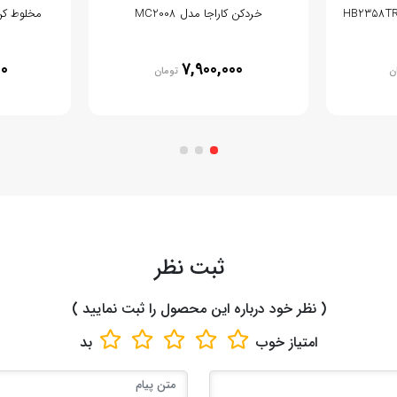
خردکن کاراجا مدل MC2008
مخلوط کن بو
00
7,900,000
ن
تومان
ثبت نظر
( نظر خود درباره این محصول را ثبت نمایید )
امتیاز
خوب
بد