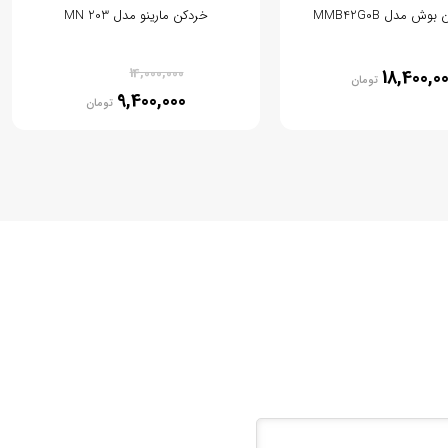
ش مدل MMB42G0B
خردکن مارینو مدل MN 203
% 33
14,000,000
18,400,0
تومان
9,400,000
تومان