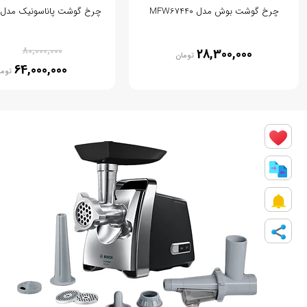
چرخ گوشت بوش مدل MFW67440
چرخ گوشت پاناسونیک مدل MK G1800
% 20
80,000,000
28,300,000
تومان
64,000,000
توما