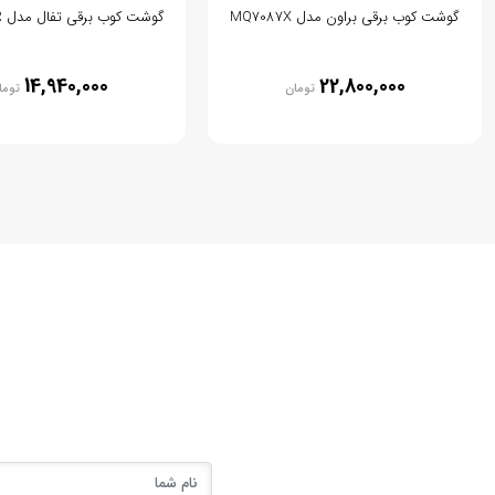
گوشت کوب برقی براون مدل MQ7087X
گوشت کوب برقی تفال مدل HB2358TR
14,940,000
22,800,000
تومان
توما