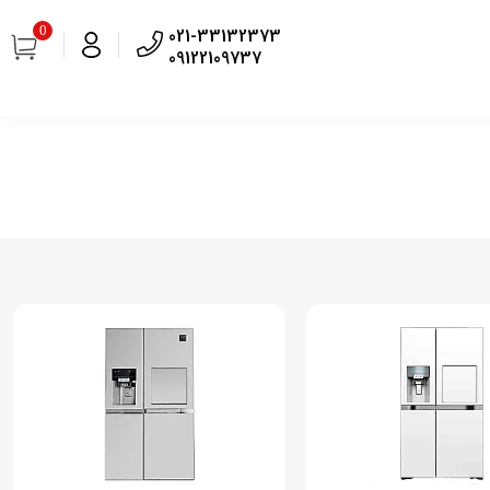
0
021-33132373
09122109737