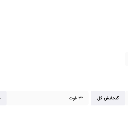
گنجایش کل
32 فوت
ن