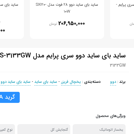
وت دوو سری پرایم -
ساید بای ساید دوو 28 فوت مدل SXI20-
10W
0
206,950,000
ان
تومان
000
ساید بای ساید دوو سری پرایم مدل D2S-3133GW
3133GW
برند
:
دوو
دسته‌بندی
:
یخچال فریزر
-
ساید بای ساید
-
ساید بای ساید دوو
گرید A
ویژگی‌های محصول
یخساز اتوماتیک
گنجایش کل
نوع کمپر