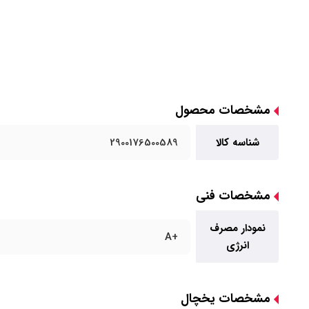
مشخصات محصول
شناسه کالا
2900176500589
مشخصات فنی
نمودار مصرف
+A
انرژی
مشخصات یخچال