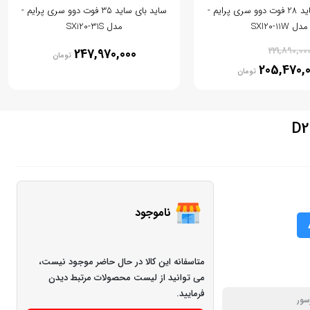
ساید بای ساید 28 فوت دوو سری پرایم -
ساید بای ساید 35 فوت دوو سری پرایم -
مدل SXI20-11W
مدل SXi20-31S
% 7
221,890,00
247,970,000
تومان
205,470,
تومان
ناموجود
متاسفانه این کالا در حال حاضر موجود نیست،
می توانید از لیست محصولات مرتبط دیدن
فرمایید.
سور