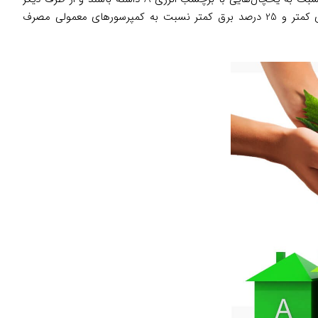
وجود کمپرسور اینورتر دیجیتال به بهینه شدن مصرف کمک شایانی کرده است. یخچال‌هایی که کمپرسور اینورتر دیجیتال دارند، 23 درصد انرژی کمتر و 25 درصد برق کمتر نسبت به کمپرسورهای معمولی مصرف