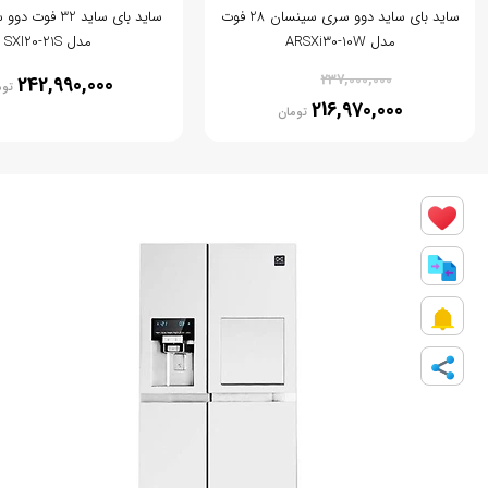
ساید بای ساید دوو سری سینسان 28 فوت
ساید بای ساید 32 ف
مدل ARSXi30-10W
مدل SXI20-21S
% 8
237,000,000
242,990,000
توم
216,970,000
تومان