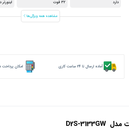
دارد
32 فوت
اینورتر 
مشاهده همه ویژگی‌ها
آماده ارسال تا 24 ساعت کاری
امکان پرداخت د
D2S-3133GW