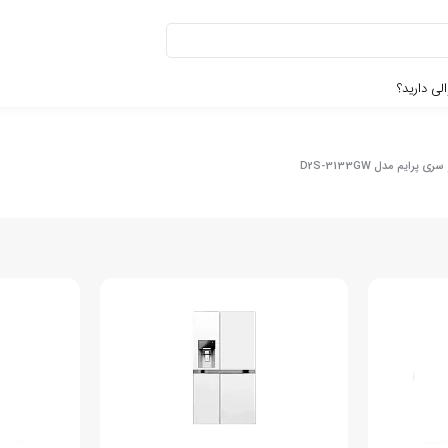
لی دارید؟
رایم مدل D2S-3133GW