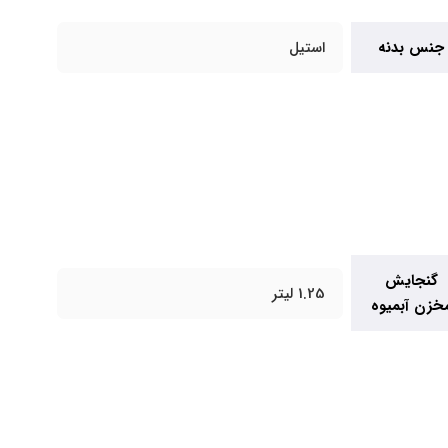
جنس بدنه
استیل
گنجایش
1.25 لیتر
خزن آبمیوه