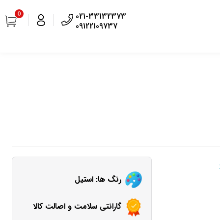
0
021-33132373
09122109737
رنگ ها: استیل
گارانتی سلامت و اصالت کالا