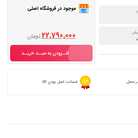
موجود در فروشگاه اصلی
د
رفی
22,790,000
تومان
افــزودن به سبــد خریــد
ر محل
ضمانت اصل بودن کالا