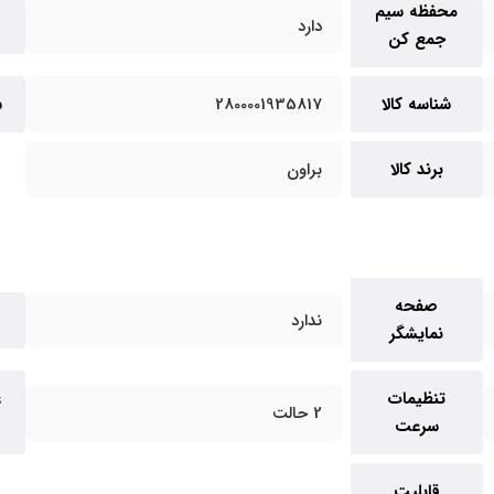
محفظه سیم
دارد
جمع کن
شناسه کالا
2800001935817
س
برند کالا
براون
صفحه
ندارد
نمایشگر
تنظیمات
ع
2 حالت
سرعت
قابلیت