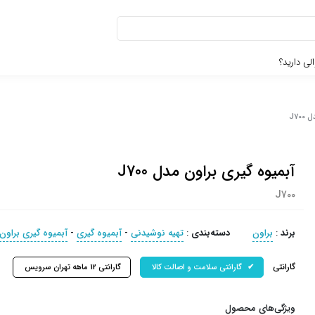
لی دارید؟
J70
آبمیوه گیری براون مدل J700
J700
برند
:
براون
دسته‌بندی
:
تهیه نوشیدنی
-
آبمیوه گیری
-
آبمیوه گیری براون
گارانتی
گارانتی سلامت و اصالت کالا
گارانتی 12 ماهه تهران سرویس
ویژگی‌های محصول