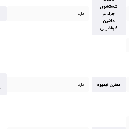
شستشوی
اجزاء در
دارد
ماشین
ظرفشویی
مخزن آبمیوه
دارد
م