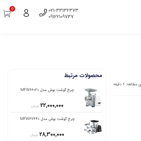
0
021-33132373
09122109737
محصولات مرتبط
العه: 6 دقیقه
چرخ گوشت بوش مدل MFW66020
22,000,000
تومان
چرخ گوشت بوش مدل MFW67440
28,300,000
تومان