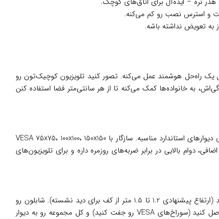
در نره – ایده‌آل برای اتاق‌های کوچک.
ز به تعویض نداشته باشه.
یک راه‌حل هوشمند عمل می‌کنه. تصور کنید تلویزیون کوچیک‌تون رو
ی‌اش، به خانواده‌ها کمک می‌کنه تا از هر سانتی‌متر فضا استفاده کنن
با جنس آهن ST37، تحمل وزن 15 تا 25 کیلوگرم و ابعاد جمع‌وجور (عرض 25 سانتی‌متر، ارتفاع 15 سانتی‌متر) برای دیوارهای استاندارد مناسبه. سازگار با VESA 75x75، 100x100، 150x150
فی، دوام بالایی در برابر ضربه‌های روزمره داره و برای تلویزیون‌های
واقعاً آسونه و بدون نیاز به متخصص ممکنه. ابتدا محل دیوار رو با تراز اندازه بگیرید (ارتفاع پیشنهادی 1.2 تا 1.5 متر از کف برای دید نشسته). شابلون رو
روی دیوار بذارید و با دریل، 4 سوراخ ایجاد کنید. رول‌پلاک‌ها رو وارد کنید و صفحه ثابت رو با پیچ محکم ببندید. تلویزیون رو به پلیت متحرک وصل کنید (سوراخ‌های VESA رو جفت کنید) و کل مجموعه رو به دیوار