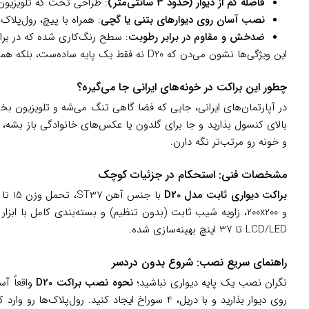
فاصله کم از دیوار (حدود 3 سانتی‌متر)
: طراحی تخت که تلویزیون 
نصب آسان روی دیوارهای بتنی یا گچی
: همراه با پیچ، رول‌پلاک و شابلون دقیق،
ضدخش و مقاوم در برابر رطوبت
: سطح رنگ‌کاری شده که در برابر
این ویژگی‌ها نشون می‌دن که D20 نه فقط یک پایه ساده‌ست، بلکه همراهی قابل اعتماد برای تلویزیون‌های روزمره‌تونه.
چطور این براکت در خونه‌های ایرانی جا می‌گیره؟
در آپارتمان‌های ایرانی، جایی که فضا گاهی تنگ می‌شه و تلویزیون بخ
بالای کنسول بذارید و جا برای گلدون یا عکس‌های خانوادگی باز بشه، یا
و خونه رو مرتب‌تر نگه دارن.
مشخصات فنی: استحکام در جزئیات کوچک
براکت دیواری ثابت مدل D20
و 200x200، زاویه شیب ثابت (بدون تنظیم) و بسته‌بندی کامل ب
LCD/LED تا 37 اینچ بهینه‌سازی شده.
راهنمای سریع نصب: شروع بدون دردسر
نگران نصب یک پایه دیواری نباشید؛
نحوه نصب براکت D20