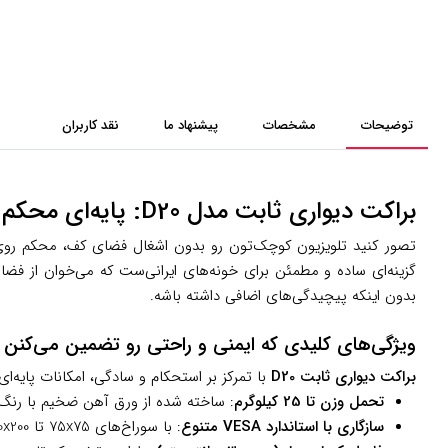
توضیحات
مشخصات
پیشنهاد ما
نقد کاربران
براکت دیواری ثابت مدل D20: پایه‌ای محکم برای تلویزیون‌های کوچک تا متوسط
تصور کنید تلویزیون کوچک‌تون رو بدون اشغال فضای کف، محکم روی دی
گزینه‌ای ساده و مطمئن برای خونه‌های ایرانی‌ست که می‌خوان از فضا ب
بدون اینکه پیچیدگی‌های اضافی داشته باشه.
ویژگی‌های کلیدی که ایمنی و راحتی رو تضمین می‌کنن
براکت دیواری ثابت D20
با تمرکز بر استحکام و سادگی، امکانات پایه‌ای
تحمل وزن تا 25 کیلوگرم
: ساخته شده از ورق آهن ضخیم با رنگ الکترواستاتیک مشکی مات، که حتی تلویز
سازگاری با استاندارد VESA متنوع
: با سوراخ‌های 75x75 تا 200x200 میلی‌متر، به راحتی با برندهای محبوب مثل ال‌جی، سامسونگ یا سونی جفت می‌شه و نصب رو بدون نیاز به آداپتور اضافی ممکن می‌کنه.