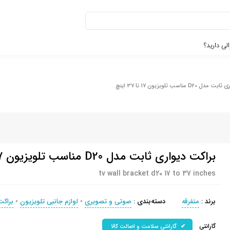
لی دارید؟
D مناسب تلویزیون 17 تا 37 اینچ
براکت دیواری ثابت مدل D20 مناسب تلویزیون 17 تا 37 اینچ
tv wall bracket d20 17 to 37 inches
برند
:
متفرقه
دسته‌بندی
:
صوتی و تصويری
-
لوازم جانبی تلویزیون
-
براکت
گارانتی
گارانتی سلامت و اصالت کالا