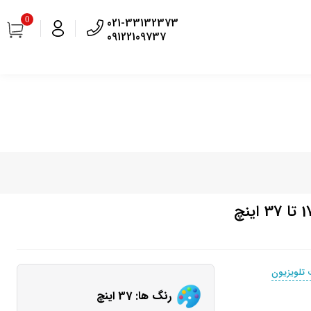
0
021-33132373
09122109737
 تلویزیون
رنگ ها: 37 اینچ