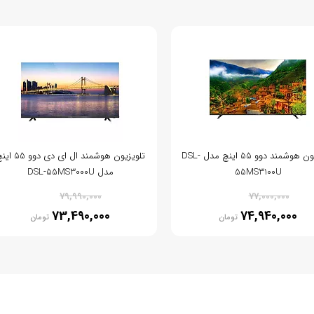
تلویزیون هوشمند دوو 55 اینچ مدل DSL-
تلویزیون هوشمند ال ای دی دو
55MS3100U
مدل DSL-55MS3000U
% 8
% 3
79,990,000
77,000,000
73,490,000
74,940,000
تومان
تومان