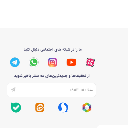
 شده و برندها با تمرکز بر مواد مقاوم و طراحی‌های ارگونومیک، گزینه‌های متنوعی ارائه داده‌اند. اگر به
رای شماست. ما در مه سنتر، با تمرکز بر برندهای معتبر و مدل‌های به‌روز، تنوعی
داشته باشید. از براکت‌های ثابت اقتصادی برای نصب ساده تا مدل‌های فول موشن
ات این لوازم جانبی آشنا شوید و ببینید چرا براکت تلویزیون می‌تواند کلید حل
ما را در شبکه های اجتماعی دنبال کنید
ند که بسیاری با آن روبرو می‌شوند. براکت تلویزیون نه تنها امنیت را تضمین
از تخفیف‌ها و جدیدترین‌های مَه سنتر باخبر شوید:
د سرافراز، سون و ایکس ویژن، خریدی مطمئن را ممکن می‌سازد. مثلاً اگر تلویزیون
 مدل W3 با تحمل وزن ۵۰ کیلوگرم و قابلیت تیلت ۱۵ درجه، یکی از پرفروش‌های ماست که کاربران از استحکام و نصب آسان آن تعریف می‌کنند. ما به
 براکت‌ها با مدل‌های جدید تلویزیون‌های ۱۴۰۴ سازگار باشند. علاوه بر این، قیمت‌های رقابتی، ضمانت اصالت کالا و خدمات پس از فروش حرفه‌ای،
آسان‌تر می‌کند. چه بخواهید براکت ثابت برای صرفه‌جویی در فضا داشته باشید یا
 براکت تلویزیون از مه سنتر یعنی سرمایه‌گذاری روی آرامش و زیبایی خانه‌تان