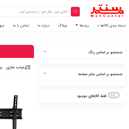
دسته بندی کالاها
برندها
وبلاگ‌
درباره ما
تماس با ما
سوا
جستجو بر اساس رنگ
سفید
مرتب سازی
پر
جستجو بر اساس سایز صفحه
سفید متالیک
85 اینچ
سفید براق
فقط کالاهای موجود
75 اینچ
سفید چرم
65 اینچ
استیل
58 اینچ