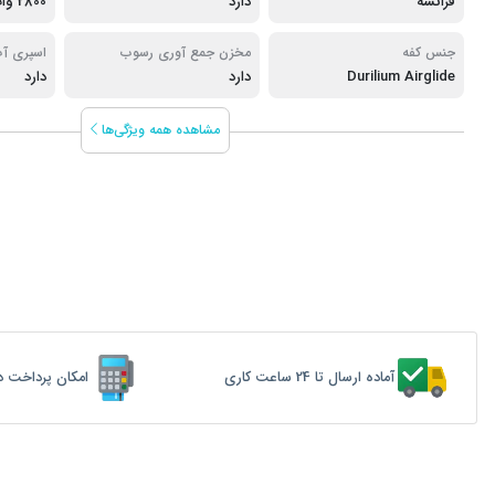
فرانسه
دارد
2800 وات
جنس کفه
مخزن جمع آوری رسوب
اسپری آ
Durilium Airglide
دارد
دارد
مشاهده همه ویژگی‌ها
آماده ارسال تا 24 ساعت کاری
امکان پرداخت د