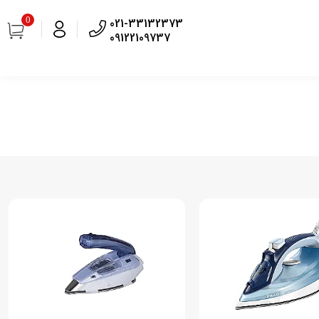
0
021-33132373
09122109737