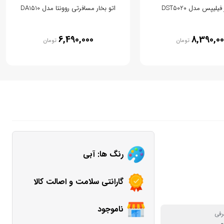
فیلیپس مدل DST5020
اتو بخار مسافرتی روونتا مدل DA1510
6,490,000
8,390,00
تومان
تومان
رنگ ها: آبی
گارانتی سلامت و اصالت کالا
ناموجود
رفی