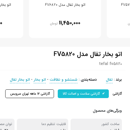
اتو بخار تفال مدل FV6820
اتو بخار 
0
11,450,000
ن
تومان
اتو بخار تفال مدل FV5820
tefal fv5820
برند
:
تفال
دسته‌بندی
:
شستشو و نظافت
-
اتو بخار
-
اتو بخار تفال
گارانتی
گارانتی سلامت و اصالت کالا
گارانتی 12 ماهه تهران سرویس
ویژگی‌های محصول
ساخت کشور
قابلیت تنظیم دما
توان مص