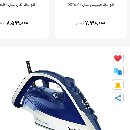
اتو بخار فیلیپس مدل DST5010
اتو بخار تفال مدل FV5718E0
8,599,000
7,990,000
تومان
توما