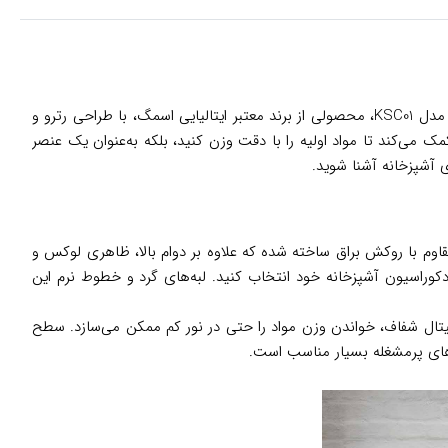
در آشپزخانه‌های امروزی، داشتن ابزاری که هم عملکردی دقیق ارائه دهد و هم به زیبایی فضا بیفزاید، یک مزیت بزرگ است. ترازو آشپزخانه اسمگ مدل KSC01، محصولی از برند معتبر ایتالیایی اسمگ، با طراحی رترو و
مک می‌کند تا مواد اولیه را با دقت وزن کنید، بلکه به‌عنوان یک عنصر
ی آشپزخانه آشنا شوید.
از پلاستیک مقاوم با روکش براق ساخته شده که علاوه بر دوام بالا، ظاهری لوکس و
کوراسیون آشپزخانه خود انتخاب کنید. لبه‌های گرد و خطوط نرم این
ست. صفحه نمایش دیجیتال شفاف، خواندن وزن مواد را حتی در نور کم ممکن می‌سازد. سطح
‌های پرمشغله بسیار مناسب است.