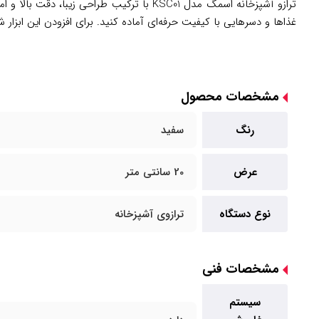
ترازو آشپزخانه اسمگ مدل KSC01 با ترکیب طر
غذاها و دسرهایی با کیفیت حرفه‌ای آماده کنید. برای افزودن این ابزار 
مشخصات محصول
رنگ
سفید
عرض
20 سانتی متر
نوع دستگاه
ترازوی آشپزخانه
مشخصات فنی
سیستم