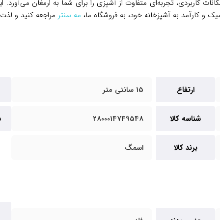
احی زیبا، دقت بالا و امکانات کاربردی، تجربه‌ای متفاوت از آشپزی را برای شما به ارمغان
شیک و کارآمد به آشپزخانه خود، به فروشگاه ما،
مه سنتر
مراجعه کنید و لذت 
ارتفاع
15 سانتی متر
شناسه کالا
2800014749548
س
برند کالا
اسمگ