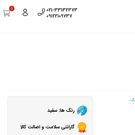
0
021-33132373
09122109737
مگ
رنگ ها: سفید
گارانتی سلامت و اصالت کالا