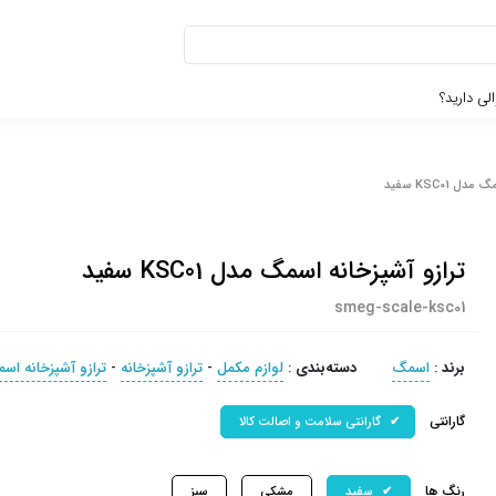
لی دارید؟
 KSC01 سفید
ترازو آشپزخانه اسمگ مدل KSC01 سفید
smeg-scale-ksc01
برند
:
اسمگ
دسته‌بندی
:
لوازم مکمل
-
ترازو آشپزخانه
-
ترازو آشپزخانه اس
گارانتی
گارانتی سلامت و اصالت کالا
رنگ ها
سفید
مشکی
سبز