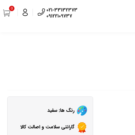
0
021-33132373
09122109737
رنگ ها: سفید
گارانتی سلامت و اصالت کالا