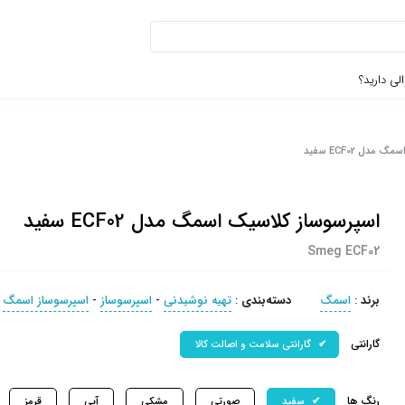
لی دارید؟
دل ECF02 سفید
اسپرسوساز کلاسیک اسمگ مدل ECF02 سفید
Smeg ECF02
برند
:
اسمگ
دسته‌بندی
:
تهیه نوشیدنی
-
اسپرسوساز
-
اسپرسوساز اسمگ
گارانتی
گارانتی سلامت و اصالت کالا
رنگ ها
سفید
صورتی
مشکی
آبی
قرمز