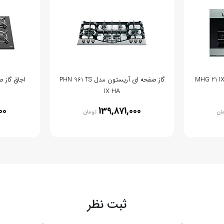
گاز صفحه ای آریستون مدل PHN 961 TS
IX HA
00
139,871,000
ان
تومان
ثبت نظر