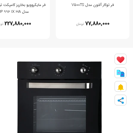
فر توکار آلتون مدل V500TS
فر مایکروویو بخارپز کامپکت تو
مدل MP 996 IX HA
227,880,000
77,880,000
تومان
تو