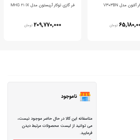
 آلتون مدل V303BN
فر گازی توکار آریستون مدل MHG 21 IX
209,770,000
65,180,0
تومان
تومان
ناموجود
متاسفانه این کالا در حال حاضر موجود نیست،
می توانید از لیست محصولات مرتبط دیدن
فرمایید.