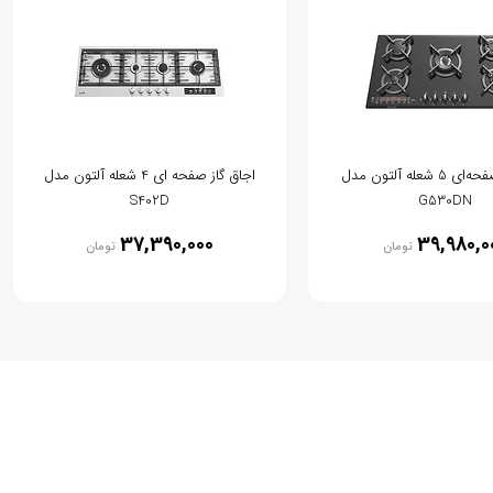
اجاق گاز صفحه‌ای 5 شعله آلتون مدل
اجاق گاز صفحه ای 4 شعله آلتون مدل
S402D
G530DN
37,390,000
39,980,0
تومان
تومان