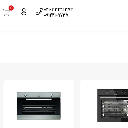
0
021-33132373
09122109737