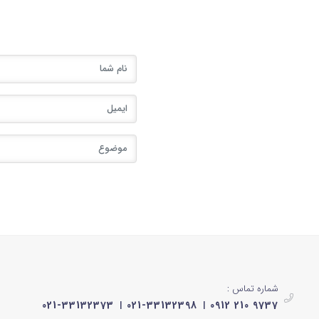
شماره تماس :
021-33132373
021-33132398
0912 210 9737