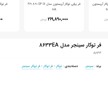
کار آریستون
فر برقی توکار آریستون مدل FI9 891 SP IX
فر توکار
HA
00
219,890,000
مان
تومان
فر توکار سینجر مدل 8633EA
8633
برند
:
سینجر
دسته‌بندی
:
توکار
-
فر توکار
-
فر توکار سینجر