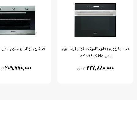
فر مایکروویو بخارپز کامپکت توکار آریستون
فر گازی توکار آریستون مدل MHG 21 IX
مدل MP 996 IX HA
209,770,000
227,880,000
تومان
توم