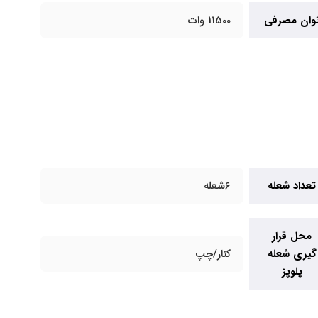
وان مصرفی
11500 وات
تعداد شعله
6شعله
محل قرار
گیری شعله
کنار/چپ
پلوپز