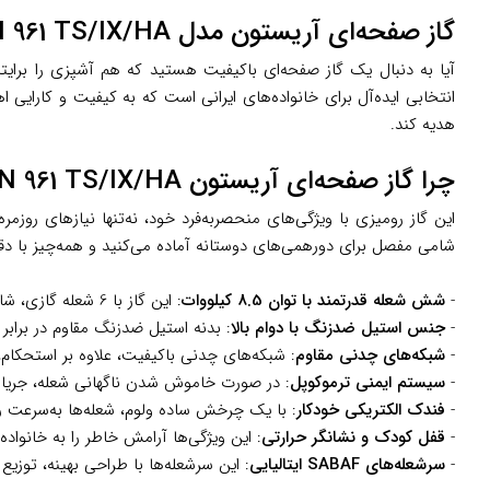
گاز صفحه‌ای آریستون مدل PHN 961 TS/IX/HA: ترکیبی از زیبایی و کارایی برای آشپزخانه شما
انتخابی ایده‌آل برای خانواده‌های ایرانی است که به کیفیت و کارایی 
هدیه کند.
چرا گاز صفحه‌ای آریستون PHN 961 TS/IX/HA را انتخاب کنید؟
شامی مفصل برای دورهمی‌های دوستانه آماده می‌کنید و همه‌چیز با دق
-
شش شعله قدرتمند با توان 8.5 کیلووات
: این گاز با 6 شعله گازی، شامل یک شعله پلوپز با طراحی سه‌حلقه‌ای، امکان پخت انواع غذاها، از پلوهای مجلسی ایرانی تا خوراک‌های روزمره را فراهم می‌کند.
-
جنس استیل ضدزنگ با دوام بالا
: بدنه استیل ضدزنگ مقاوم در براب
-
شبکه‌های چدنی مقاوم
: شبکه‌های چدنی باکیفیت، علاوه بر استحکام،
-
سیستم ایمنی ترموکوپل
: در صورت خاموش شدن ناگهانی شعله، جریان 
-
فندک الکتریکی خودکار
: با یک چرخش ساده ولوم، شعله‌ها به‌سرعت رو
-
قفل کودک و نشانگر حرارتی
: این ویژگی‌ها آرامش خاطر را به خانواد
-
سرشعله‌های SABAF ایتالیایی
: این سرشعله‌ها با طراحی بهینه، توزی