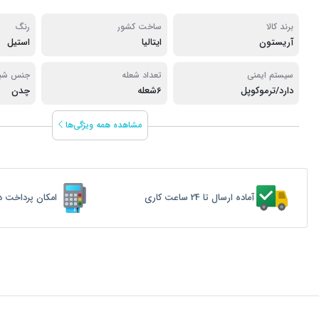
برند کالا
ساخت کشور
رنگ
آریستون
ایتالیا
استیل
سیستم ایمنی
تعداد شعله
جنس شبک
دارد/ترموکوپل
6شعله
چدن
مشاهده همه ویژگی‌ها
آماده ارسال تا 24 ساعت کاری
امکان پرداخت د