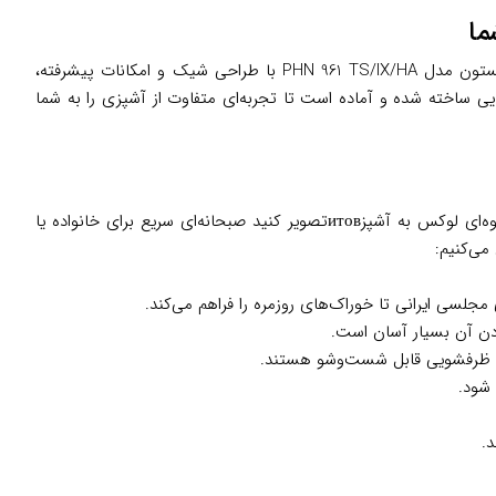
آیا به دنبال یک گاز صفحه‌ای باکیفیت هستید که هم آشپزی را برایتان لذت‌بخش کند و هم زیبایی آشپزخانه‌تان را دوچندان؟ گاز صفحه‌ای آریستون مدل PHN 961 TS/IX/HA با طراحی شیک و امکانات پیشرفته،
یایی ساخته شده و آماده است تا تجربه‌ای متفاوت از آشپزی را به شما
این گاز رومیزی با ویژگی‌های منحصربه‌فرد خود، نه‌تنها نیازهای روزمره آشپزی شما را برآورده می‌کند، بلکه با طراحی مدرن و استیل ضدزنگ، جلوه‌ای لوکس به آشپزитовتصویر کنید صبحانه‌ای سریع برای خانواده یا
می‌کنیم:
دن آن بسیار آسان است.
اشین ظرفشویی قابل شست‌وشو هستند.
 شود.
د.