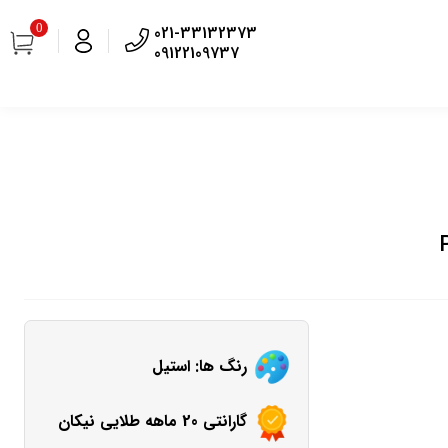
0
021-33132373
09122109737
رنگ ها: استیل
گارانتی 20 ماهه طلایی نیکان