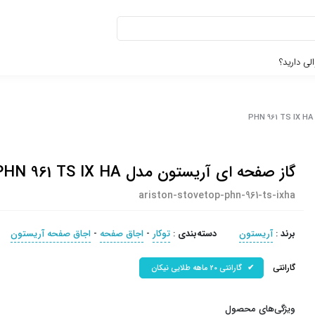
لی دارید؟
گاز صفحه ای آریستون مدل PHN 961 TS IX HA
ariston-stovetop-phn-961-ts-ixha
برند
:
آریستون
دسته‌بندی
:
توکار
-
اجاق صفحه
-
اجاق صفحه آریستون
گارانتی
گارانتی 20 ماهه طلایی نیکان
ویژگی‌های محصول