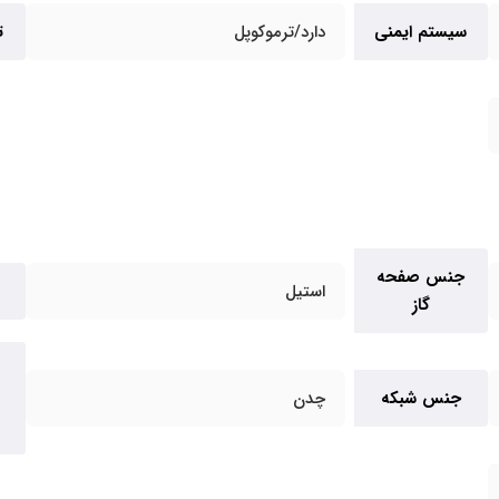
سیستم ایمنی
دارد/ترموکوپل
ت
جنس صفحه
استیل
گاز
جنس شبکه
چدن