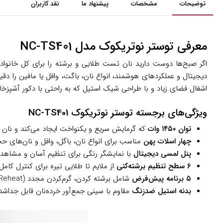
توضیحات
مشخصات
پیشنهاد ما
نقد کاربران
معرفی توستر نوتریکوک مدل NC-TS401
اگر صبح‌ها دوست دارید نان تست طلایی و برشته را برای کل خانواد
دیجیتال و عملکردهای هوشمند، انواع نان، باگت، وافل یا مافین را د
اشغال فضای زیاد و با طراحی شیک استیل که به راحتی با دکور آشپزخ
ویژگی‌های برجسته توستر نوتریکوک NC-TS401
توان ۱۴۵۰ وات
که گرمایش سریع و یکنواخت ایجاد می‌کند و نان را 
چهار اسلات پهن
مناسب برای انواع نان، باگل، وافل و نان‌های حجی
پنل لمسی دیجیتال
با نمایشگر رنگی برای تنظیم آسان و مشاهده 
۶ سطح تنظیم برشته‌کنی
از ملایم تا طلایی تیره برای کنترل کامل
۵ برنامه پیش‌فرض
شامل برشته کردن، گرم‌کردن مجدد (Reheat)، یخ‌زدایی (Defrost)، Cancel و تنظیمات ویژه برای انواع نان.
بدنه استیل ضدزنگ
مقاوم با سینی جمع‌آور خرده‌نان قابل جداش