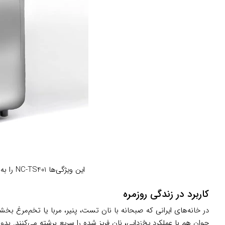
این ویژگی‌ها NC-TS401 را به توستری مدرن، هوشمند و کاربردی تبدیل کرده که حتی در روزهای شلوغ هم کار را راحت انجام می‌دهد.
کاربرد در زندگی روزمره
در خانه‌های ایرانی که صبحانه با نان تست، پنیر، مربا یا تخم‌مرغ بخش
جوان هم با عملکرد یخ‌زدایی، نان فریز شده را سریع برشته می‌کنند. بد