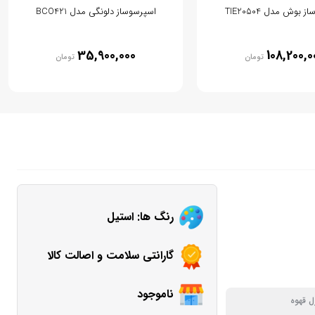
 بوش مدل TIE20504
اسپرسوساز دلونگی مدل BCO421
35,900,000
108,200,0
تومان
تومان
رنگ ها: استیل
گارانتی سلامت و اصالت کالا
ناموجود
ل قهوه