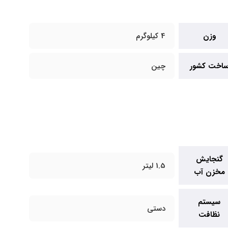
وزن
4 کیلوگرم
اخت کشور
چین
گنجایش
1.5 لیتر
مخزن آب
سیستم
دستی
نظافت