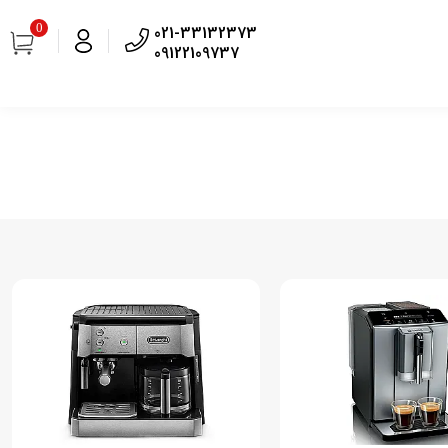
0
021-33132373
09122109737