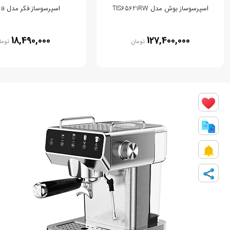
اسپرسوساز بوش مدل TIS65621RW
اسپرسوساز فکر مدل Babila
18,490,000
127,400,000
تومان
توما