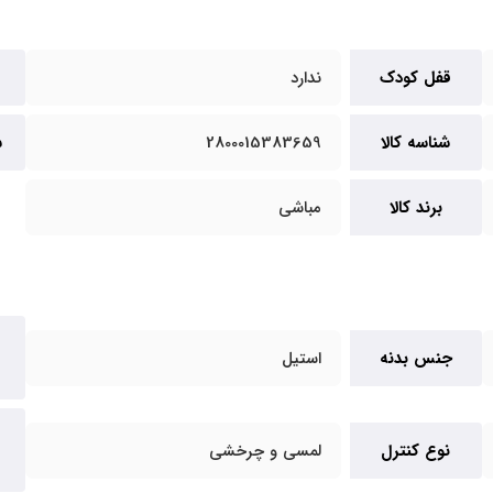
قفل کودک
ندارد
شناسه کالا
2800015383659
س
برند کالا
مباشی
جنس بدنه
استیل
نوع کنترل
لمسی و چرخشی