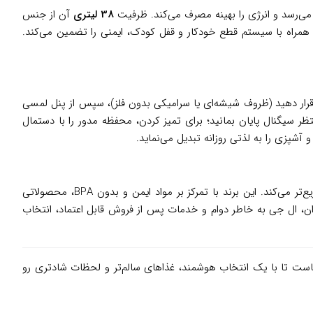
ی‌رسد و انرژی را بهینه مصرف می‌کند. ظرفیت
38 لیتری
آن از جنس
 همراه با سیستم قطع خودکار و قفل کودک، ایمنی را تضمین می‌کند.
 مناسب قرار دهید (ظروف شیشه‌ای یا سرامیکی بدون فلز)، سپس از پنل لمسی
ای پخت نوری، دکمه Light Wave را بزنید. دستگاه را روشن کنید و منتظر سیگنال پایان بمانید؛ برای تمیز کردن، محفظه مدور را با دستمال
آشپزی را به لذتی روزانه تبدیل می‌نماید.
، غول کره‌ای لوازم خانگی با بیش از 50 سال سابقه، همیشه بر پایه نوآوری‌هایی مثل فناوری SolarDOM ساخته که پخت را سالم‌تر و سریع‌تر می‌کند. این برند با تمرکز بر مواد ایمن و بدون BPA، محصولاتی
 ایران، ال جی به خاطر دوام و خدمات پس از فروش قابل اعتماد، انتخاب
ت تا با یک انتخاب هوشمند، غذاهای سالم‌تر و لحظات شادتری رو