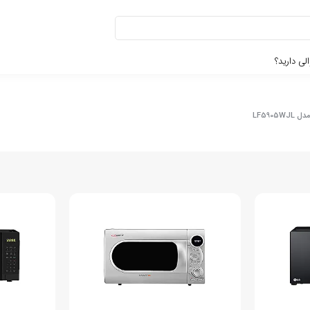
لی دارید؟
LF590