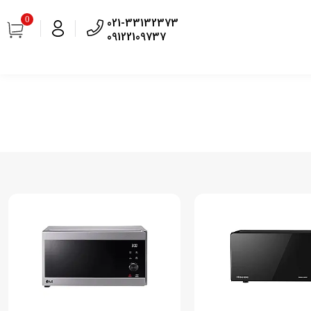
0
021-33132373
09122109737