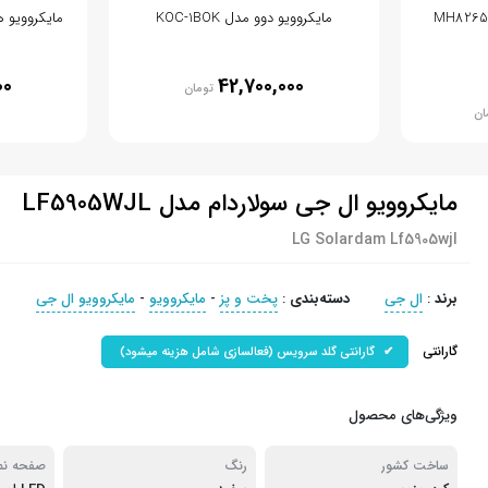
مایکروویو دوو مدل KOC-1BOK
مایکروویو های
00
42,700,000
تومان
ان
مایکروویو ال جی سولاردام مدل LF5905WJL
LG Solardam Lf5905wjl
برند
:
ال جی
دسته‌بندی
:
پخت و پز
-
مایکروویو
-
مایکروویو ال جی
گارانتی
گارانتی گلد سرویس (فعالسازی شامل هزینه میشود)
ویژگی‌های محصول
ساخت کشور
رنگ
صفحه نم