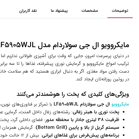
توضیحات
مشخصات
پیشنهاد ما
نقد کاربران
مایکروویو ال جی سولاردام مدل LF5905WJL: پخت حرفه‌ای و سالم برای آشپزخانه‌های ایرانی
در دنیای پرسرعت امروز، جایی که وقت برای آشپزی طولانی نداریم اما
ترکیب امواج مایکروویو و گرمایش نوری پیشرفته، غذاها را تا سه براب
دست رفتن مواد مغذی. اگر به دنبال ابزاری هستید که هم سلامت خانواده
در روتین روزانه‌تان ایجاد کند.
ویژگی‌های کلیدی که پخت را هوشمندتر می‌کنند
مایکروویو
ال جی سولاردام LF5905WJL
با تمرکز بر فناوری‌های نوین، 
پخت نوری با هیتر زغالی
: رشته‌های زغال داخل المنت، گرمایی عمی
ظرفیت 38 لیتری جادار با محفظه مدور
: فضای داخلی گرد، پخت را 25% موثرتر می‌کند و اجازه می‌دهد ظروف بزرگ دایره‌ای را به راحتی جای دهید، در حالی که تمیز کردن آن ه
سیستم گریل از بالا و پایین (Bottom Grill)
: گرمایش همزمان ا
برنامه‌های پیش‌فرض برای غذاهای ایرانی
: بیش از 12 حالت خودکار برای پخت بخار، یخ‌زدایی و ترکیب مایکروویو با گریل، مثل ته‌چین مرغ یا کشک بادمجان، که زمان تنظیم را به صفر می‌رساند.