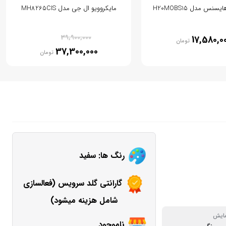
سنس مدل H20MOBS15
مایکروویو ال جی مدل MH8265CIS
% 7
39,900,000
17,580,0
تومان
37,300,000
تومان
رنگ ها: سفید
گارانتی گلد سرویس (فعالسازی
شامل هزینه میشود)
ایش
ناموجود