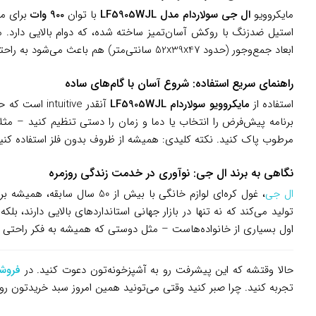
مایکروویو
ال جی سولاردام مدل LF5905WJL
با توان
900 وات
برای ما
استیل ضدزنگ با روکش آسان‌تمیز ساخته شده، که دوام بالایی دارد. 
ابعاد جمع‌وجور (حدود 52x39x47 سانتی‌متر) هم باعث می‌شود به راحتی روی کانتر آشپزخانه جا بگیرد، بدون اشغال فضای زیاد.
راهنمای سریع استفاده: شروع آسان با گام‌های ساده
استفاده از
مایکروویو سولاردام LF5905WJL
آنقدر itive
مرطوب پاک کنید. نکته کلیدی: همیشه از ظروف بدون فلز استفاده کنید تا
نگاهی به برند ال جی: نوآوری در خدمت زندگی روزمره
ال جی
تولید می‌کند که نه تنها در بازار جهانی استانداردهای بالایی دارند، 
اول بسیاری از خانواده‌هاست – مثل دوستی که همیشه به فکر راحتی
حالا وقتشه که این پیشرفت رو به آشپزخونه‌تون دعوت کنید. در
فروشگ
تجربه کنید. چرا صبر کنید وقتی می‌تونید همین امروز سبد خریدتون 