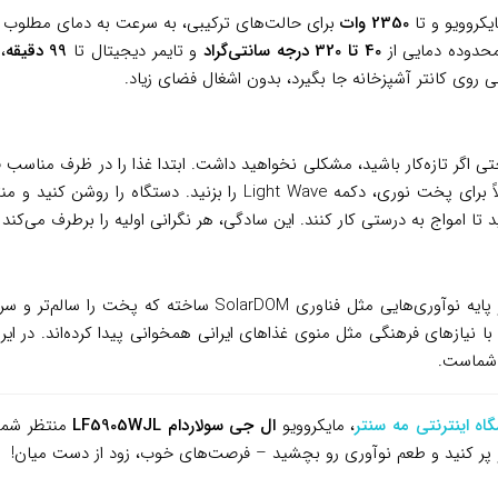
یکروویو و تا
2350 وات
برای حالت‌های ترکیبی، به سرعت به دمای مطلوب م
محدوده دمایی از
40 تا 320 درجه سانتی‌گراد
و تایمر دیجیتال تا
99 دقیقه
،
intu است که حتی اگر تازه‌کار باشید، مشکلی نخواهید داشت. ابتدا غذا را در ظرف
برنامه پیش‌فرض را انتخاب یا دما و زمان را دستی تنظیم کنید – مثلاً بر
 امواج به درستی کار کنند. این سادگی، هر نگرانی اولیه را برطرف می‌کند و 
بلکه با نیازهای فرهنگی مثل منوی غذاهای ایرانی همخوانی پیدا کرده‌اند. در
 شماست.
اه اینترنتی مه سنتر
، مایکروویو
ال جی سولاردام LF5905WJL
منتظر شماس
رو پر کنید و طعم نوآوری رو بچشید – فرصت‌های خوب، زود از دست میان!