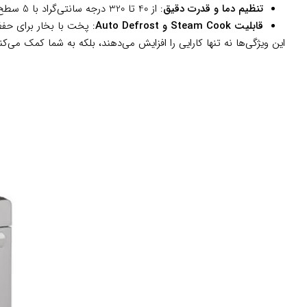
تنظیم دما و قدرت دقیق
: از 40 تا 320 درجه سانتی‌گراد با 5 سطح قدرت مایکروویو (تا 900 وات)، به شما کنترل کامل می‌دهد تا هر غذایی را دقیقاً به سلیقه خودتان بپزید.
قابلیت Steam Cook و Auto Defrost
: پخت با بخار برای حفظ 
این ویژگی‌ها نه تنها کارایی را افزایش می‌دهند، بلکه به شما کمک می‌کن