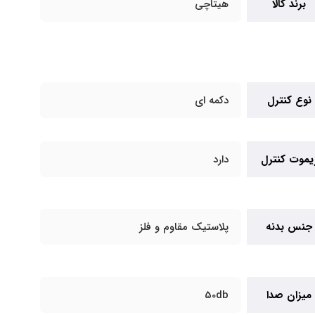
برند کالا
هیتاچی
نوع کنترل
دکمه ای
یموت کنترل
دارد
جنس بدنه
پلاستیک مقاوم و فلز
میزان صدا
50db