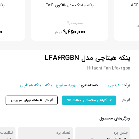
پنکه جانتک مدل فالکون F16B
پنکه
% 14
11,000,000
ن
0
9,450,000
تومان
پنکه هیتاچی مدل LFA6RGBN
Hitachi Fan Lfa6rgbn
برند
:
هیتاچی
دسته‌بندی
:
تهویه مطبوع
-
پنکه
-
پنکه هیتاچی
گارانتی
گارانتی سلامت و اصالت کالا
گارانتی 12 ماهه تهران سرویس
ویژگی‌های محصول
جنس پره
تعداد پره
تنظیمات