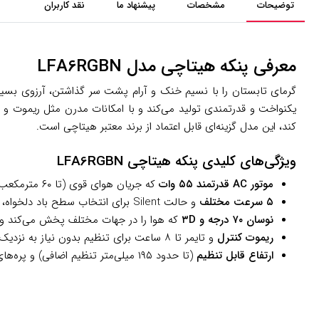
توضیحات
مشخصات
پیشنهاد ما
نقد کاربران
معرفی پنکه هیتاچی مدل LFA6RGBN
گرمای تابستان را با نسیم خنک و آرام پشت سر گذاشتن، آرزوی بسی
یکنواخت و قدرتمندی تولید می‌کند و با امکانات مدرن مثل ریموت و نوس
کند، این مدل گزینه‌ای قابل اعتماد از برند معتبر هیتاچی است.
ویژگی‌های کلیدی پنکه هیتاچی LFA6RGBN
موتور AC قدرتمند ۵۵ وات
که جریان هوای قوی (تا ۶۰ مترمکعب در دقیقه) با مصرف انرژی بهینه ایجاد می‌کند.
۵ سرعت مختلف
و حالت Silent برای انتخاب سطح باد دلخواه، از آرام تا قوی.
نوسان ۷۰ درجه و ۳D
که هوا را در جهات مختلف پخش می‌کند و ف
ریموت کنترل
و تایمر تا ۸ ساعت برای تنظیم بدون نیاز به نزدیک شدن به دستگاه.
ارتفاع قابل تنظیم
(تا حدود ۱۹۵ میلی‌متر تنظیم اضافی) و پره‌های ۵ تیغه که باد نرم و یکنواختی می‌دهد.