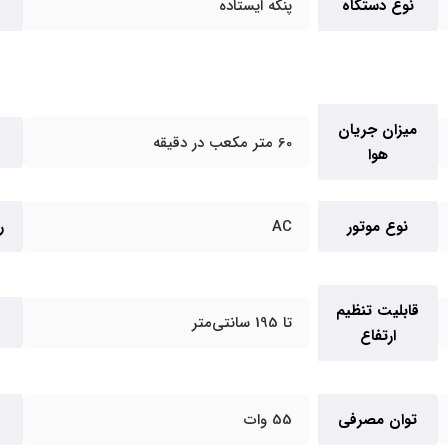
نوع دستگاه
پنکه ایستاده
میزان جریان
60 متر مکعب در دقیقه
هوا
نوع موتور
AC
ر
قابلیت تنظیم
تا 195 سانتی‌متر
ارتفاع
توان مصرفی
55 وات