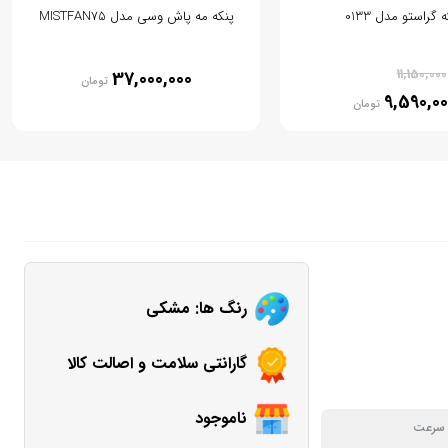
 گراستو مدل 0133
پنکه مه پاش وسی مدل MISTFAN75
% 14
11,150,000
37,000,000
تومان
9,590,00
تومان
رنگ ها: مشکی
گارانتی سلامت و اصالت کالا
ناموجود
 سرعت