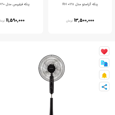
پنکه گراستو مدل RH 0128
پنکه فیلیپس مدل ACP620
11,590,000
13,500,000
تومان
توما