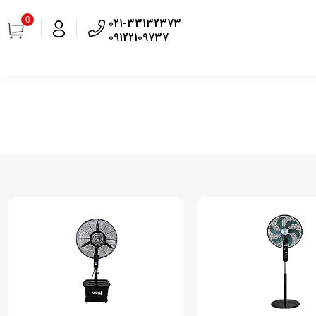
0
021-33132373
09122109737