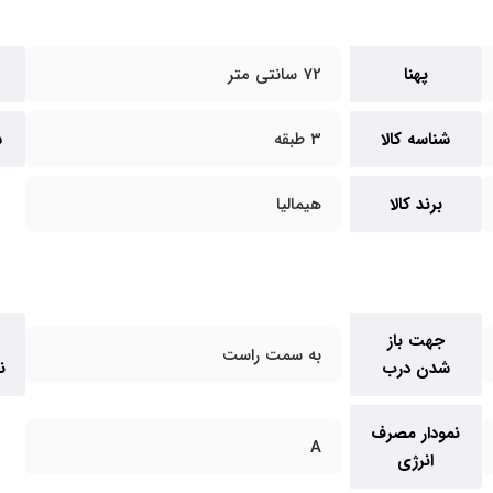
پهنا
72 سانتی متر
شناسه کالا
3 طبقه
س
برند کالا
هیمالیا
جهت باز
به سمت راست
شدن درب
ن
نمودار مصرف
A
انرژی