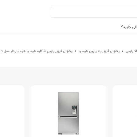
لی دارید؟
لا پایین
/
یخچال فریزر بالا پایین هیمالیا
/
یخچال فریزر پایین 5 کاره هیمالیا هوم بار دار مدل TNCOM53008h - استیل