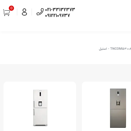
0
021-33132373
09122109737