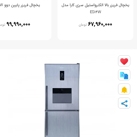
یخچال فریزر بالا الکترواستیل سری کارا مدل
یخچال فریزر پایین دوو BMi10GW
ES14W
99,990,000
67,960,000
تومان
توما