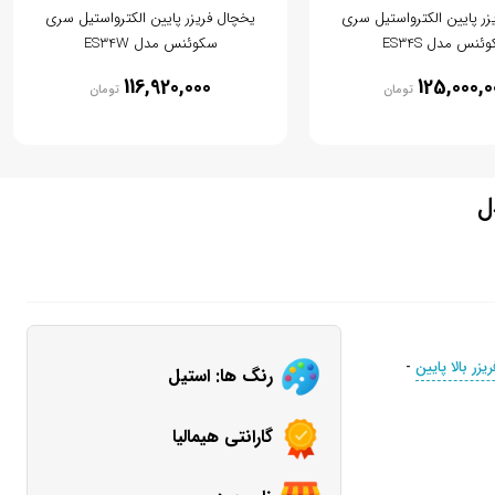
زر پایین الکترواستیل سری
یخچال فریزر پایین الکترواستیل سری
ئنس مدل ES34S
سکوئنس مدل ES34W
116,920,000
125,000,0
تومان
تومان
مدل
زر بالا پایین
-
رنگ ها: استیل
گارانتی هیمالیا