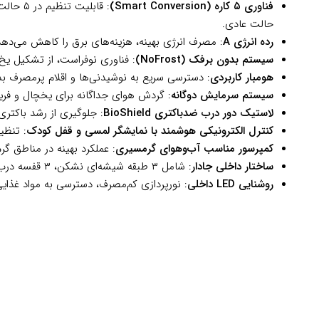
فناوری ۵ کاره (Smart Conversion)
: قابل
حالت عادی.
رده انرژی A
: مصرف انرژی بهینه، هزینه‌های برق را کاهش می‌د
سیستم بدون برفک (NoFrost)
: فناوری نوفراست، از تشکیل یخ 
هومبار کاربردی
: دسترسی سریع به نوشیدنی‌ها و اقلام پرمصرف ب
سیستم سرمایش دوگانه
: گردش هوای جداگانه برای یخچال و فریزر
لاستیک دور درب ضدباکتری BioShield
: جلوگیری از رشد باکتر
کنترل الکترونیکی هوشمند با نمایشگر لمسی و قفل کودک
: تنظی
کمپرسور مناسب آب‌وهوای گرمسیری
: عملکرد بهینه در مناطق گر
ساختار داخلی جادار
: شامل ۳ طبقه شیشه‌ای نشکن، ۳ قفسه درب و ۲ کشوی میوه و سبزیجات با کنترل رطوبت در یخچال، و ۴ کشوی فریزر.
روشنایی LED داخلی
: نورپردازی کم‌مصرف، دسترسی به مواد غذایی 