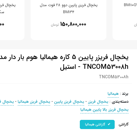
یخچال فریزر پایین دوو 28 فوت مدل
یخچال فری
BMi34
سکو
00
150,800,000
ن
تومان
یخچال فریزر پایین 5 کاره هیمالیا هوم بار دار 
TNCOM53008h - استیل
TNCOM53008h
برند
:
هیمالیا
دسته‌بندی
:
یخچال فریزر
-
یخچال فریزر پایین
-
یخچال فریزر هیمالیا
-
یخچال فری
یخچال فریزر بالا پایین هیمالیا
گارانتی
گارانتی هیمالیا