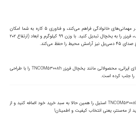
برای سبک زندگی مدرن ایرانی طراحی شده است. هومبار این یخچال، دسترسی سریع به نوشیدنی‌ها را در مهمانی‌های خانوادگی فراهم می‌کند، و فناوری ۵ کاره به شما امکان
می‌دهد فضای یخچال و فریزر را بر اساس نیاز تنظیم کنید، مثلاً در سفرها با حالت تعطیلات در مصرف انرژی صرفه‌جویی کنید یا در روزهای پرمصرف، فریزر را به یخچال تبدیل کنید. با وزن ۹۹ کیلوگرم و ابعاد (ارتفاع ۲۰۲
، برندی معتبر از شرکت تکران مبرد، از سال ۱۳۵۶ در زمینه تولید لوازم خانگی باکیفیت فعالیت می‌کند. این برند با تمرکز بر نیازهای خانواده‌های ایرانی، محصولاتی مانند یخچال فریزر TNCOM53008h را با طراحی
 را جلب کرده است.
، ما تجربه‌ای مطمئن و رضایت‌بخش از خرید آنلاین را برای شما تضمین می‌کنیم. یخچال فریزر ۲۲ فوت هیمالیا مدل TNCOM53008h استیل را همین حالا به سبد خرید خود اضافه کنید و از
 از مه‌سنتر، یعنی انتخاب کیفیت و اطمینان!