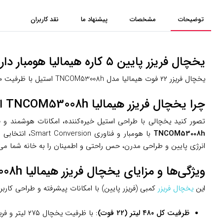
توضیحات
مشخصات
پیشنهاد ما
نقد کاربران
یخچال فریزر پایین ۵ کاره هیمالیا هومبار دار مدل TNCOM53008h استیل؛ شیک، کاربردی و انعطاف‌پذیر
یخچال فریزر ۲۲ فوت هیمالیا مدل TNCOM53008h استیل با ظرفیت ۴۸۰ لیتر، رده انرژی A، هومبار و فناوری ۵ کاره، انتخابی مدرن برای خانواده‌ها. از مه‌سنتر خرید کنید!
چرا یخچال فریزر هیمالیا TNCOM53008h انتخاب شماست؟
تصور کنید یخچالی با طراحی استیل خیره‌کننده، امکانات هوشمند و فض
TNCOM53008h
با هومبار و 
انرژی پایین و طراحی مدرن، حس راحتی و اطمینان را به خانه شما می‌آ
ویژگی‌ها و مزایای یخچال فریزر هیمالیا TNCOM53008h
این
یخچال فریزر
کمبی (فریزر پایین) با امکانات پیشرفته و طراحی کار
ظرفیت کل ۴۸۰ لیتر (۲۲ فوت)
: با ظرفیت یخچال ۲۷۵ لیتر و فریزر ۱۳۵ لیتر، فضای کافی برای ذخیره مواد غذایی تازه و منجمد خانواده‌های ۳ تا ۴ نفره فراهم می‌کند.