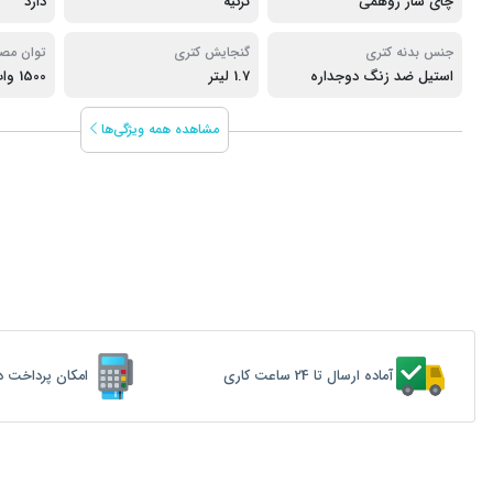
چای ساز روهمی
ترکیه
دارد
جنس بدنه کتری
گنجایش کتری
توان مص
استیل ضد زنگ دوجداره
1.7 لیتر
1500 وات
مشاهده همه ویژگی‌ها
آماده ارسال تا 24 ساعت کاری
امکان پرداخت د