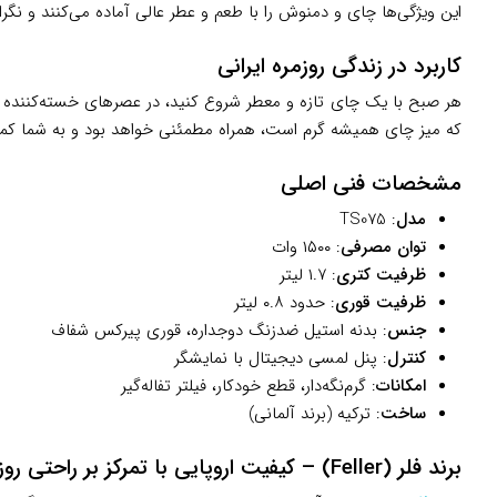
این ویژگی‌ها چای و دمنوش را با طعم و عطر عالی آماده می‌کنند و نگرا
کاربرد در زندگی روزمره ایرانی
هر صبح با یک چای تازه و معطر شروع کنید، در عصرهای خسته‌کننده بعد
که میز چای همیشه گرم است، همراه مطمئنی خواهد بود و به شما کمک
مشخصات فنی اصلی
مدل
: TS075
توان مصرفی
: ۱۵۰۰ وات
ظرفیت کتری
: ۱.۷ لیتر
ظرفیت قوری
: حدود ۰.۸ لیتر
جنس
: بدنه استیل ضدزنگ دوجداره، قوری پیرکس شفاف
کنترل
: پنل لمسی دیجیتال با نمایشگر
امکانات
: گرم‌نگه‌دار، قطع خودکار، فیلتر تفاله‌گیر
ساخت
: ترکیه (برند آلمانی)
برند فلر (Feller) – کیفیت اروپایی با تمرکز بر راحتی روزمره