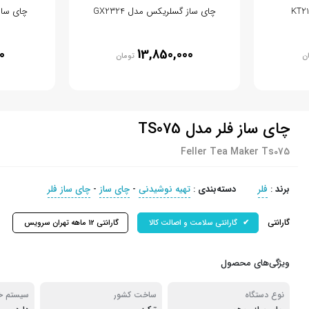
چای ساز گسلریکس مدل GX2324
چای ساز فکر م
0
13,850,000
ن
تومان
چای ساز فلر مدل TS075
Feller Tea Maker Ts075
برند
:
فلر
دسته‌بندی
:
تهیه نوشیدنی
-
چای ساز
-
چای ساز فلر
گارانتی
گارانتی سلامت و اصالت کالا
گارانتی 12 ماهه تهران سرویس
ویژگی‌های محصول
نوع دستگاه
ساخت کشور
سیستم خ