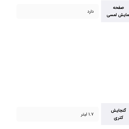
صفحه
دارد
مایش لمسی
گنجایش
1.7 لیتر
کتری