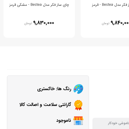
دل Bestea - قرمز
چای ساز فکر مدل Bestea - مشکی قرمز
9,830,000
9,840,00
تومان
تومان
رنگ ها: خاکستری
گارانتی سلامت و اصالت کالا
ناموجود
اموشی خودکار