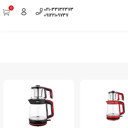
0
021-33132373
09122109737