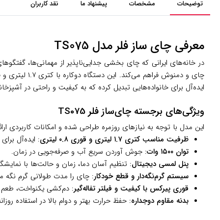
توضیحات
مشخصات
پیشنهاد ما
نقد کاربران
معرفی چای ساز فلر مدل TS075
در خانه‌های ایرانی که چای بخشی جدایی‌ناپذیر از مهمانی‌ها، گفتگو
چای و دمنوش ف
ایده‌آل برای خانواده‌هایی تبدیل کرده که به کیفیت و راحتی در آشپزخا
ویژگی‌های برجسته چای‌ساز فلر TS075
این مدل با توجه به نیازهای روزمره طراحی شده و امکانات کاربردی ارائ
ظرفیت مناسب کتری ۱.۷ لیتری و قوری ۰.۸ لیتری
: ایده‌آل برای خانواده‌های ۴ تا ۶ نفره و مهما
توان ۱۵۰۰ وات
: جوش آوردن سریع آب و صرفه‌جویی در زمان.
پنل لمسی دیجیتال
: تنظیم آسان دما، زمان و حالت‌ها با نمایشگ
سیستم گرم‌نگه‌دار و قطع خودکار
: چای را مدت طولانی گرم نگه می‌
قوری پیرکس با کیفیت و فیلتر تفاله‌گیر
: دم‌کشی یکنواخت، طعم ش
بدنه مقاوم دوجداره
: حفظ حرارت بهتر و دوام بالا در استفاده روزانه