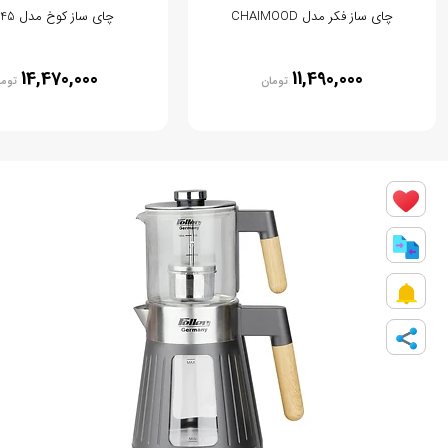
چای ساز فکر مدل CHAIMOOD
چای ساز کوخ مدل KT2145
14,470,000
11,490,000
تومان
توما