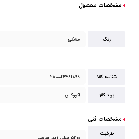
مشخصات محصول
رنگ
مشکی
شناسه کالا
2800014481899
برند کالا
اکووکس
مشخصات فنی
ظرفیت
5200 میلی آمپر ساعت