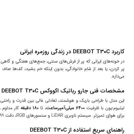
کاربرد DEEBOT T30C در زندگی روزمره ایرانی
در خونه‌های ایرانی که پر از فرش‌های سنتی، جمع‌های هفتگی و گاهی م
پر کردن، یا بعد از شام خانوادگی، بدون اینکه خم بشید، کف‌ها صاف 
می‌داره.
مشخصات فنی جارو رباتیک اکووکس DEEBOT T30C
این مدل با طراحی باریک و هوشمند، تعادلی عالی بین قدرت و راحتی ب
لیتیوم-یون با ظرفیت
6400 میلی‌آمپرساعت
، تا
180 دقیقه
برای هوای تمیزتر. سیستم ناوبری LiDAR و سنسورهای RGB، دقت 99% در اجتناب از موانع رو می‌ده و سطح صدا حدود 65 دسی‌بل نگه می‌داره – همه چیز برای عملکرد بی‌صدا و ایمن در خونه‌های شهری.
راهنمای سریع استفاده از DEEBOT T30C