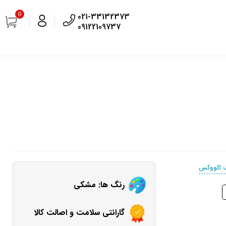
0
021-33132373
09122109737
ک اکووکس
رنگ ها: مشکی
گارانتی سلامت و اصالت کالا