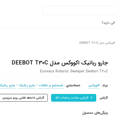
لی دارید؟
س مدل DEEBOT T30C
جارو رباتیک اکووکس مدل DEEBOT T30C
Ecovacs Robotic Sweeper Deebot T30C
برند
:
اکووکس
دسته‌بندی
:
شستشو و نظافت
-
جارو رباتیک
-
جارو رباتی
گارانتی
گارانتی سلامت و اصالت کالا
گارانتی 18ماهه طلایی روبو سرویس
ویژگی‌های محصول