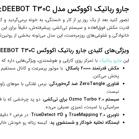
جارو رباتیک اکووکس مدل DEEBOT T30C: نظافتی هوشمند که وقت‌تون رو آزاد می‌کنه
تصور کنید بعد از یک روز پر از کار و خستگی، به خونه برمی‌گردید و
قدرت مکش فوق‌العاده و سیستم تی‌کشی پیشرفته‌ش، دقیقاً برای این
خانوادگی و شلوغی‌های روزمره‌ست، این مدل می‌تونه بخشی از روتین‌تو
ویژگی‌های کلیدی جارو رباتیک اکووکس DEEBOT T30C
این
جارو رباتیک
با تمرکز روی کارایی و هوشمندی، ویژگی‌هایی داره که 
مکش قدرتمند 20000 پاسکال
: با موتور پرسرعت و کانال مستقیم 
پخش می‌کنن.
فناوری ZeroTangle ضد گره‌خوردگی
: برس غلتکی با موهای زاوی
نیست.
سیستم Ozmo Turbo 2.0 برای تی‌کشی
سرامیکی یا لمینت، تمیزی عمیقی می‌ده.
ناوبری TrueMapping 2.0 و TrueDetect 3D
: در عرض 6 دقیقه نقشه خونه رو می‌سازه و موانع رو با دقت 1 میلی‌متر تشخیص می‌ده – بدون برخورد یا گم شدن در گوشه‌ها، همه جا رو پوشش می‌ده.
ایستگاه تخلیه خودکار و شستشوی پد
: کیسه زباله رو خودش خالی می‌کنه، پدها رو با آب گرم 70 درجه می‌ش