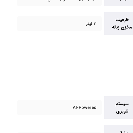
ظرفیت
3 لیتر
مخزن زباله
سیستم
AI-Powered
ناوبری
پد تی