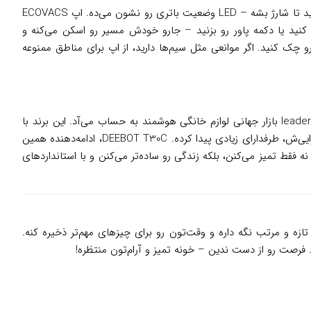
شروع کار با این جارو واقعاً بی‌دردسره و بعد از نصب اولیه، مثل یک عضو خانواده می‌شه. اول، ایستگاه رو به برق بزنید و جارو رو روی داک قرار بدید تا شارژ بشه – LED وضعیت باتری رو نشون می‌ده. اپ ECOVACS
 دقیقه ساخته می‌شه. برای شروع، از اپ زمان‌بندی کنید یا دکمه پاور رو بزنید – جارو خودش مسیر رو اسکن می‌کنه و
کنه؛ فقط مخزن آب رو چک کنید. اگر موانعی مثل سیم‌ها دارید، از اپ برای مناطق ممنوعه
، شرکتی چینی که از سال 1998 با تمرکز روی نوآوری‌های رباتیک، از تمیزکننده‌های پنجره تا جاروهای هوشمند پیش رفته، حالا یکی از leaders بازار جهانی لوازم خانگی هوشمند به حساب می‌آد. این برند با
عرضه سری DEEBOT در سال‌های اخیر، میلیون‌ها خانواده رو با فناوری‌هایی مثل AI و ناوبری لیزری همراه کرده و در ایران هم به خاطر دوام و کارایی‌ش، طرفدارای زیادی پیدا کرده. DEEBOT T30C، ادامه‌دهنده همین
قط تمیز می‌کنن، بلکه زندگی رو ساده‌تر می‌کنن و با استانداردهای
زه و مرتب نگه داره و وقت‌تون رو برای چیزهای مهم‌تر ذخیره کنه.
 فرصت رو از دست ندین – خونه تمیز و آرام‌تون منتظره!