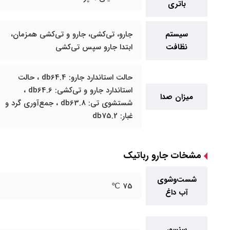
باتری
سیستم
جارو، تی‌کشی، جارو و تی‌کشی همزمان،
نظافت
ابتدا جارو سپس تی‌کشی
حالت استاندارد جارو: db64.4 ، حالت
استاندارد جارو و تی‌کشی: db64.6 ،
میزان صدا
شستشوی تی: db63.8 ، جمع‌آوری گرد و
غبار: db75.2
مشخات جارو رباتیک
شست‌وشوی
75 ℃
آب داغ
سنسور